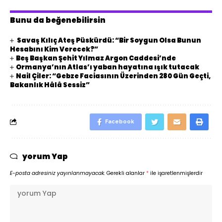
Bunu da beğenebilirsin
Savaş Kılıç Ateş Püskürdü: “Bir Soygun Olsa Bunun
Hesabını Kim Verecek?”
Beş Başkan Şehit Yılmaz Argon Caddesi’nde
Ormanya’nın Atlas’ı yaban hayatına ışık tutacak
Nail Çiler: “Gebze Faciasının Üzerinden 280 Gün Geçti,
Bakanlık Hâlâ Sessiz”
Facebook
yorum Yap
E-posta adresiniz yayınlanmayacak.
Gerekli alanlar
*
ile işaretlenmişlerdir