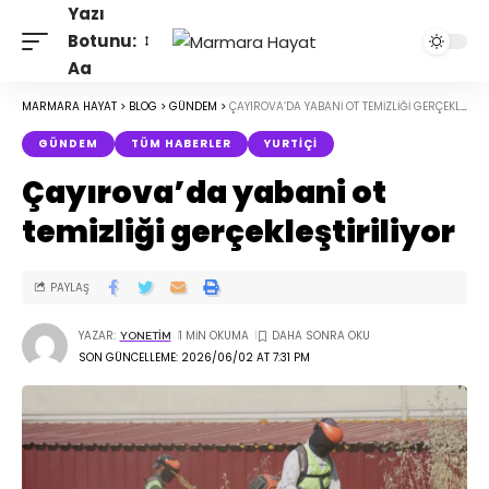
Yazı
Botunu:
Aa
MARMARA HAYAT
>
BLOG
>
GÜNDEM
>
ÇAYIROVA’DA YABANI OT TEMIZLIĞI GERÇEKLEŞTIRILIYOR
GÜNDEM
TÜM HABERLER
YURTIÇI
Çayırova’da yabani ot
temizliği gerçekleştiriliyor
PAYLAŞ
YAZAR:
1 MIN OKUMA
YONETIM
SON GÜNCELLEME: 2026/06/02 AT 7:31 PM