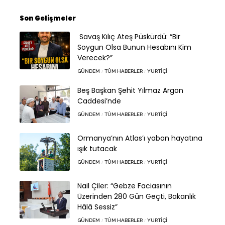
Son Gelişmeler
Savaş Kılıç Ateş Püskürdü: “Bir
Soygun Olsa Bunun Hesabını Kim
Verecek?”
GÜNDEM
TÜM HABERLER
YURTIÇI
Beş Başkan Şehit Yılmaz Argon
Caddesi’nde
GÜNDEM
TÜM HABERLER
YURTIÇI
Ormanya’nın Atlas’ı yaban hayatına
ışık tutacak
GÜNDEM
TÜM HABERLER
YURTIÇI
Nail Çiler: “Gebze Faciasının
Üzerinden 280 Gün Geçti, Bakanlık
Hâlâ Sessiz”
GÜNDEM
TÜM HABERLER
YURTIÇI