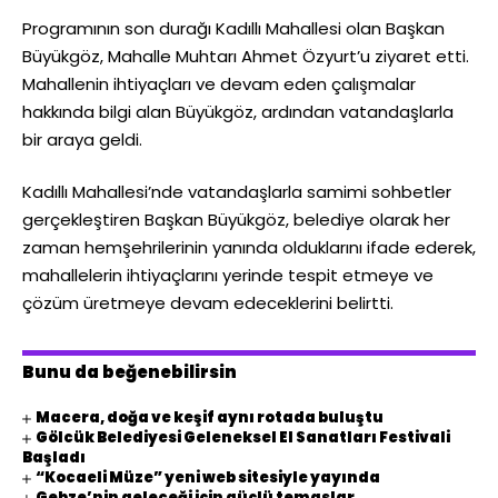
Programının son durağı Kadıllı Mahallesi olan Başkan
Büyükgöz, Mahalle Muhtarı Ahmet Özyurt’u ziyaret etti.
Mahallenin ihtiyaçları ve devam eden çalışmalar
hakkında bilgi alan Büyükgöz, ardından vatandaşlarla
bir araya geldi.
Kadıllı Mahallesi’nde vatandaşlarla samimi sohbetler
gerçekleştiren Başkan Büyükgöz, belediye olarak her
zaman hemşehrilerinin yanında olduklarını ifade ederek,
mahallelerin ihtiyaçlarını yerinde tespit etmeye ve
çözüm üretmeye devam edeceklerini belirtti.
Bunu da beğenebilirsin
Macera, doğa ve keşif aynı rotada buluştu
Gölcük Belediyesi Geleneksel El Sanatları Festivali
Başladı
“Kocaeli Müze” yeni web sitesiyle yayında
Gebze’nin geleceği için güçlü temaslar