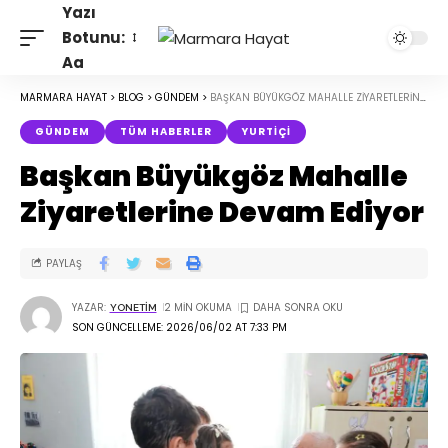
Yazı
Botunu:
Aa
MARMARA HAYAT
>
BLOG
>
GÜNDEM
>
BAŞKAN BÜYÜKGÖZ MAHALLE ZIYARETLERINE DEVAM EDIYOR
GÜNDEM
TÜM HABERLER
YURTIÇI
Başkan Büyükgöz Mahalle
Ziyaretlerine Devam Ediyor
PAYLAŞ
YAZAR:
2 MIN OKUMA
YONETIM
SON GÜNCELLEME: 2026/06/02 AT 7:33 PM