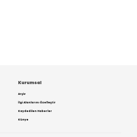
Kurumsal
Arşiv
İlgi Alanlarını Özelleştir
Kaydedilen Haberler
Künye