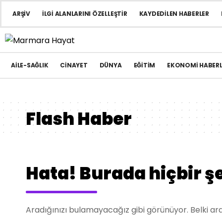
ARŞIV
İLGI ALANLARINI ÖZELLEŞTIR
KAYDEDILEN HABERLER
AILE-SAĞLIK
CINAYET
DÜNYA
EĞITIM
EKONOMI HABERL
Flash Haber
Hata! Burada hiçbir ş
Aradığınızı bulamayacağız gibi görünüyor. Belki ara