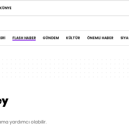
KÜNYE
ERI
FLASH HABER
GÜNDEM
KÜLTÜR
ÖNEMLI HABER
SIYA
ey
ma yardımcı olabilir.