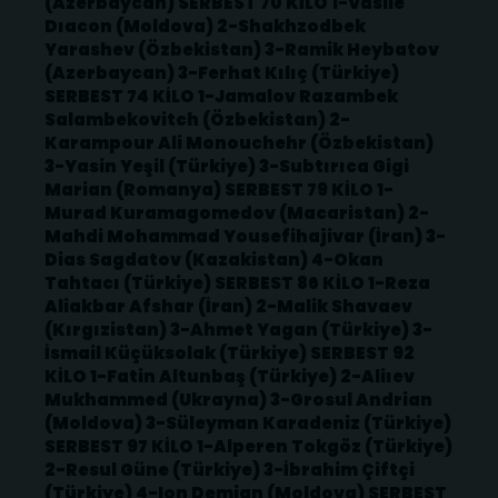
(Azerbaycan) SERBEST 70 KİLO 1-Vasile
Dıacon (Moldova) 2-Shakhzodbek
Yarashev (Özbekistan) 3-Ramik Heybatov
(Azerbaycan) 3-Ferhat Kılıç (Türkiye)
SERBEST 74 KİLO 1-Jamalov Razambek
Salambekovitch (Özbekistan) 2-
Karampour Ali Monouchehr (Özbekistan)
3-Yasin Yeşil (Türkiye) 3-Subtırıca Gigi
Marian (Romanya) SERBEST 79 KİLO 1-
Murad Kuramagomedov (Macaristan) 2-
Mahdi Mohammad Yousefihajivar (İran) 3-
Dias Sagdatov (Kazakistan) 4-Okan
Tahtacı (Türkiye) SERBEST 86 KİLO 1-Reza
Aliakbar Afshar (İran) 2-Malik Shavaev
(Kırgızistan) 3-Ahmet Yagan (Türkiye) 3-
İsmail Küçüksolak (Türkiye) SERBEST 92
KİLO 1-Fatin Altunbaş (Türkiye) 2-Aliıev
Mukhammed (Ukrayna) 3-Grosul Andrian
(Moldova) 3-Süleyman Karadeniz (Türkiye)
SERBEST 97 KİLO 1-Alperen Tokgöz (Türkiye)
2-Resul Güne (Türkiye) 3-İbrahim Çiftçi
(Türkiye) 4-Ion Demian (Moldova) SERBEST