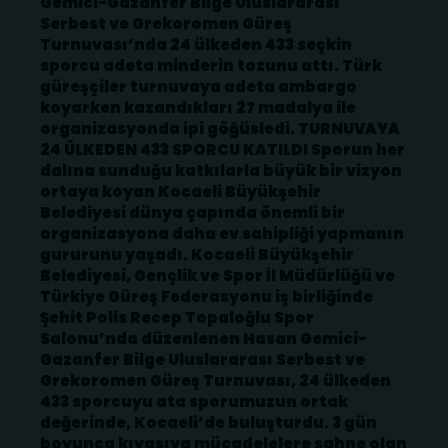
Gemici-Gazanfer Bilge Uluslararası
Serbest ve Grekoromen Güreş
Turnuvası’nda 24 ülkeden 433 seçkin
sporcu adeta minderin tozunu attı. Türk
güreşçiler turnuvaya adeta ambargo
koyarken kazandıkları 27 madalya ile
organizasyonda ipi göğüsledi. TURNUVAYA
24 ÜLKEDEN 433 SPORCU KATILDI Sporun her
dalına sunduğu katkılarla büyük bir vizyon
ortaya koyan Kocaeli Büyükşehir
Belediyesi dünya çapında önemli bir
organizasyona daha ev sahipliği yapmanın
gururunu yaşadı. Kocaeli Büyükşehir
Belediyesi, Gençlik ve Spor İl Müdürlüğü ve
Türkiye Güreş Federasyonu iş birliğinde
Şehit Polis Recep Topaloğlu Spor
Salonu’nda düzenlenen Hasan Gemici-
Gazanfer Bilge Uluslararası Serbest ve
Grekoromen Güreş Turnuvası, 24 ülkeden
433 sporcuyu ata sporumuzun ortak
değerinde, Kocaeli’de buluşturdu. 3 gün
boyunca kıyasıya mücadelelere sahne olan