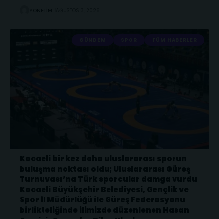
AĞUSTOS 3, 2026
YONETIM
GÜNDEM
SPOR
TÜM HABERLER
Kocaeli bir kez daha uluslararası sporun
buluşma noktası oldu; Uluslararası Güreş
Turnuvası’na Türk sporcular damga vurdu
Kocaeli Büyükşehir Belediyesi, Gençlik ve
Spor İl Müdürlüğü ile Güreş Federasyonu
birlikteliğinde ilimizde düzenlenen Hasan