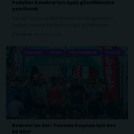
Pedallar Kandıra’nın eşsiz güzelliklerine
çevrilecek
Kocaeli Turizm ve Bisiklet Festivali’nde geri sayım
başladı; Pedallar Kandıra’nın eşsiz güzelliklerine
…
AĞUSTOS 4, 2026
YONETIM
GÜNDEM
SPOR
TÜM HABERLER
YURTIÇI
Bodrum’un Sarı Yazında Koşmak İçin Son
60 Gün!