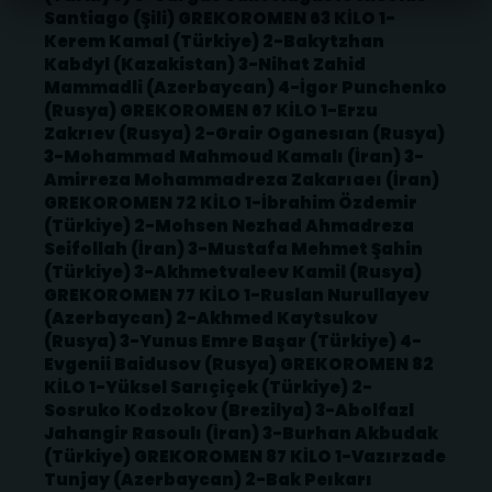
Santiago (Şili) GREKOROMEN 63 KİLO 1-
Kerem Kamal (Türkiye) 2-Bakytzhan
Kabdyl (Kazakistan) 3-Nihat Zahid
Mammadli (Azerbaycan) 4-İgor Punchenko
(Rusya) GREKOROMEN 67 KİLO 1-Erzu
Zakrıev (Rusya) 2-Grair Oganesıan (Rusya)
3-Mohammad Mahmoud Kamalı (İran) 3-
Amirreza Mohammadreza Zakarıaeı (İran)
GREKOROMEN 72 KİLO 1-İbrahim Özdemir
(Türkiye) 2-Mohsen Nezhad Ahmadreza
Seifollah (İran) 3-Mustafa Mehmet Şahin
(Türkiye) 3-Akhmetvaleev Kamil (Rusya)
GREKOROMEN 77 KİLO 1-Ruslan Nurullayev
(Azerbaycan) 2-Akhmed Kaytsukov
(Rusya) 3-Yunus Emre Başar (Türkiye) 4-
Evgenii Baidusov (Rusya) GREKOROMEN 82
KİLO 1-Yüksel Sarıçiçek (Türkiye) 2-
Sosruko Kodzokov (Brezilya) 3-Abolfazl
Jahangir Rasoulı (İran) 3-Burhan Akbudak
(Türkiye) GREKOROMEN 87 KİLO 1-Vazırzade
Tunjay (Azerbaycan) 2-Bak Peıkarı