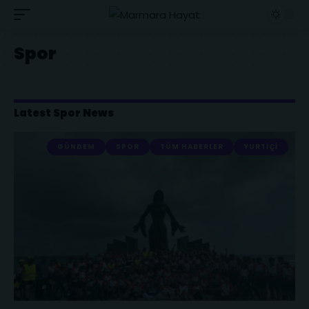
Spor
Latest Spor News
GÜNDEM
SPOR
TÜM HABERLER
YURTIÇI