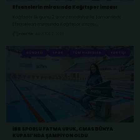
Efsanelerin mirasında Kağıtspor imzası
Kağıtspor ilk günü 2 bronz madalya ile tamamladı;
Efsanelerin mirasında Kağıtspor imzası
…
AĞUSTOS 2, 2026
YONETIM
GÜNDEM
SPOR
TÜM HABERLER
YURTIÇI
İBB SPORLU FATMA URUK, CMAS DÜNYA
KUPASI’NDA ŞAMPİYON OLDU