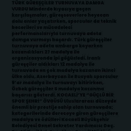
TÜRK GÜREŞÇİLER TURNUVAYA DAMGA
VURDU Minderde kıyasıya geçen
karşılaşmalar, güreşseverlere heyecan
dolu anlar yaşatırken, sporcular da teknik
becerileri ve mücadeleci
performanslarıyla turnuvaya adeta
damga vurmayı başardı. Türk güreşçiler
turnuvaya adeta ambargo koyarken
kazandıkları 27 madalya ile
organizasyonda ipi göğüsledi. İranlı
güreşçiler aldıkları 12 madalya ile
turnuvada en çok madalya kazanan ikinci
ülke oldu. Azerbaycan ile Rusyalı sporcular
9’ar madalya ile turnuvayı bitirirken,
Özbek güreşçiler 5 madalya kazanma
başarısı gösterdi. KOCAELİ’YE “GÜÇLÜ BİR
SPOR ŞEHRİ” ÖVGÜSÜ Uluslararası düzeyde
önemli bir prestije sahip olan turnuvada;
kategorilerinde dereceye giren güreşçilere
madalya ve ödülleri Kocaeli Büyükşehir
Belediyesi Genel Sekreter Yardımcısı Doç.