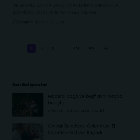
İBB SPORLU FATMA URUK, CMAS DÜNYA KUPASI’NDA
ŞAMPİYON OLDU 13-19 Temmuz tarihleri
…
TEMMUZ 29, 2026
YONETIM
1
2
3
…
201
202
Son Gelişmeler
Macera, doğa ve keşif aynı rotada
buluştu
GÜNDEM
TÜM HABERLER
YURTIÇI
Gölcük Belediyesi Geleneksel El
Sanatları Festivali Başladı