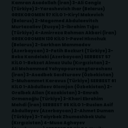
Kamran Asadollah (İran) 3-Ali Cengiz
(Türkiye) 3-Yarashevich Ihar (Belarus)
GREKOROMEN 97 KİLO 1-Kiryl Makevich
(Belarus) 2-Magomed Abdulaevitch
Murtazaliev (Rusya) 3-İbrahim Tığcı
(Türkiye) 4-Amirreza Rahman Akbari (İran)
GREKOROMEN 130 KİLO 1-Pavel Hlınchuk
(Belarus) 2-Sarkhan Mammadov
(Azerbaycan) 3-Fatih Bozkurt (Türkiye) 3-
Beka Kandelaki (Azerbaycan) SERBEST 57
KİLO 1-Bekzat Almaz Uulu (Kırgızistan) 2-
Ali Mohammad Yahyapoursangtarashanı
(İran) 3-Asadbek Saıdturaev (Özbekistan)
3-Muhammet Karavus (Türkiye) SERBEST 61
KİLO 1-Abdullaev Glomjon (Özbekistan) 2-
Oralbek Allan (Kazakistan) 3-Emrah
Ormanoğlu (Türkiye) 3-Khari Ebrahim
Mahdi (İran) SERBEST 65 KİLO 1-Ruslan Asif
Abdullayev (Azerbaycan) 2-Ahmet Duman
(Türkiye) 3-Taiyrbek Zhumashbek Uulu
(Kırgızistan) 4-Musa Aghayev