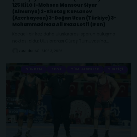
125 KİLO 1-Mohsen Mansour Siyar
(Almanya) 2-Khetag Karsanov
(Azerbaycan) 3-Doğan Uzun (Türkiye) 3-
Mohammadreza Ali Reza Lotfi (İran)
Kocaeli bir kez daha uluslararası sporun buluşma
noktası oldu; Uluslararası Güreş Turnuvası’na
…
AĞUSTOS 3, 2026
YONETIM
GÜNDEM
SPOR
TÜM HABERLER
YURTIÇI