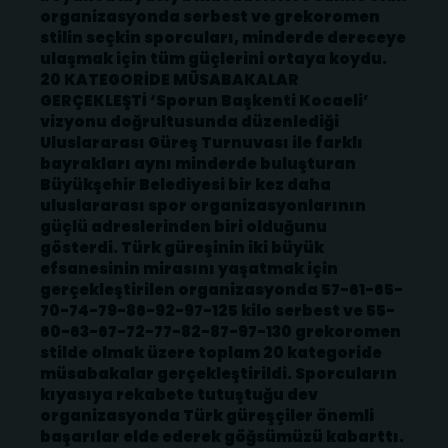
organizasyonda serbest ve grekoromen
stilin seçkin sporcuları, minderde dereceye
ulaşmak için tüm güçlerini ortaya koydu.
20 KATEGORİDE MÜSABAKALAR
GERÇEKLEŞTİ ‘Sporun Başkenti Kocaeli’
vizyonu doğrultusunda düzenlediği
Uluslararası Güreş Turnuvası ile farklı
bayrakları aynı minderde buluşturan
Büyükşehir Belediyesi bir kez daha
uluslararası spor organizasyonlarının
güçlü adreslerinden biri olduğunu
gösterdi. Türk güreşinin iki büyük
efsanesinin mirasını yaşatmak için
gerçekleştirilen organizasyonda 57-61-65-
70-74-79-86-92-97-125 kilo serbest ve 55-
60-63-67-72-77-82-87-97-130 grekoromen
stilde olmak üzere toplam 20 kategoride
müsabakalar gerçekleştirildi. Sporcuların
kıyasıya rekabete tutuştuğu dev
organizasyonda Türk güreşçiler önemli
başarılar elde ederek göğsümüzü kabarttı.