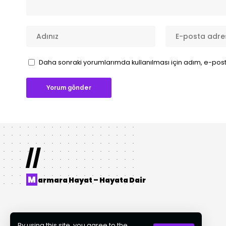
Daha sonraki yorumlarımda kullanılması için adım, e-post
//
M
armara Hayat – Hayata Dair
By using this site, you agree to the