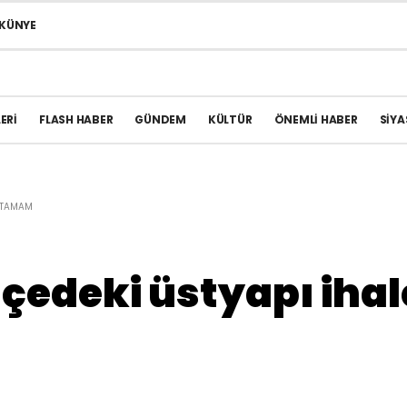
KÜNYE
ERI
FLASH HABER
GÜNDEM
KÜLTÜR
ÖNEMLI HABER
SIYA
I TAMAM
ilçedeki üstyapı ih