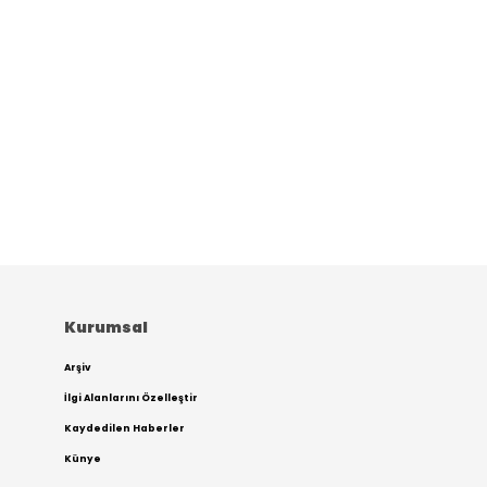
Kurumsal
Arşiv
İlgi Alanlarını Özelleştir
Kaydedilen Haberler
Künye