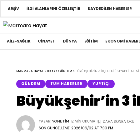
ARŞIV
İLGI ALANLARINI ÖZELLEŞTIR
KAYDEDILEN HABERLER
AILE-SAĞLIK
CINAYET
DÜNYA
EĞITIM
EKONOMI HABERL
MARMARA HAYAT
>
BLOG
>
GÜNDEM
>
BÜYÜKŞEHIR’IN 3 ILÇEDEKI ÜSTYAPI IHALES
GÜNDEM
TÜM HABERLER
YURTIÇI
Büyükşehir’in 3 
YAZAR:
2 MIN OKUMA
YONETIM
SON GÜNCELLEME: 2026/06/02 AT 7:30 PM