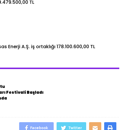
9.479.500,00 TL
as Enerji A.Ş. iş ortaklığı 178.100.600,00 TL
ştu
rı Festivali Başladı
ında
Facebook
Twitter