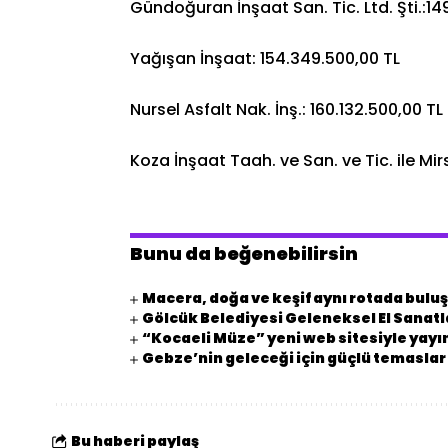
Gündoğuran İnşaat San. Tic. Ltd. Şti.:14
Yağışan İnşaat: 154.349.500,00 TL
Nursel Asfalt Nak. İnş.: 160.132.500,00 TL
Koza İnşaat Taah. ve San. ve Tic. ile Mirs
Bunu da beğenebilirsin
Macera, doğa ve keşif aynı rotada bulu
Gölcük Belediyesi Geleneksel El Sanatla
“Kocaeli Müze” yeni web sitesiyle yay
Gebze’nin geleceği için güçlü temaslar
Bu haberi paylaş