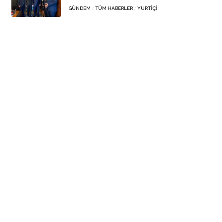
GÜNDEM
TÜM HABERLER
YURTIÇI