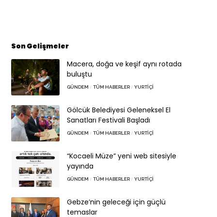
Son Gelişmeler
Macera, doğa ve keşif aynı rotada
buluştu
GÜNDEM
TÜM HABERLER
YURTIÇI
Gölcük Belediyesi Geleneksel El
Sanatları Festivali Başladı
GÜNDEM
TÜM HABERLER
YURTIÇI
“Kocaeli Müze” yeni web sitesiyle
yayında
GÜNDEM
TÜM HABERLER
YURTIÇI
Gebze’nin geleceği için güçlü
temaslar