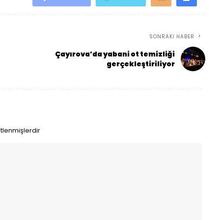
SONRAKI HABER
Çayırova’da yabani ot temizliği
gerçekleştiriliyor
etlenmişlerdir