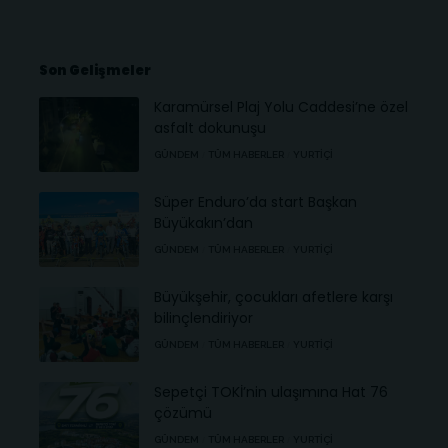
Son Gelişmeler
Karamürsel Plaj Yolu Caddesi’ne özel
asfalt dokunuşu
GÜNDEM
TÜM HABERLER
YURTIÇI
Süper Enduro’da start Başkan
Büyükakın’dan
GÜNDEM
TÜM HABERLER
YURTIÇI
Büyükşehir, çocukları afetlere karşı
bilinçlendiriyor
GÜNDEM
TÜM HABERLER
YURTIÇI
Sepetçi TOKİ’nin ulaşımına Hat 76
çözümü
GÜNDEM
TÜM HABERLER
YURTIÇI