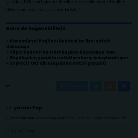
yüzde 210’luk artışla ve 4 milyon dolarlık ihracatla ilk 5
ülke arasında kendine yer buldu.”
Bunu da beğenebilirsin
Karamürsel Plaj Yolu Caddesi’ne özel asfalt
dokunuşu
Süper Enduro’da start Başkan Büyükakın’dan
Büyükşehir, çocukları afetlere karşı bilinçlendiriyor
Sepetçi TOKİ’nin ulaşımına Hat 76 çözümü
Facebook
yorum Yap
E-posta adresiniz yayınlanmayacak.
Gerekli alanlar
*
ile işaretlenmişlerdir