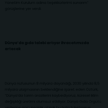
Yönetim Kurulum adına teşekkürlerimi sunarım”
görüşlerine yer verdi.
Dünya’da gıda talebi artıyor ihracatımızda
artacak
Dünya nüfusunun 8 milyara dayandığı, 2030 yılında 8,5
milyara ulaşmasının beklendiğine işaret eden Öztürk,
“Dünya’da tarım arazilerini kaybediyoruz, küresel iklim
değişikliği üretimi olumsuz etkiliyor. Dünya Gıda Örgütü
verilerine görü insanlık olarak bu hızla tüketmeye