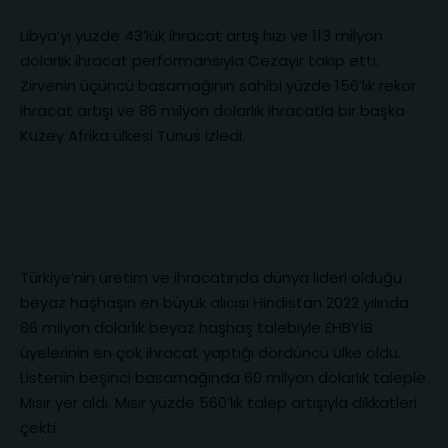
Libya’yı yüzde 43’lük ihracat artış hızı ve 113 milyon
dolarlık ihracat performansıyla Cezayir takip etti.
Zirvenin üçüncü basamağının sahibi yüzde 156’lık rekor
ihracat artışı ve 86 milyon dolarlık ihracatla bir başka
Kuzey Afrika ülkesi Tunus izledi.
Türkiye’nin üretim ve ihracatında dünya lideri olduğu
beyaz haşhaşın en büyük alıcısı Hindistan 2022 yılında
86 milyon dolarlık beyaz haşhaş talebiyle EHBYİB
üyelerinin en çok ihracat yaptığı dördüncü ülke oldu.
Listenin beşinci basamağında 60 milyon dolarlık taleple
Mısır yer aldı. Mısır yüzde 560’lık talep artışıyla dikkatleri
çekti.