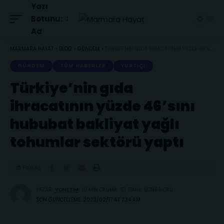
Yazı
Botunu:
Aa
MARMARA HAYAT
>
BLOG
>
GÜNDEM
>
TÜRKIYE’NIN GIDA IHRACATININ YÜZDE 46’SINI HUBUBAT BAKLIYAT YAĞLI TOHUMLAR SEKTÖRÜ YAPTI
GÜNDEM
TÜM HABERLER
YURTIÇI
Türkiye’nin gıda
ihracatının yüzde 46’sını
hububat bakliyat yağlı
tohumlar sektörü yaptı
PAYLAŞ
YAZAR:
10 MIN OKUMA
YONETIM
SON GÜNCELLEME: 2023/02/17 AT 7:34 AM