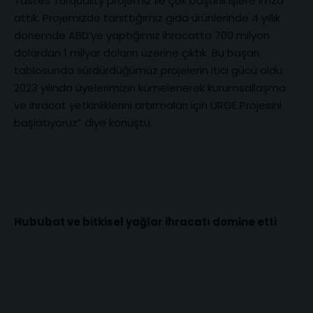
Tastes Turquality projemiz ile çok başarılı işlere imza
attık. Projemizde tanıttığımız gıda ürünlerinde 4 yıllık
dönemde ABD’ye yaptığımız ihracatta 700 milyon
dolardan 1 milyar doların üzerine çıktık. Bu başarı
tablosunda sürdürdüğümüz projelerin itici gücü oldu.
2023 yılında üyelerimizin kümelenerek kurumsallaşma
ve ihracat yetkinliklerini artırmaları için URGE Projesini
başlatıyoruz” diye konuştu.
Hububat ve bitkisel yağlar ihracatı domine etti