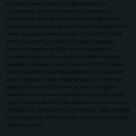
sonrasında Hükümetimizin aldığı tedbirler, bu
topraklardaki üretken insanlarımız sayesinde bu
topraklardaki üretimin kısa sürede rayına gireceğine
inanıyoruz, yaşanabilecek lokal üretim düşüşlerini 2024
yılında aşacağımız inancındayız. 17 Şubat 2023 tarihli
Resmi Gazete’de yer alan 2022 Yılında Yapılacak
Tarımsal Destekler ve 2023 Yılında Uygulanacak
Sertifikalı Tohum Kullanım Desteğine İlişkin Kararda
Değişiklik yapılmasına Dair Karar ile 6/2/2023 tarihinde
meydana gelen depremler nedeniyle zarar gören ve
afet bölgesi ilan edilen illerde Çiftçi Kayıt Sistemine
kayıtlı çiftçiler için 2022 üretim yılı mazot ve gübre
destekleme ödemeleri nakdi olarak yapılacak olması,
ayrıca, Havza Bazlı Fark Ödemelerinde kütlü pamuk için
110 kr/kg olan destek oranının 160 kr/kg’a, Yağlık Ayçiçeği
için 50 kr/kg olan destek miktarı 70 kr/kg’a çıkarılmasını
doğru buluyoruz.”