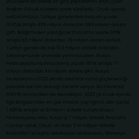
2023 yılına da parlak bir giriş yaptıklarının altını çizen
Başkan Öztürk sözlerini şöyle sürdürdü; “Ocak ayında
sektörümüzün Türkiye genelindeki ihracatı yüzde
19,3’lük artışla 829 milyon dolardan 989 milyon dolara
çıktı. Birliğimizden yaptığımız ihracatta yüzde 20’lik
artışla 63 milyon dolardan 76 milyon dolara ilerledi.
Türkiye genelinde Irak 164 milyon dolarlık ihracatla
sektörümüzde zirvedeki yerini korurken, Rusya
Federasyonu’na ihracatımız yüzde 161’lik artışla 17
milyon dolardan 44 milyon dolara çıktı. Rusya
Federasyonu 2023 yılında sektörümüzün güçleneceği
pazarlardan biri olacağı izlenimi veriyor. Bu izlenimizi
EHBYİB istatistikleri de destekliyor. 2023 yılı Ocak ayında
Ege Bölgesi’nden en çok ihracat yaptığımız ülke yüzde
1.488’lik artışla ve 9 milyon dolarlık tutarla Rusya
Federasyonu oldu. Rusya’yı 7 milyon dolarlık ihracatla
Cezayir izledi. Cibuti ve Libya 5’er milyon dolarlık
ihracatla Cezayir’in arkasından sıralanırken, Almanya