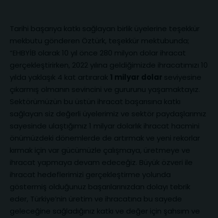
Tarihi başarıya katkı sağlayan birlik üyelerine teşekkür
mekbutu gönderen Öztürk, teşekkür mektubunda;
“EHBYİB olarak 10 yıl önce 280 milyon dolar ihracat
gerçekleştirirken, 2022 yılına geldiğimizde ihracatımızı 10
yılda yaklaşık 4 kat artırarak
1 milyar dolar
seviyesine
çıkarmış olmanın sevincini ve gururunu yaşamaktayız.
Sektörümüzün bu üstün ihracat başarısına katkı
sağlayan siz değerli üyelerimiz ve sektör paydaşlarımız
sayesinde ulaştığımız 1 milyar dolarlık ihracat hacmini
önümüzdeki dönemlerde de artırmak ve yeni rekorlar
kırmak için var gücümüzle çalışmaya, üretmeye ve
ihracat yapmaya devam edeceğiz. Büyük özveri ile
ihracat hedeflerimizi gerçekleştirme yolunda
göstermiş olduğunuz başarılarınızdan dolayı tebrik
eder, Türkiye’nin üretim ve ihracatına bu sayede
geleceğine sağladığınız katkı ve değer için şahsım ve