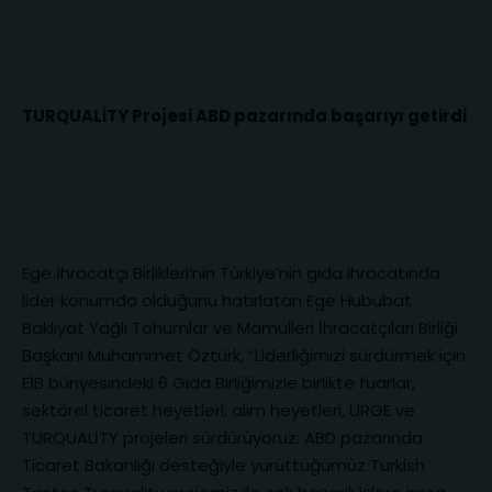
TURQUALİTY Projesi ABD pazarında başarıyı getirdi
Ege İhracatçı Birlikleri’nin Türkiye’nin gıda ihracatında
lider konumda olduğunu hatırlatan Ege Hububat
Bakliyat Yağlı Tohumlar ve Mamulleri İhracatçıları Birliği
Başkanı Muhammet Öztürk, “Liderliğimizi sürdürmek için
EİB bünyesindeki 6 Gıda Birliğimizle birlikte fuarlar,
sektörel ticaret heyetleri, alım heyetleri, URGE ve
TURQUALİTY projeleri sürdürüyoruz. ABD pazarında
Ticaret Bakanlığı desteğiyle yürüttüğümüz Turkish