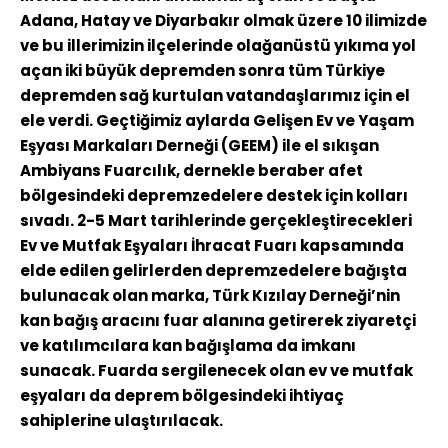
Adana, Hatay ve Diyarbakır olmak üzere 10 ilimizde
ve bu illerimizin ilçelerinde olağanüstü yıkıma yol
açan iki büyük depremden sonra tüm Türkiye
depremden sağ kurtulan vatandaşlarımız için el
ele verdi. Geçtiğimiz aylarda Gelişen Ev ve Yaşam
Eşyası Markaları Derneği (GEEM) ile el sıkışan
Ambiyans Fuarcılık, dernekle beraber afet
bölgesindeki depremzedelere destek için kolları
sıvadı. 2-5 Mart tarihlerinde gerçekleştirecekleri
Ev ve Mutfak Eşyaları İhracat Fuarı kapsamında
elde edilen gelirlerden depremzedelere bağışta
bulunacak olan marka, Türk Kızılay Derneği’nin
kan bağış aracını fuar alanına getirerek ziyaretçi
ve katılımcılara kan bağışlama da imkanı
sunacak. Fuarda sergilenecek olan ev ve mutfak
eşyaları da deprem bölgesindeki ihtiyaç
sahiplerine ulaştırılacak.