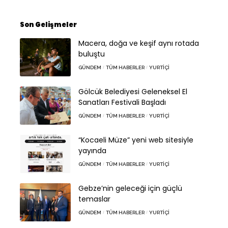
Son Gelişmeler
Macera, doğa ve keşif aynı rotada
buluştu
GÜNDEM
TÜM HABERLER
YURTIÇI
Gölcük Belediyesi Geleneksel El
Sanatları Festivali Başladı
GÜNDEM
TÜM HABERLER
YURTIÇI
“Kocaeli Müze” yeni web sitesiyle
yayında
GÜNDEM
TÜM HABERLER
YURTIÇI
Gebze’nin geleceği için güçlü
temaslar
GÜNDEM
TÜM HABERLER
YURTIÇI