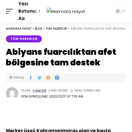
Yazı
Botunu:
Aa
MARMARA HAYAT
>
BLOG
>
TÜM HABERLER
>
ABIYANS FUARCILIKTAN AFET BÖLGESINE TAM DESTEK
TÜM HABERLER
Abiyans fuarcılıktan afet
bölgesine tam destek
PAYLAŞ
YAZAR:
3 MIN OKUMA
YONETIM
SON GÜNCELLEME: 2023/02/17 AT 7:35 AM
Merkez üssü Kahramanmaraş olan ve başta