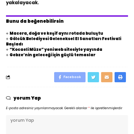
yakalayacak.
Bunu da beğenebilirsin
Macera, doğa ve keşif aynı rotada buluştu
Gölcük Belediyesi Geleneksel El Sanatları Festivali
Başladı
“Kocaeli Müze” yeni web sitesiyle yayında
Gebze’nin geleceği için güçlü temaslar
Facebook
yorum Yap
E-posta adresiniz yayınlanmayacak.
Gerekli alanlar
*
ile işaretlenmişlerdir