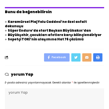
Bunu da beğenebilirsin
Karamürsel Plaj Yolu Caddesi’ne özel asfalt
dokunuşu
Süper Enduro’da start Başkan Büyükakın’dan
Büyükşehir, çocukları afetlere karşı bilinçlendiriyor
Sepetçi TOKİ’nin ulaşımına Hat 76 çözümü
Facebook
yorum Yap
E-posta adresiniz yayınlanmayacak.
Gerekli alanlar
*
ile işaretlenmişlerdir