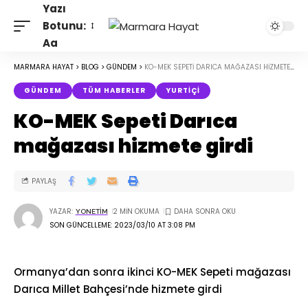
Yazı
Botunu:
Aa
MARMARA HAYAT
>
BLOG
>
GÜNDEM
>
KO-MEK SEPETI DARICA MAĞAZASI HIZMETE GIRDI
GÜNDEM
TÜM HABERLER
YURTIÇI
KO-MEK Sepeti Darıca
mağazası hizmete girdi
PAYLAŞ
YAZAR:
2 MIN OKUMA
YONETIM
SON GÜNCELLEME: 2023/03/10 AT 3:08 PM
Ormanya’dan sonra ikinci KO-MEK Sepeti mağazası
Darıca Millet Bahçesi’nde hizmete girdi