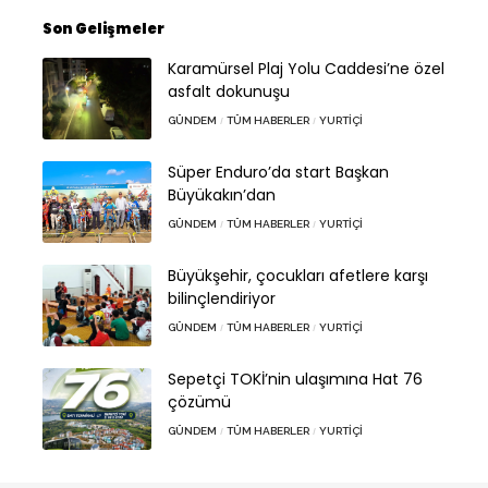
Son Gelişmeler
Karamürsel Plaj Yolu Caddesi’ne özel
asfalt dokunuşu
GÜNDEM
TÜM HABERLER
YURTIÇI
Süper Enduro’da start Başkan
Büyükakın’dan
GÜNDEM
TÜM HABERLER
YURTIÇI
Büyükşehir, çocukları afetlere karşı
bilinçlendiriyor
GÜNDEM
TÜM HABERLER
YURTIÇI
Sepetçi TOKİ’nin ulaşımına Hat 76
çözümü
GÜNDEM
TÜM HABERLER
YURTIÇI