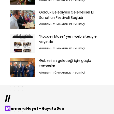
GÜNDEM
TÜM HABERLER
YURTIÇI
Gölcük Belediyesi Geleneksel El
Sanatları Festivali Başladı
GÜNDEM
TÜM HABERLER
YURTIÇI
“Kocaeli Müze” yeni web sitesiyle
yayında
GÜNDEM
TÜM HABERLER
YURTIÇI
Gebze’nin geleceği için güçlü
temaslar
GÜNDEM
TÜM HABERLER
YURTIÇI
//
Marmara Hayat – Hayata Dair