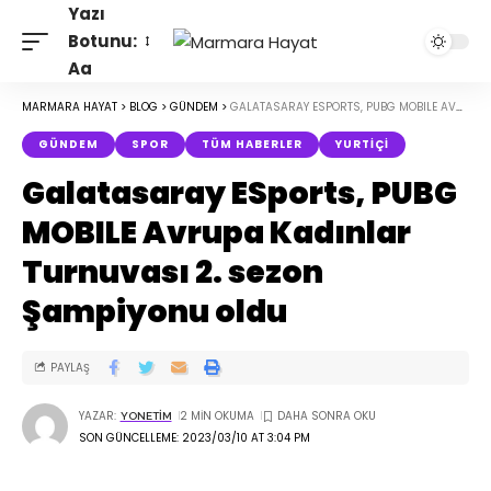
Yazı
Botunu:
Aa
MARMARA HAYAT
>
BLOG
>
GÜNDEM
>
GALATASARAY ESPORTS, PUBG MOBILE AVRUPA KADINLAR TURNUVASI 2. SEZON ŞAMPIYONU OLDU
GÜNDEM
SPOR
TÜM HABERLER
YURTIÇI
Galatasaray ESports, PUBG
MOBILE Avrupa Kadınlar
Turnuvası 2. sezon
Şampiyonu oldu
PAYLAŞ
YAZAR:
2 MIN OKUMA
YONETIM
SON GÜNCELLEME: 2023/03/10 AT 3:04 PM