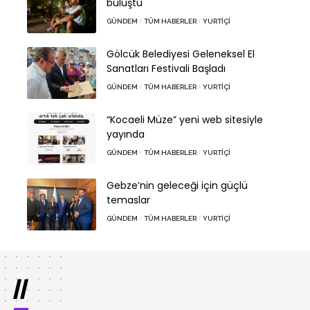
buluştu
GÜNDEM
TÜM HABERLER
YURTIÇI
Gölcük Belediyesi Geleneksel El
Sanatları Festivali Başladı
GÜNDEM
TÜM HABERLER
YURTIÇI
“Kocaeli Müze” yeni web sitesiyle
yayında
GÜNDEM
TÜM HABERLER
YURTIÇI
Gebze’nin geleceği için güçlü
temaslar
GÜNDEM
TÜM HABERLER
YURTIÇI
//