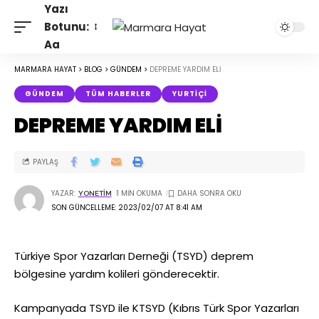
Yazı
Botunu:
Aa
MARMARA HAYAT
>
BLOG
>
GÜNDEM
>
DEPREME YARDIM ELİ
GÜNDEM
TÜM HABERLER
YURTIÇI
DEPREME YARDIM ELİ
PAYLAŞ
YAZAR:
1 MIN OKUMA
YONETIM
SON GÜNCELLEME: 2023/02/07 AT 8:41 AM
Türkiye Spor Yazarları Derneği (TSYD) deprem
bölgesine yardım kolileri gönderecektir.
Kampanyada TSYD ile KTSYD (Kıbrıs Türk Spor Yazarları