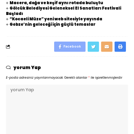
Macera, doğa ve keşif aynı rotada buluştu
Gölcük Belediyesi Geleneksel El Sanatları Festivali
Başladı
“Kocaeli Müze” yeni web sitesiyle yayında
Gebze’nin geleceği için güçlü temaslar
Facebook
yorum Yap
E-posta adresiniz yayınlanmayacak.
Gerekli alanlar
*
ile işaretlenmişlerdir