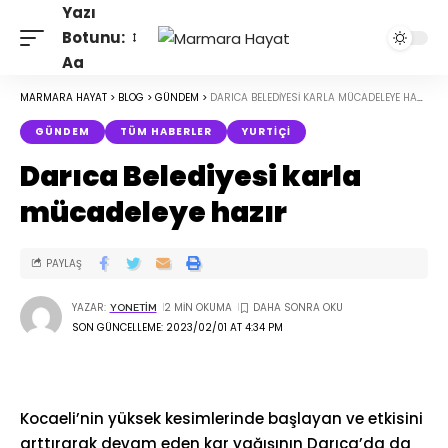
Yazı
Botunu:
Aa
MARMARA HAYAT
>
BLOG
>
GÜNDEM
>
DARICA BELEDIYESI KARLA MÜCADELEYE HAZIR
GÜNDEM
TÜM HABERLER
YURTIÇI
Darıca Belediyesi karla
mücadeleye hazır
PAYLAŞ
YAZAR:
2 MIN OKUMA
YONETIM
SON GÜNCELLEME: 2023/02/01 AT 4:34 PM
Kocaeli’nin yüksek kesimlerinde başlayan ve etkisini
arttırarak devam eden kar yağışının Darıca’da da