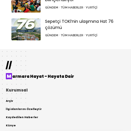
GÜNDEM
TÜM HABERLER
YURTIÇI
Sepetçi TOKİ’nin ulaşımına Hat 76
çözümü
GÜNDEM
TÜM HABERLER
YURTIÇI
//
Marmara Hayat – Hayata Dair
Kurumsal
Arşiv
İlgi Alanlarını Özelleştir
Kaydedilen Haberler
Künye