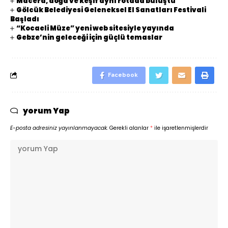
Macera, doğa ve keşif aynı rotada buluştu
Gölcük Belediyesi Geleneksel El Sanatları Festivali
Başladı
“Kocaeli Müze” yeni web sitesiyle yayında
Gebze’nin geleceği için güçlü temaslar
Facebook
yorum Yap
E-posta adresiniz yayınlanmayacak.
Gerekli alanlar
*
ile işaretlenmişlerdir