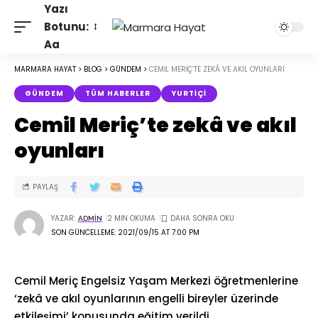
Yazı
Botunu:
Aa
MARMARA HAYAT
>
BLOG
>
GÜNDEM
>
CEMIL MERIÇ’TE ZEKÂ VE AKIL OYUNLARI
GÜNDEM
TÜM HABERLER
YURTIÇI
Cemil Meriç’te zekâ ve akıl
oyunları
PAYLAŞ
YAZAR:
2 MIN OKUMA
ADMIN
SON GÜNCELLEME: 2021/09/15 AT 7:00 PM
Cemil Meriç Engelsiz Yaşam Merkezi öğretmenlerine
‘zekâ ve akıl oyunlarının engelli bireyler üzerinde
etkileşimi’ konusunda eğitim verildi