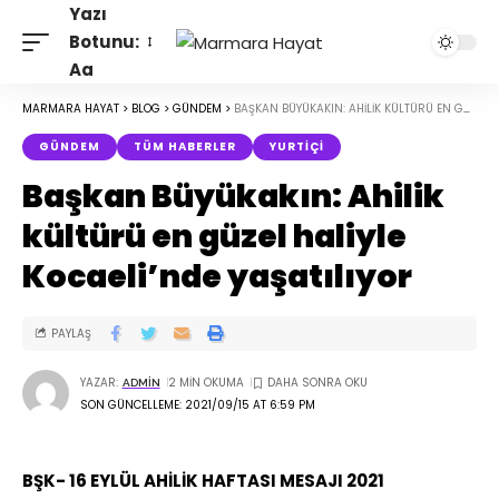
Yazı
Botunu:
Aa
MARMARA HAYAT
>
BLOG
>
GÜNDEM
>
BAŞKAN BÜYÜKAKIN: AHILIK KÜLTÜRÜ EN GÜZEL HALIYLE KOCAELI’NDE YAŞATILIYOR
GÜNDEM
TÜM HABERLER
YURTIÇI
Başkan Büyükakın: Ahilik
kültürü en güzel haliyle
Kocaeli’nde yaşatılıyor
PAYLAŞ
YAZAR:
2 MIN OKUMA
ADMIN
SON GÜNCELLEME: 2021/09/15 AT 6:59 PM
BŞK- 16 EYLÜL AHİLİK HAFTASI MESAJI 2021