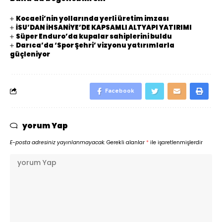
Kocaeli’nin yollarında yerli üretim imzası
İSU’DAN İHSANİYE’DE KAPSAMLI ALTYAPI YATIRIMI
Süper Enduro’da kupalar sahiplerini buldu
Darıca’da ‘Spor Şehri’ vizyonu yatırımlarla
güçleniyor
Facebook
yorum Yap
E-posta adresiniz yayınlanmayacak.
Gerekli alanlar
*
ile işaretlenmişlerdir