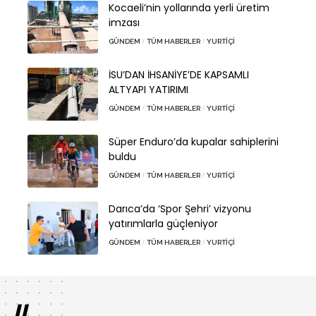
Kocaeli’nin yollarında yerli üretim
imzası
GÜNDEM
TÜM HABERLER
YURTIÇI
İSU’DAN İHSANİYE’DE KAPSAMLI
ALTYAPI YATIRIMI
GÜNDEM
TÜM HABERLER
YURTIÇI
Süper Enduro’da kupalar sahiplerini
buldu
GÜNDEM
TÜM HABERLER
YURTIÇI
Darıca’da ‘Spor Şehri’ vizyonu
yatırımlarla güçleniyor
GÜNDEM
TÜM HABERLER
YURTIÇI
//