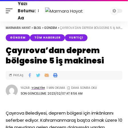
Yazı
Botunu:
Aa
MARMARA HAYAT
>
BLOG
>
GÜNDEM
>
ÇAYIROVA’DAN DEPREM BÖLGESINE 5 IŞ MAKINESI
GÜNDEM
TÜM HABERLER
YURTIÇI
Çayırova’dan deprem
bölgesine 5 iş makinesi
PAYLAŞ
YAZAR:
1 MIN OKUMA
YONETIM
SON GÜNCELLEME: 2023/02/07 AT 8:56 AM
Çayırova Belediyesi, deprem bölgesi için imkânlarını
seferber ediyor. Kahramanmaraş başta olmak üzere 10
ilde meydana gelen deprem dolayısıyla yardım