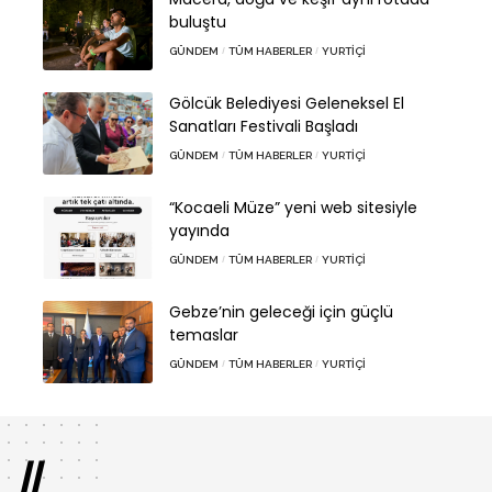
buluştu
GÜNDEM
TÜM HABERLER
YURTIÇI
Gölcük Belediyesi Geleneksel El
Sanatları Festivali Başladı
GÜNDEM
TÜM HABERLER
YURTIÇI
“Kocaeli Müze” yeni web sitesiyle
yayında
GÜNDEM
TÜM HABERLER
YURTIÇI
Gebze’nin geleceği için güçlü
temaslar
GÜNDEM
TÜM HABERLER
YURTIÇI
//