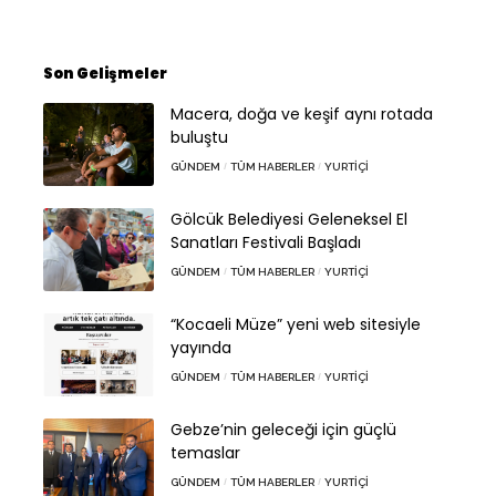
Son Gelişmeler
Macera, doğa ve keşif aynı rotada
buluştu
GÜNDEM
TÜM HABERLER
YURTIÇI
Gölcük Belediyesi Geleneksel El
Sanatları Festivali Başladı
GÜNDEM
TÜM HABERLER
YURTIÇI
“Kocaeli Müze” yeni web sitesiyle
yayında
GÜNDEM
TÜM HABERLER
YURTIÇI
Gebze’nin geleceği için güçlü
temaslar
GÜNDEM
TÜM HABERLER
YURTIÇI