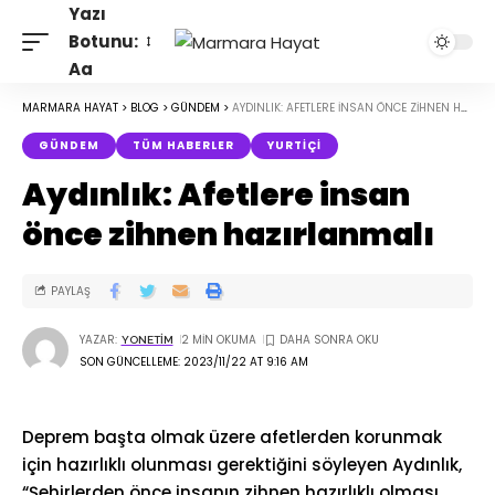
Yazı
Botunu:
Aa
MARMARA HAYAT
>
BLOG
>
GÜNDEM
>
AYDINLIK: AFETLERE INSAN ÖNCE ZIHNEN HAZIRLANMALI
GÜNDEM
TÜM HABERLER
YURTIÇI
Aydınlık: Afetlere insan
önce zihnen hazırlanmalı
PAYLAŞ
YAZAR:
2 MIN OKUMA
YONETIM
SON GÜNCELLEME: 2023/11/22 AT 9:16 AM
Deprem başta olmak üzere afetlerden korunmak
için hazırlıklı olunması gerektiğini söyleyen Aydınlık,
“Şehirlerden önce insanın zihnen hazırlıklı olması