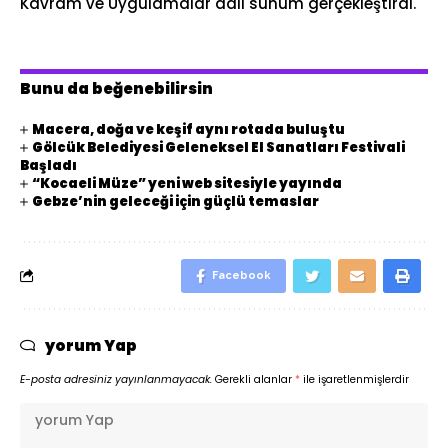
Kavram ve Uygulamalar adlı sunum gerçekleştirdi.
Bunu da beğenebilirsin
Macera, doğa ve keşif aynı rotada buluştu
Gölcük Belediyesi Geleneksel El Sanatları Festivali
Başladı
“Kocaeli Müze” yeni web sitesiyle yayında
Gebze’nin geleceği için güçlü temaslar
Facebook
yorum Yap
E-posta adresiniz yayınlanmayacak.
Gerekli alanlar
*
ile işaretlenmişlerdir