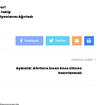
yor!
 takip
yonlarını Ağırladı
Facebook
Twitter
SONRAKI HABER
Aydınlık: Afetlere insan önce zihnen
hazırlanmalı
etlenmişlerdir