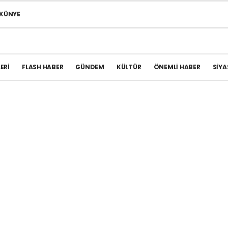
KÜNYE
ERI
FLASH HABER
GÜNDEM
KÜLTÜR
ÖNEMLI HABER
SIYA