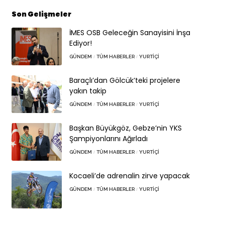
Son Gelişmeler
İMES OSB Geleceğin Sanayisini İnşa
Ediyor!
GÜNDEM
TÜM HABERLER
YURTIÇI
Baraçlı’dan Gölcük’teki projelere
yakın takip
GÜNDEM
TÜM HABERLER
YURTIÇI
Başkan Büyükgöz, Gebze’nin YKS
Şampiyonlarını Ağırladı
GÜNDEM
TÜM HABERLER
YURTIÇI
Kocaeli’de adrenalin zirve yapacak
GÜNDEM
TÜM HABERLER
YURTIÇI