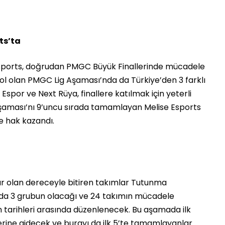
ts’ta
sports, doğrudan PMGC Büyük Finallerinde mücadele
ol olan PMGC Lig Aşaması’nda da Türkiye’den 3 farklı
Espor ve Next Rüya, finallere katılmak için yeterli
aması’nı 9’uncu sırada tamamlayan Melise Esports
 hak kazandı.
ar olan dereceyle bitiren takımlar Tutunma
a 3 grubun olacağı ve 24 takımın mücadele
tarihleri arasında düzenlenecek. Bu aşamada ilk
erine gidecek ve burayı da ilk 5’te tamamlayanlar