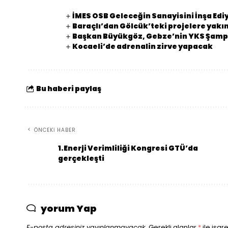
İMES OSB Geleceğin Sanayisini İnşa Edi
Baraçlı’dan Gölcük’teki projelere yakın
Başkan Büyükgöz, Gebze’nin YKS Şampi
Kocaeli’de adrenalin zirve yapacak
Bu haberi paylaş
ÖNCEKI HABER
1.Enerji Verimliliği Kongresi GTÜ’da
gerçekleşti
yorum Yap
E-posta adresiniz yayınlanmayacak.
Gerekli alanlar
*
ile işar