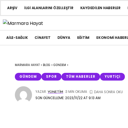
ARŞIV
İLGI ALANLARINI ÖZELLEŞTIR
KAYDEDILEN HABERLER
AILE-SAĞLIK
CINAYET
DÜNYA
EĞITIM
EKONOMI HABERL
MARMARA HAYAT
>
BLOG
>
GÜNDEM
>
GÜNDEM
SPOR
TÜM HABERLER
YURTIÇI
YAZAR:
3 MIN OKUMA
YONETIM
SON GÜNCELLEME: 2023/11/22 AT 9:13 AM