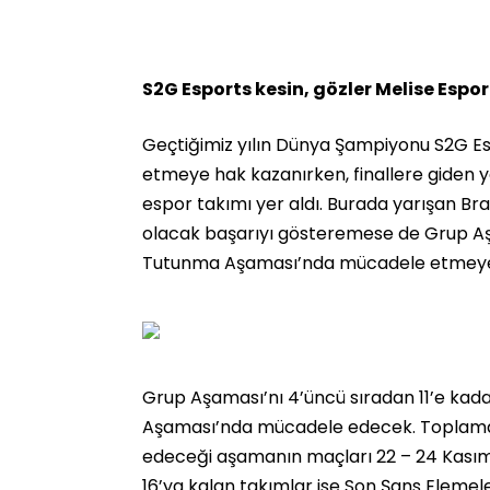
S2G Esports kesin, gözler Melise Espor
Geçtiğimiz yılın Dünya Şampiyonu S2G E
etmeye hak kazanırken, finallere giden y
espor takımı yer aldı. Burada yarışan Bra 
olacak başarıyı gösteremese de Grup Aş
Tutunma Aşaması’nda mücadele etmeye
Grup Aşaması’nı 4’üncü sıradan 11’e kad
Aşaması’nda mücadele edecek. Toplamd
edeceği aşamanın maçları 22 – 24 Kasım 
16’ya kalan takımlar ise Son Şans Elemel