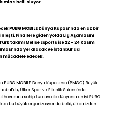
ımları belli oluyor
necek PUBG MOBILE Dünya Kupası’nda en az bir
nleşti. Finallere giden yolda Lig Aşamasını
ürk takımı Melise Esports ise 22 – 24 Kasım
ası’nda yer alacak ve İstanbul’da
in mücadele edecek.
an PUBG MOBILE Dünya Kupası’nın (PMGC) Büyük
İstanbul’da, Ülker Spor ve Etkinlik Salonu’nda
ül havuzuna sahip turnuva ile dünyanın en iyi PUBG
rken bu büyük organizasyonda belki, ülkemizden