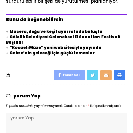
sürdürülebilir bir şekilde yürütülmesi planlanıyor.
Bunu da beğenebilirsin
Macera, doğa ve keşif aynı rotada buluştu
Gölcük Belediyesi Geleneksel El Sanatları Festivali
Başladı
“Kocaeli Müze” yeni web sitesiyle yayında
Gebze’nin geleceği için güçlü temaslar
Facebook
yorum Yap
E-posta adresiniz yayınlanmayacak.
Gerekli alanlar
*
ile işaretlenmişlerdir