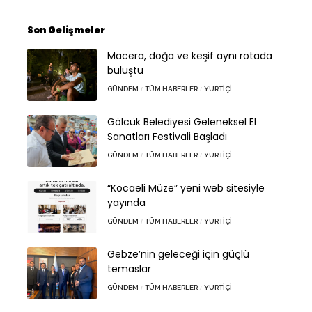
Son Gelişmeler
Macera, doğa ve keşif aynı rotada
buluştu
GÜNDEM
TÜM HABERLER
YURTIÇI
Gölcük Belediyesi Geleneksel El
Sanatları Festivali Başladı
GÜNDEM
TÜM HABERLER
YURTIÇI
“Kocaeli Müze” yeni web sitesiyle
yayında
GÜNDEM
TÜM HABERLER
YURTIÇI
Gebze’nin geleceği için güçlü
temaslar
GÜNDEM
TÜM HABERLER
YURTIÇI