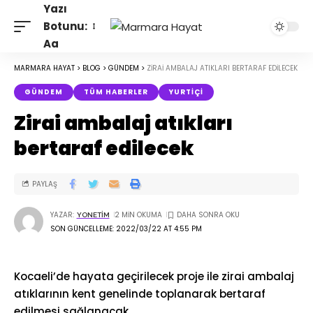
Yazı
Botunu:
Aa
MARMARA HAYAT
>
BLOG
>
GÜNDEM
>
ZIRAI AMBALAJ ATIKLARI BERTARAF EDILECEK
GÜNDEM
TÜM HABERLER
YURTIÇI
Zirai ambalaj atıkları
bertaraf edilecek
PAYLAŞ
YAZAR:
2 MIN OKUMA
YONETIM
SON GÜNCELLEME: 2022/03/22 AT 4:55 PM
Kocaeli’de hayata geçirilecek proje ile zirai ambalaj
atıklarının kent genelinde toplanarak bertaraf
edilmesi sağlanacak