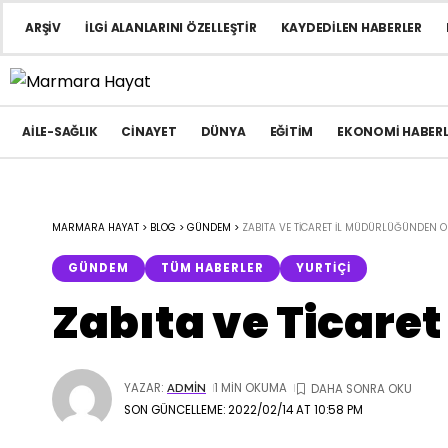
ARŞIV
İLGI ALANLARINI ÖZELLEŞTIR
KAYDEDILEN HABERLER
AILE-SAĞLIK
CINAYET
DÜNYA
EĞITIM
EKONOMI HABERL
MARMARA HAYAT
>
BLOG
>
GÜNDEM
>
ZABITA VE TICARET İL MÜDÜRLÜĞÜNDEN O
GÜNDEM
TÜM HABERLER
YURTIÇI
Zabıta ve Ticare
YAZAR:
1 MIN OKUMA
ADMIN
SON GÜNCELLEME: 2022/02/14 AT 10:58 PM