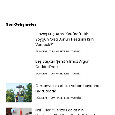
Son Gelişmeler
Savaş Kılıç Ateş Püskürdü: “Bir
Soygun Olsa Bunun Hesabını Kim
Verecek?”
GÜNDEM
TÜM HABERLER
YURTIÇI
Beş Başkan Şehit Yılmaz Argon
Caddesi’nde
GÜNDEM
TÜM HABERLER
YURTIÇI
Ormanya’nın Atlas’ı yaban hayatına
ışık tutacak
GÜNDEM
TÜM HABERLER
YURTIÇI
Nail Çiler: “Gebze Faciasının