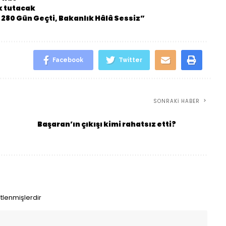
k tutacak
 280 Gün Geçti, Bakanlık Hâlâ Sessiz”
Facebook
Twitter
SONRAKI HABER
Başaran’ın çıkışı kimi rahatsız etti?
etlenmişlerdir