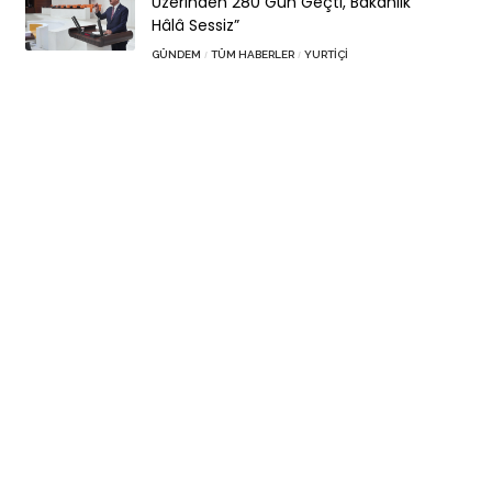
Üzerinden 280 Gün Geçti, Bakanlık
Hâlâ Sessiz”
GÜNDEM
TÜM HABERLER
YURTIÇI