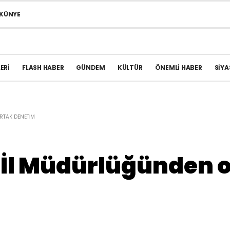
KÜNYE
ERI
FLASH HABER
GÜNDEM
KÜLTÜR
ÖNEMLI HABER
SIYA
RTAK DENETIM
t İl Müdürlüğünden 