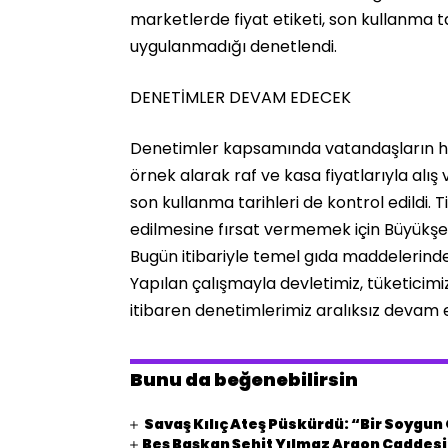
marketlerde fiyat etiketi, son kullanma ta
uygulanmadığı denetlendi.
DENETİMLER DEVAM EDECEK
Denetimler kapsamında vatandaşların her
örnek alarak raf ve kasa fiyatlarıyla alış v
son kullanma tarihleri de kontrol edildi.
edilmesine fırsat vermemek için Büyükşehi
Bugün itibariyle temel gıda maddelerind
Yapılan çalışmayla devletimiz, tüketicimiz
itibaren denetimlerimiz aralıksız devam e
Bunu da beğenebilirsin
Savaş Kılıç Ateş Püskürdü: “Bir Soygu
Beş Başkan Şehit Yılmaz Argon Caddes