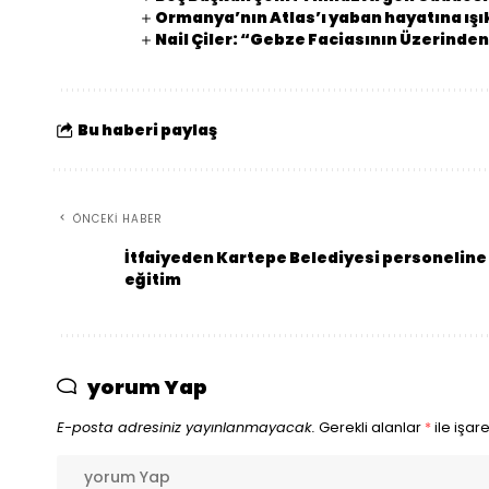
Ormanya’nın Atlas’ı yaban hayatına ışı
Nail Çiler: “Gebze Faciasının Üzerinden
Bu haberi paylaş
ÖNCEKI HABER
İtfaiyeden Kartepe Belediyesi personeline
eğitim
yorum Yap
E-posta adresiniz yayınlanmayacak.
Gerekli alanlar
*
ile işar