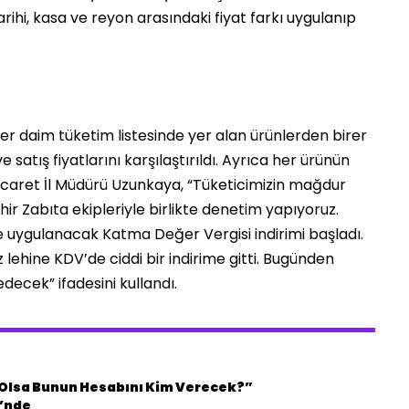
rihi, kasa ve reyon arasındaki fiyat farkı uygulanıp
 daim tüketim listesinde yer alan ürünlerden birer
e satış fiyatlarını karşılaştırıldı. Ayrıca her ürünün
 Ticaret İl Müdürü Uzunkaya, “Tüketicimizin mağdur
r Zabıta ekipleriyle birlikte denetim yapıyoruz.
e uygulanacak Katma Değer Vergisi indirimi başladı.
 lehine KDV’de ciddi bir indirime gitti. Bugünden
decek” ifadesini kullandı.
n Olsa Bunun Hesabını Kim Verecek?”
i’nde