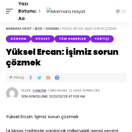
Yazı
Botunu:
Aa
MARMARA HAYAT
>
BLOG
>
GÜNDEM
>
YÜKSEL ERCAN: İŞIMIZ SORUN ÇÖZMEK
GÜNDEM
SIYASET
TÜM HABERLER
YURTIÇI
Yüksel Ercan: İşimiz sorun
çözmek
PAYLAŞ
YAZAR:
1 MIN OKUMA
YONETIM
SON GÜNCELLEME: 2023/03/28 AT 11:38 AM
Yüksel Ercan: İşimiz sorun çözmek
14 Mayıs tarihinde yapılacak milletvekili genel seçimi