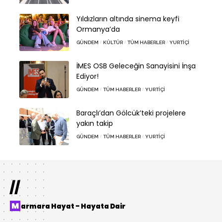
Yıldızların altında sinema keyfi
Ormanya’da
GÜNDEM
KÜLTÜR
TÜM HABERLER
YURTIÇI
İMES OSB Geleceğin Sanayisini İnşa
Ediyor!
GÜNDEM
TÜM HABERLER
YURTIÇI
Baraçlı’dan Gölcük’teki projelere
yakın takip
GÜNDEM
TÜM HABERLER
YURTIÇI
//
Marmara Hayat – Hayata Dair