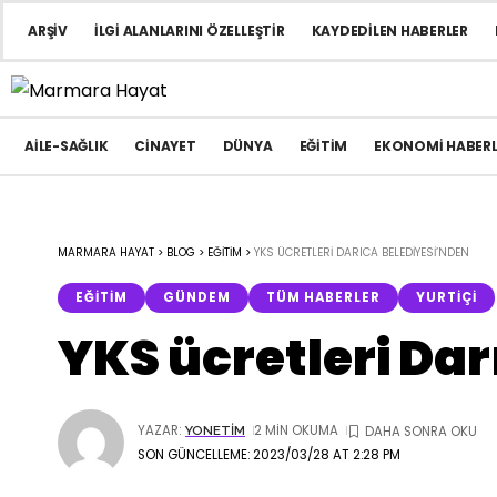
ARŞIV
İLGI ALANLARINI ÖZELLEŞTIR
KAYDEDILEN HABERLER
AILE-SAĞLIK
CINAYET
DÜNYA
EĞITIM
EKONOMI HABERL
MARMARA HAYAT
>
BLOG
>
EĞITIM
>
YKS ÜCRETLERI DARICA BELEDIYESI’NDEN
EĞITIM
GÜNDEM
TÜM HABERLER
YURTIÇI
YKS ücretleri Da
YAZAR:
2 MIN OKUMA
YONETIM
SON GÜNCELLEME: 2023/03/28 AT 2:28 PM