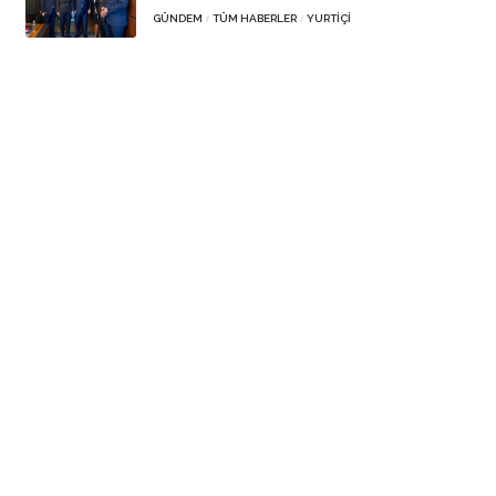
GÜNDEM
TÜM HABERLER
YURTIÇI