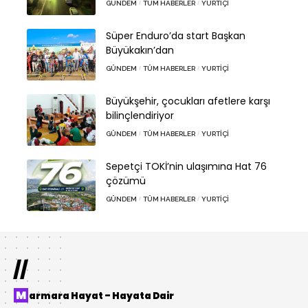
GÜNDEM
TÜM HABERLER
YURTIÇI
Süper Enduro’da start Başkan
Büyükakın’dan
GÜNDEM
TÜM HABERLER
YURTIÇI
Büyükşehir, çocukları afetlere karşı
bilinçlendiriyor
GÜNDEM
TÜM HABERLER
YURTIÇI
Sepetçi TOKİ’nin ulaşımına Hat 76
çözümü
GÜNDEM
TÜM HABERLER
YURTIÇI
//
Marmara Hayat – Hayata Dair