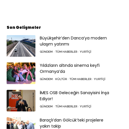
Son Gelişmeler
Büyükşehir’den Darıca’ya modern
ulaşım yatırımı
GÜNDEM
TÜM HABERLER
YURTIÇI
Yıldızların altında sinema keyfi
Ormanya’da
GÜNDEM
KÜLTÜR
TÜM HABERLER
YURTIÇI
İMES OSB Geleceğin Sanayisini İnşa
Ediyor!
GÜNDEM
TÜM HABERLER
YURTIÇI
Baraçlı’dan Gölcük’teki projelere
yakın takip