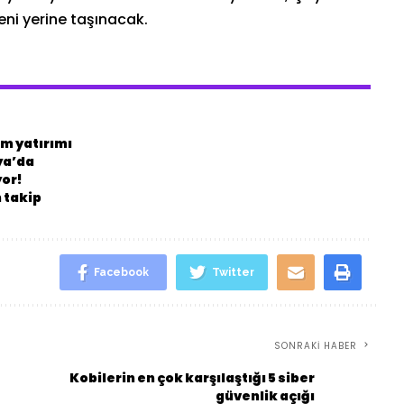
eni yerine taşınacak.
m yatırımı
ya’da
yor!
 takip
Facebook
Twitter
SONRAKI HABER
Kobilerin en çok karşılaştığı 5 siber
güvenlik açığı