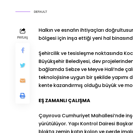
DEFAULT
Halkın ve esnafın ihtiyaçları doğrultus
bölgesi için inşa ettiği yeni hal binası
PAYLAŞ
Şehircilik ve tesisleşme noktasında Koc
Büyükşehir Belediyesi, dev projelerind
bağlamda Sebze ve Meyve Hali’nde ça
teknolojisine uygun bir şekilde yapımı 
kente kazandırmış olduğu büyük ve mod
EŞ ZAMANLI ÇALIŞMA
Çayırova Cumhuriyet Mahallesi’nde inşa
yürütülüyor. Yapı Kontrol Dairesi Başk
blokta zemin katın kolon ve perde imal