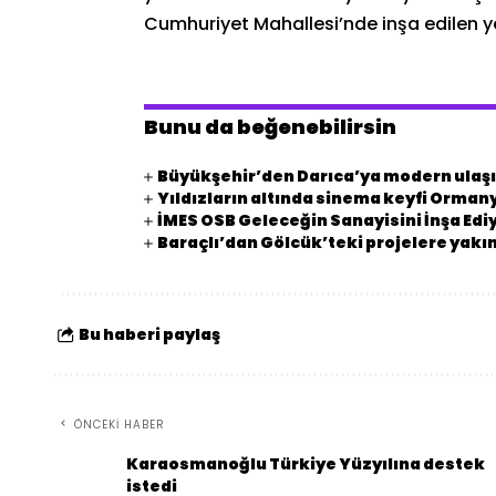
Cumhuriyet Mahallesi’nde inşa edilen y
Bunu da beğenebilirsin
Büyükşehir’den Darıca’ya modern ulaşı
Yıldızların altında sinema keyfi Orman
İMES OSB Geleceğin Sanayisini İnşa Edi
Baraçlı’dan Gölcük’teki projelere yakın
Bu haberi paylaş
ÖNCEKI HABER
Karaosmanoğlu Türkiye Yüzyılına destek
istedi