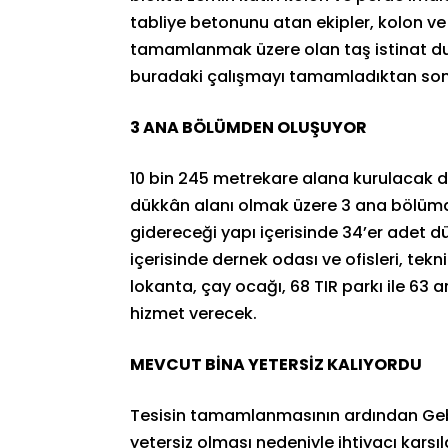
tabliye betonunu atan ekipler, kolon ve
tamamlanmak üzere olan taş istinat duv
buradaki çalışmayı tamamladıktan son
3 ANA BÖLÜMDEN OLUŞUYOR
10 bin 245 metrekare alana kurulacak de
dükkân alanı olmak üzere 3 ana bölümde
gidereceği yapı içerisinde 34’er adet d
içerisinde dernek odası ve ofisleri, tekn
lokanta, çay ocağı, 68 TIR parkı ile 63 
hizmet verecek.
MEVCUT BİNA YETERSİZ KALIYORDU
Tesisin tamamlanmasının ardından Geb
yetersiz olması nedeniyle ihtiyacı kar