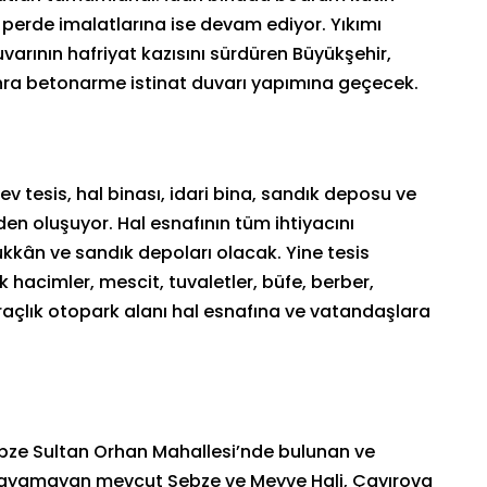
 perde imalatlarına ise devam ediyor. Yıkımı
arının hafriyat kazısını sürdüren Büyükşehir,
ra betonarme istinat duvarı yapımına geçecek.
v tesis, hal binası, idari bina, sandık deposu ve
n oluşuyor. Hal esnafının tüm ihtiyacını
ükkân ve sandık depoları olacak. Yine tesis
ik hacimler, mescit, tuvaletler, büfe, berber,
araçlık otopark alanı hal esnafına ve vatandaşlara
ze Sultan Orhan Mahallesi’nde bulunan ve
şılayamayan mevcut Sebze ve Meyve Hali, Çayırova