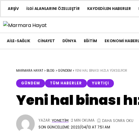
ARŞIV
İLGI ALANLARINI ÖZELLEŞTIR
KAYDEDILEN HABERLER
AILE-SAĞLIK
CINAYET
DÜNYA
EĞITIM
EKONOMI HABERL
MARMARA HAYAT
>
BLOG
>
GÜNDEM
>
YENI HAL BINASI HIZLA YÜKSELIYOR
GÜNDEM
TÜM HABERLER
YURTIÇI
Yeni hal binası h
YAZAR:
2 MIN OKUMA
YONETIM
SON GÜNCELLEME: 2023/04/13 AT 7:51 AM