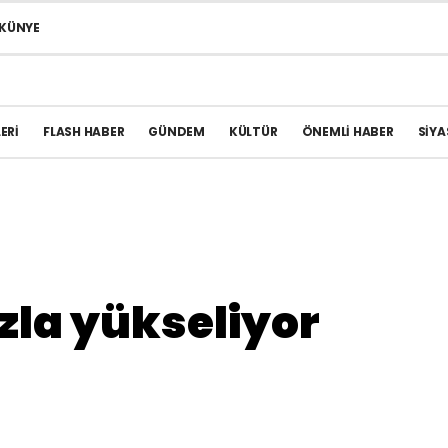
KÜNYE
ERI
FLASH HABER
GÜNDEM
KÜLTÜR
ÖNEMLI HABER
SIYA
ızla yükseliyor