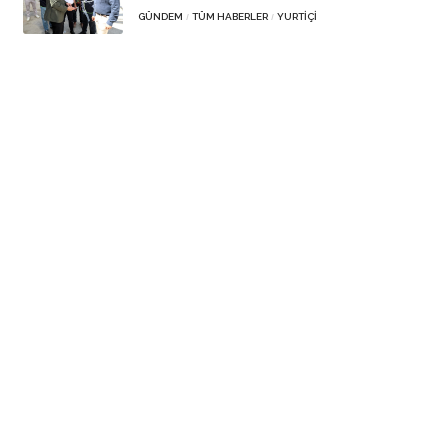
GÜNDEM
TÜM HABERLER
YURTIÇI