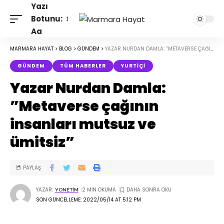
Yazı
Botunu:
Aa
MARMARA HAYAT
>
BLOG
>
GÜNDEM
>
YAZAR NURDAN DAMLA: ”METAVERSE ÇAĞININ INSANLARI MUTSUZ VE ÜMITSIZ”
GÜNDEM
TÜM HABERLER
YURTIÇI
Yazar Nurdan Damla:
”Metaverse çağının
insanları mutsuz ve
ümitsiz”
PAYLAŞ
YAZAR:
2 MIN OKUMA
YONETIM
SON GÜNCELLEME: 2022/05/14 AT 5:12 PM