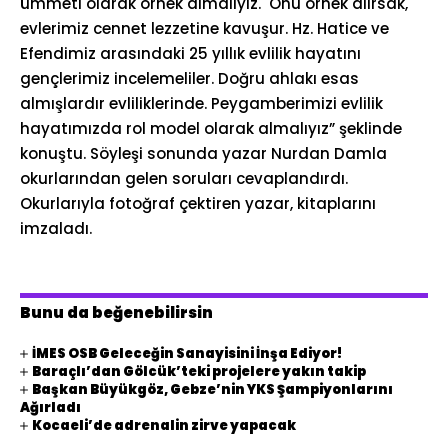
ümmeti olarak örnek almalıyız. Onu örnek alırsak,
evlerimiz cennet lezzetine kavuşur. Hz. Hatice ve
Efendimiz arasındaki 25 yıllık evlilik hayatını
gençlerimiz incelemeliler. Doğru ahlakı esas
almışlardır evliliklerinde. Peygamberimizi evlilik
hayatımızda rol model olarak almalıyız” şeklinde
konuştu. Söyleşi sonunda yazar Nurdan Damla
okurlarından gelen soruları cevaplandırdı.
Okurlarıyla fotoğraf çektiren yazar, kitaplarını
imzaladı.
Bunu da beğenebilirsin
İMES OSB Geleceğin Sanayisini İnşa Ediyor!
Baraçlı’dan Gölcük’teki projelere yakın takip
Başkan Büyükgöz, Gebze’nin YKS Şampiyonlarını
Ağırladı
Kocaeli’de adrenalin zirve yapacak