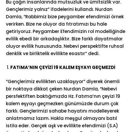
Bu çağın insanlarında mutsuzluk ve ümitsizlik var.
Gençlerimiz yalnız” ifadelerini kullandı. Nurdan
Damla, “Rabbimiz bize peygamber efendimizi örnek
verirken. Bize ne oluyor da fıtratımızı bu hale
getiriyoruz. Peygamber Efendimizin rol modelliğinde
evlilik ebedi bir arkadaşlıktır. Bize farklı dayatmalar
oluyor evlilik hususunda. Nebevi perspektifte ruhsal
denklik ve birliktelik evlilikte esastır” dedi.
FATIMA’NIN ÇEYİZİ 19 KALEM EŞYAYI GEÇMEZDİ
“Gençlerimiz evlilikten uzaklaşıyor” diyerek önemli
bir noktaya dikkat çeken Nurdan Damla, “Nebevi
persfektiften baktığımızda Hz. Fatıma’nın çeyizi 19
kalem eşyayı geçmezken günümüzde durum çok
farklı. Gençlerimizi sahabe hayatını modelleyerek
anlatmamız lazım. Hakla meşgul olmayanı batıl
istila eder. Gerçek aşk ve evlilikte efendimizi (S.A)