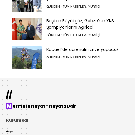
GÜNDEM
TÜM HABERLER
YURTIÇI
Başkan Büyükgöz, Gebze’nin YKS
Şampiyonlarını Ağırladı
GÜNDEM
TÜM HABERLER
YURTIÇI
Kocaeli’de adrenalin zirve yapacak
GÜNDEM
TÜM HABERLER
YURTIÇI
//
Marmara Hayat – Hayata Dair
Kurumsal
Arşiv