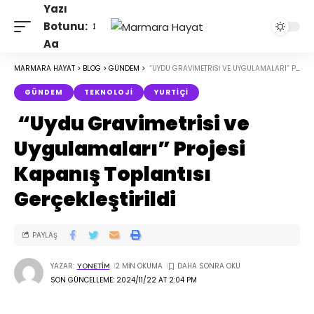
Yazı
Botunu:
Aa
MARMARA HAYAT
>
BLOG
>
GÜNDEM
>
“UYDU GRAVIMETRISI VE UYGULAMALARI” PROJESI KAPANIŞ TOPLANTISI GERÇEKLEŞTIRILDI
GÜNDEM
TEKNOLOJI
YURTIÇI
“Uydu Gravimetrisi ve
Uygulamaları” Projesi
Kapanış Toplantısı
Gerçekleştirildi
PAYLAŞ
YAZAR:
2 MIN OKUMA
YONETIM
SON GÜNCELLEME: 2024/11/22 AT 2:04 PM