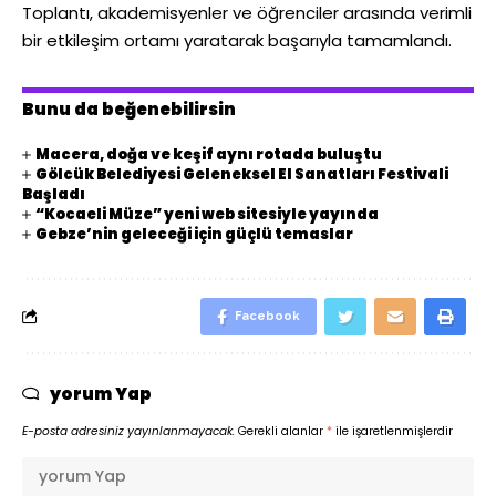
Toplantı, akademisyenler ve öğrenciler arasında verimli
bir etkileşim ortamı yaratarak başarıyla tamamlandı.
Bunu da beğenebilirsin
Macera, doğa ve keşif aynı rotada buluştu
Gölcük Belediyesi Geleneksel El Sanatları Festivali
Başladı
“Kocaeli Müze” yeni web sitesiyle yayında
Gebze’nin geleceği için güçlü temaslar
Facebook
yorum Yap
E-posta adresiniz yayınlanmayacak.
Gerekli alanlar
*
ile işaretlenmişlerdir