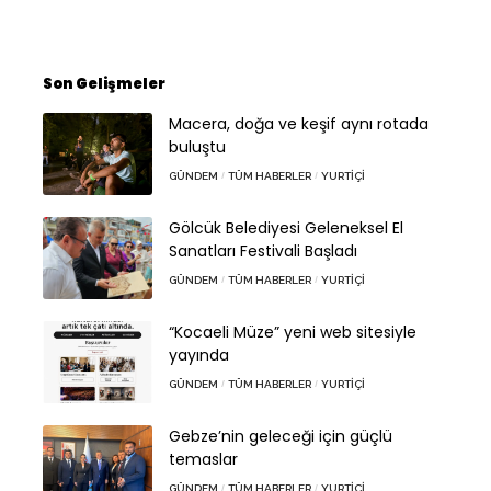
Son Gelişmeler
Macera, doğa ve keşif aynı rotada
buluştu
GÜNDEM
TÜM HABERLER
YURTIÇI
Gölcük Belediyesi Geleneksel El
Sanatları Festivali Başladı
GÜNDEM
TÜM HABERLER
YURTIÇI
“Kocaeli Müze” yeni web sitesiyle
yayında
GÜNDEM
TÜM HABERLER
YURTIÇI
Gebze’nin geleceği için güçlü
temaslar
GÜNDEM
TÜM HABERLER
YURTIÇI