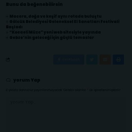
Bunu da beğenebilirsin
Macera, doğa ve keşif aynı rotada buluştu
Gölcük Belediyesi Geleneksel El Sanatları Festivali
Başladı
“Kocaeli Müze” yeni web sitesiyle yayında
Gebze’nin geleceği için güçlü temaslar
Facebook
yorum Yap
E-posta adresiniz yayınlanmayacak.
Gerekli alanlar
*
ile işaretlenmişlerdir