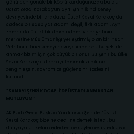
gönülden gönüle bir köprü kurduğunuzda bu olur.
Üstat Sezai Karakoç’un ayrılışının ikinci seneyi
devriyesinde bir aradayız. Üstat Sezai Karakoç da
sadece bir edebiyat adamı değil, fikir adamı. Aynı
zamanda üstat bir dava adamı ve hayatının
merkezine Müslümanlığı yerleştirmiş olan bir insan.
Vefatının ikinci seneyi devriyesinde onu bu şekilde
anmak bizim için çok büyük bir onur. Bu şehir bu ülke
Sezai Karakoç’u daha iyi tanımalı ki dilimiz
zenginleşsin. Kavramlar güçlensin” ifadesini
kullandı.
“SANAYİ ŞEHRİ KOCAELİ’DE ÜSTADI ANMAKTAN
MUTLUYUM”
AK Parti Genel Başkan Yardımcısı Şen de, “Üstat
Sezai Karakoç bize ne dedi, ne demek istedi, bu
dünyaya bir kelam ederken ne söylemek istedi diye