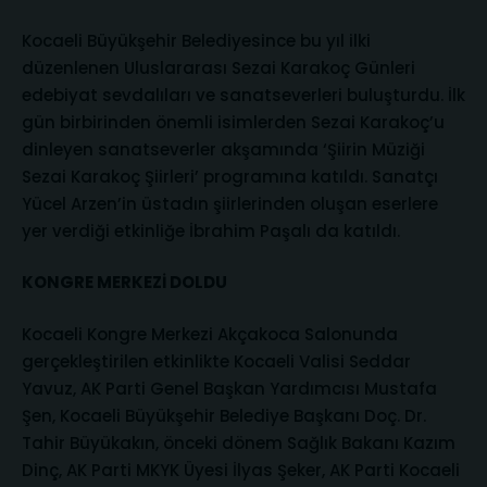
Kocaeli Büyükşehir Belediyesince bu yıl ilki
düzenlenen Uluslararası Sezai Karakoç Günleri
edebiyat sevdalıları ve sanatseverleri buluşturdu. İlk
gün birbirinden önemli isimlerden Sezai Karakoç’u
dinleyen sanatseverler akşamında ‘Şiirin Müziği
Sezai Karakoç Şiirleri’ programına katıldı. Sanatçı
Yücel Arzen’in üstadın şiirlerinden oluşan eserlere
yer verdiği etkinliğe İbrahim Paşalı da katıldı.
KONGRE MERKEZİ DOLDU
Kocaeli Kongre Merkezi Akçakoca Salonunda
gerçekleştirilen etkinlikte Kocaeli Valisi Seddar
Yavuz, AK Parti Genel Başkan Yardımcısı Mustafa
Şen, Kocaeli Büyükşehir Belediye Başkanı Doç. Dr.
Tahir Büyükakın, önceki dönem Sağlık Bakanı Kazım
Dinç, AK Parti MKYK Üyesi İlyas Şeker, AK Parti Kocaeli