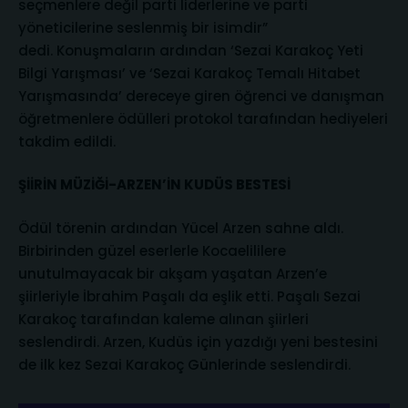
seçmenlere değil parti liderlerine ve parti
yöneticilerine seslenmiş bir isimdir”
dedi. Konuşmaların ardından ‘Sezai Karakoç Yeti
Bilgi Yarışması’ ve ‘Sezai Karakoç Temalı Hitabet
Yarışmasında’ dereceye giren öğrenci ve danışman
öğretmenlere ödülleri protokol tarafından hediyeleri
takdim edildi.
ŞİİRİN MÜZİĞİ-ARZEN’İN KUDÜS BESTESİ
Ödül törenin ardından Yücel Arzen sahne aldı.
Birbirinden güzel eserlerle Kocaelililere
unutulmayacak bir akşam yaşatan Arzen’e
şiirleriyle İbrahim Paşalı da eşlik etti. Paşalı Sezai
Karakoç tarafından kaleme alınan şiirleri
seslendirdi. Arzen, Kudüs için yazdığı yeni bestesini
de ilk kez Sezai Karakoç Günlerinde seslendirdi.