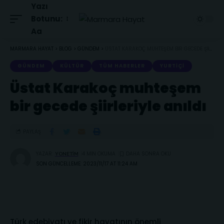
Yazı
Botunu:
Aa
MARMARA HAYAT
>
BLOG
>
GÜNDEM
>
ÜSTAT KARAKOÇ MUHTEŞEM BIR GECEDE ŞIIRLERIYLE ANILDI
GÜNDEM
KÜLTÜR
TÜM HABERLER
YURTIÇI
Üstat Karakoç muhteşem
bir gecede şiirleriyle anıldı
PAYLAŞ
YAZAR:
4 MIN OKUMA
YONETIM
SON GÜNCELLEME: 2023/11/17 AT 11:24 AM
Türk edebiyatı ve fikir hayatının önemli