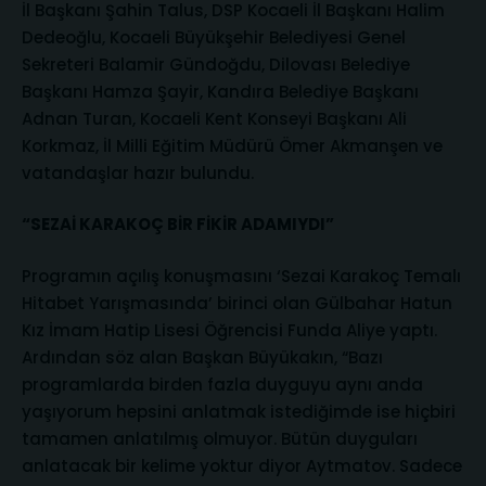
İl Başkanı Şahin Talus, DSP Kocaeli İl Başkanı Halim
Dedeoğlu, Kocaeli Büyükşehir Belediyesi Genel
Sekreteri Balamir Gündoğdu, Dilovası Belediye
Başkanı Hamza Şayir, Kandıra Belediye Başkanı
Adnan Turan, Kocaeli Kent Konseyi Başkanı Ali
Korkmaz, İl Milli Eğitim Müdürü Ömer Akmanşen ve
vatandaşlar hazır bulundu.
“SEZAİ KARAKOÇ BİR FİKİR ADAMIYDI”
Programın açılış konuşmasını ‘Sezai Karakoç Temalı
Hitabet Yarışmasında’ birinci olan Gülbahar Hatun
Kız İmam Hatip Lisesi Öğrencisi Funda Aliye yaptı.
Ardından söz alan Başkan Büyükakın, “Bazı
programlarda birden fazla duyguyu aynı anda
yaşıyorum hepsini anlatmak istediğimde ise hiçbiri
tamamen anlatılmış olmuyor. Bütün duyguları
anlatacak bir kelime yoktur diyor Aytmatov. Sadece