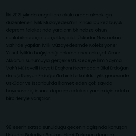
İlki 2021 yılında engellilere akülü araba almak için
düzenlenen İyilik Müzayedesi’nin ikincisi bu kez büyük
deprem felaketinde yaraların bir nebze olsun
sarılabilmesi için gerçekleştirildi. Üsküdar Nevmekan
Sahil’de yapılan İyilik Müzayedesi’nde Koleksiyoner
Yusuf İyilik’in bağışladığı onlarca eser ünlü şef Ömür
Akkor’un sunumuyla gerçekleşti. Geceye İlim Yayma
Vakfı Mütevelli Heyeti Başkanı Necmeddin Bilal Erdoğan
da eşi Reyyan Erdoğan’la birlikte katıldı. İyilik gecesinde
Üsküdar ve İstanbul’da ikamet eden çok sayıda
hayırsever iş insanı depremzedelere yardım için adeta
birbirleriyle yarıştılar.
98 eserin satışa sunulduğu gecenin açılışında konuşan
Üsküdar Belediye Başkanı Hilmi Türkmen deprem