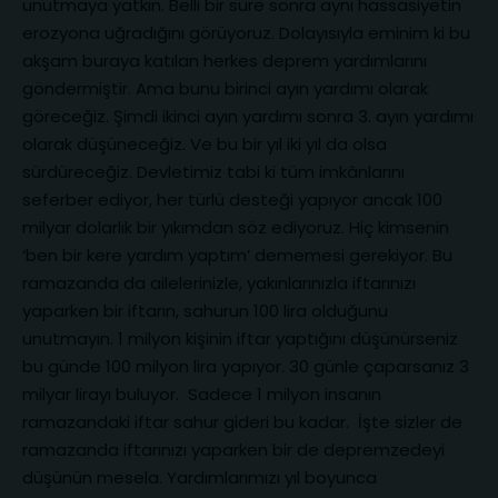
unutmaya yatkın. Belli bir süre sonra aynı hassasiyetin
erozyona uğradığını görüyoruz. Dolayısıyla eminim ki bu
akşam buraya katılan herkes deprem yardımlarını
göndermiştir. Ama bunu birinci ayın yardımı olarak
göreceğiz. Şimdi ikinci ayın yardımı sonra 3. ayın yardımı
olarak düşüneceğiz. Ve bu bir yıl iki yıl da olsa
sürdüreceğiz. Devletimiz tabi ki tüm imkânlarını
seferber ediyor, her türlü desteği yapıyor ancak 100
milyar dolarlık bir yıkımdan söz ediyoruz. Hiç kimsenin
‘ben bir kere yardım yaptım’ dememesi gerekiyor. Bu
ramazanda da ailelerinizle, yakınlarınızla iftarınızı
yaparken bir iftarın, sahurun 100 lira olduğunu
unutmayın. 1 milyon kişinin iftar yaptığını düşünürseniz
bu günde 100 milyon lira yapıyor. 30 günle çaparsanız 3
milyar lirayı buluyor. Sadece 1 milyon insanın
ramazandaki iftar sahur gideri bu kadar. İşte sizler de
ramazanda iftarınızı yaparken bir de depremzedeyi
düşünün mesela. Yardımlarımızı yıl boyunca