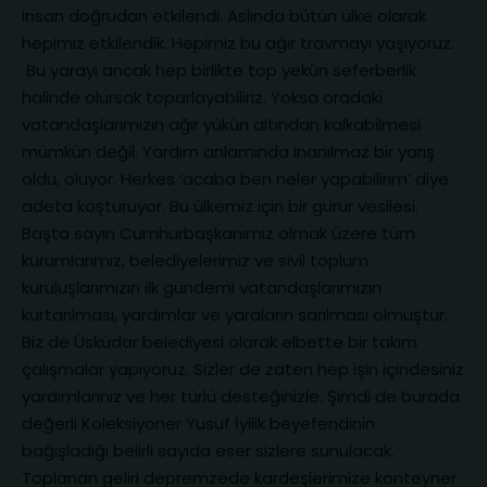
insan doğrudan etkilendi. Aslında bütün ülke olarak
hepimiz etkilendik. Hepimiz bu ağır travmayı yaşıyoruz.
Bu yarayı ancak hep birlikte top yekûn seferberlik
halinde olursak toparlayabiliriz. Yoksa oradaki
vatandaşlarımızın ağır yükün altından kalkabilmesi
mümkün değil. Yardım anlamında inanılmaz bir yarış
oldu, oluyor. Herkes ‘acaba ben neler yapabilirim’ diye
adeta koşturuyor. Bu ülkemiz için bir gurur vesilesi.
Başta sayın Cumhurbaşkanımız olmak üzere tüm
kurumlarımız, belediyelerimiz ve sivil toplum
kuruluşlarımızın ilk gündemi vatandaşlarımızın
kurtarılması, yardımlar ve yaraların sarılması olmuştur.
Biz de Üsküdar belediyesi olarak elbette bir takım
çalışmalar yapıyoruz. Sizler de zaten hep işin içindesiniz
yardımlarınız ve her türlü desteğinizle. Şimdi de burada
değerli Koleksiyoner Yusuf İyilik beyefendinin
bağışladığı belirli sayıda eser sizlere sunulacak.
Toplanan geliri depremzede kardeşlerimize konteyner