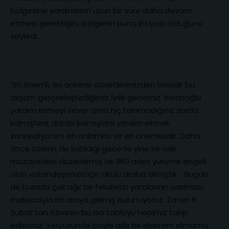
bölgesine yardımların uzun bir süre daha devam
etmesi gerektiğini, bölgenin buna ihtiyacı olduğunu
söyledi:
“En önemli, en anlamlı davetlerimizden birisidir bu
akşam gerçekleştirdiğimiz İyilik gecemiz. İnsanoğlu
yardım etmeyi sever ama hiç tanımadığınız zorda
kalmışlara, darda kalmışlara yardım etmek
zannediyorum en anlamlısı ve en önemlisidir. Daha
önce sizlerin de katıldığı gece ile yine bir iyilik
müzayedesi düzenlemiş ve 360 adet yürüme engeli
olan vatandaşımıza için akülü araba almıştık. Bugün
de burada çok ağır bir felaketin yaralarının sarılması
maksadıyla bir araya gelmiş bulunuyoruz. Zaten 6
Şubat’tan itibaren bu acı tabloyu hepimiz takip
ediyoruz. Yeryüzünde böyle ağır bir deprem olmamış.