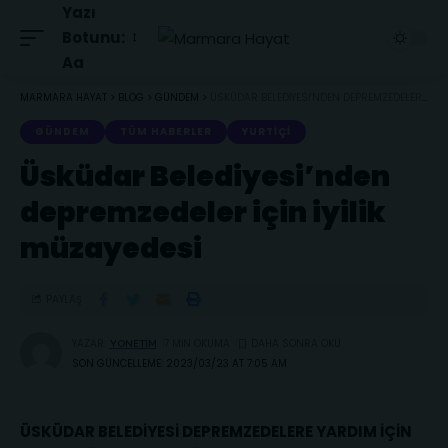
Yazı
Botunu:
Aa
MARMARA HAYAT
>
BLOG
>
GÜNDEM
>
ÜSKÜDAR BELEDIYESI’NDEN DEPREMZEDELER IÇIN IYILIK MÜZAYEDESI
GÜNDEM
TÜM HABERLER
YURTIÇI
Üsküdar Belediyesi’nden
depremzedeler için iyilik
müzayedesi
PAYLAŞ
YAZAR:
7 MIN OKUMA
YONETIM
SON GÜNCELLEME: 2023/03/23 AT 7:05 AM
ÜSKÜDAR BELEDİYESİ DEPREMZEDELERE YARDIM İÇİN