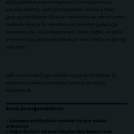
sürdürebilirsek ben inanıyorum ki o insanlarımızın
yaraları sarılmış, normal hayatlarına dönmüş hale
gelmiş olacaklardır. Elbette devletimiz ve yardım eden
herkesle birlikte bu sıkıntıların üstesinden geleceğiz.
Depremzede vatandaşlarımızın daha sağlıklı ve daha
emniyetli koşullarda yaşamalarını hep birlikte sağlamış
olacağız.”
İyilik müzayedesi gecesinde toplanan 15 milyon TL,
depremzedelere konteyner kurmak amacıyla
kullanılacak.
Bunu da beğenebilirsin
Karamürsel Plaj Yolu Caddesi’ne özel asfalt
dokunuşu
Süper Enduro’da start Başkan Büyükakın’dan