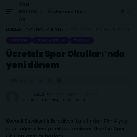
Yazı
Botunu:
Aa
MARMARA HAYAT
>
BLOG
>
GÜNDEM
>
ÜCRETSIZ SPOR OKULLARI’NDA YENI DÖNEM
GÜNDEM
TÜM HABERLER
YURTIÇI
Ücretsiz Spor Okulları’nda
yeni dönem
PAYLAŞ
YAZAR:
4 MIN OKUMA
ADMIN
SON GÜNCELLEME: 2021/10/07 AT 5:47 PM
Kocaeli Büyükşehir Belediyesi tarafından 06-14 yaş
arası öğrencilere yönelik düzenlenen Ücretsiz Spor
Okulları kayıtlar başladı