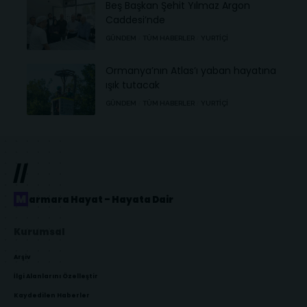
Beş Başkan Şehit Yılmaz Argon
Caddesi’nde
GÜNDEM
TÜM HABERLER
YURTIÇI
Ormanya’nın Atlas’ı yaban hayatına
ışık tutacak
GÜNDEM
TÜM HABERLER
YURTIÇI
//
Marmara Hayat – Hayata Dair
Kurumsal
Arşiv
İlgi Alanlarını Özelleştir
Kaydedilen Haberler