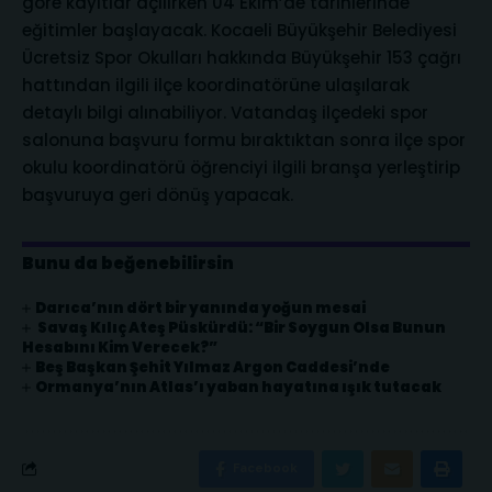
göre kayıtlar açılırken 04 Ekim’de tarihlerinde
eğitimler başlayacak. Kocaeli Büyükşehir Belediyesi
Ücretsiz Spor Okulları hakkında Büyükşehir 153 çağrı
hattından ilgili ilçe koordinatörüne ulaşılarak
detaylı bilgi alınabiliyor. Vatandaş ilçedeki spor
salonuna başvuru formu bıraktıktan sonra ilçe spor
okulu koordinatörü öğrenciyi ilgili branşa yerleştirip
başvuruya geri dönüş yapacak.
Bunu da beğenebilirsin
Darıca’nın dört bir yanında yoğun mesai
Savaş Kılıç Ateş Püskürdü: “Bir Soygun Olsa Bunun
Hesabını Kim Verecek?”
Beş Başkan Şehit Yılmaz Argon Caddesi’nde
Ormanya’nın Atlas’ı yaban hayatına ışık tutacak
Facebook