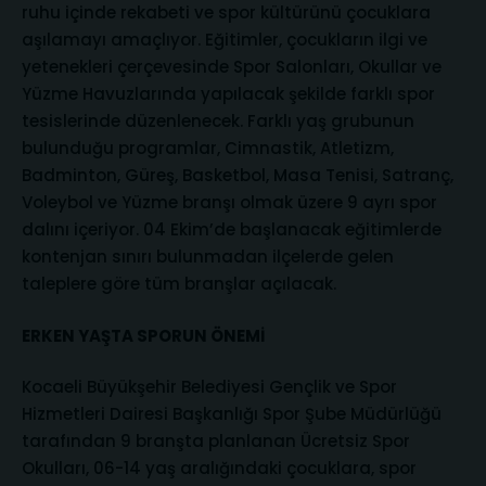
ruhu içinde rekabeti ve spor kültürünü çocuklara
aşılamayı amaçlıyor. Eğitimler, çocukların ilgi ve
yetenekleri çerçevesinde Spor Salonları, Okullar ve
Yüzme Havuzlarında yapılacak şekilde farklı spor
tesislerinde düzenlenecek. Farklı yaş grubunun
bulunduğu programlar, Cimnastik, Atletizm,
Badminton, Güreş, Basketbol, Masa Tenisi, Satranç,
Voleybol ve Yüzme branşı olmak üzere 9 ayrı spor
dalını içeriyor. 04 Ekim’de başlanacak eğitimlerde
kontenjan sınırı bulunmadan ilçelerde gelen
taleplere göre tüm branşlar açılacak.
ERKEN YAŞTA SPORUN ÖNEMİ
Kocaeli Büyükşehir Belediyesi Gençlik ve Spor
Hizmetleri Dairesi Başkanlığı Spor Şube Müdürlüğü
tarafından 9 branşta planlanan Ücretsiz Spor
Okulları, 06-14 yaş aralığındaki çocuklara, spor