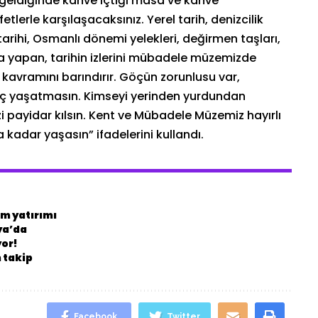
a geldiğinde kahve içtiği masa ve kahve
fetlerle karşılaşacaksınız. Yerel tarih, denizcilik
ü tarihi, Osmanlı dönemi yelekleri, değirmen taşları,
uzla yapan, tarihin izlerini mübadele müzemizde
kavramını barındırır. Göçün zorunlusu var,
göç yaşatmasın. Kimseyi yerinden yurdundan
i payidar kılsın. Kent ve Mübadele Müzemiz hayırlı
 kadar yaşasın” ifadelerini kullandı.
m yatırımı
ya’da
yor!
 takip
Facebook
Twitter