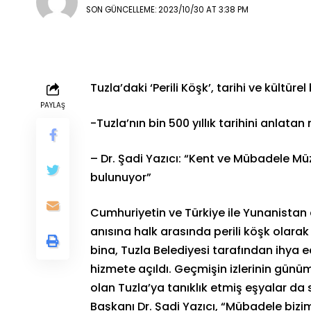
SON GÜNCELLEME: 2023/10/30 AT 3:38 PM
Tuzla’daki ‘Perili Köşk’, tarihi ve kültür
PAYLAŞ
-Tuzla’nın bin 500 yıllık tarihini anlata
– Dr. Şadi Yazıcı: “Kent ve Mübadele Müze
bulunuyor”
Cumhuriyetin ve Türkiye ile Yunanistan 
anısına halk arasında perili köşk olarak 
bina, Tuzla Belediyesi tarafından ihya 
hizmete açıldı. Geçmişin izlerinin günüm
olan Tuzla’ya tanıklık etmiş eşyalar da 
Başkanı Dr. Şadi Yazıcı, “Mübadele bizi