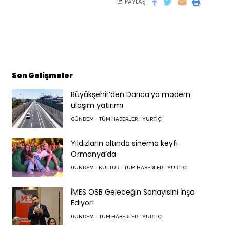
PAYLAŞ
Son Gelişmeler
Büyükşehir’den Darıca’ya modern
ulaşım yatırımı
GÜNDEM
TÜM HABERLER
YURTIÇI
Yıldızların altında sinema keyfi
Ormanya’da
GÜNDEM
KÜLTÜR
TÜM HABERLER
YURTIÇI
İMES OSB Geleceğin Sanayisini İnşa
Ediyor!
GÜNDEM
TÜM HABERLER
YURTIÇI