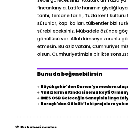
sebili göreceksiniz. Atatürk’ün Tuzla’y
fincanlarıyla, Latife hanımın giydiği kıya
tarihi, tersane tarihi, Tuzla kent kültür
sütunlar, kapı kolları, tülbentler bizi t
sürebileceksiniz. Mübadele özünde göç 
gönüllüsü var. Allah kimseye zorunlu 
etmesin. Bu aziz vatanı, Cumhuriyetimiz
olsun. Cumhuriyetimizle birlikte sonsuza
Bunu da beğenebilirsin
Büyükşehir’den Darıca’ya modern ulaşı
Yıldızların altında sinema keyfi Orman
İMES OSB Geleceğin Sanayisini İnşa Edi
Baraçlı’dan Gölcük’teki projelere yakın
Bu haberi paylaş