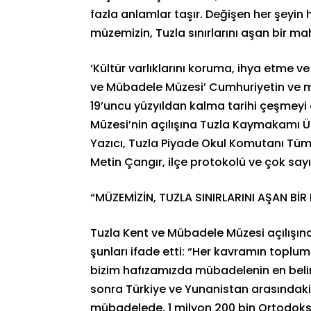
fazla anlamlar taşır. Değişen her şeyin 
müzemizin, Tuzla sınırlarını aşan bir ma
‘Kültür varlıklarını koruma, ihya etme 
ve Mübadele Müzesi’ Cumhuriyetin ve mü
19’uncu yüzyıldan kalma tarihi çeşmeyi
Müzesi’nin açılışına Tuzla Kaymakamı Ü
Yazıcı, Tuzla Piyade Okul Komutanı Tümg
Metin Çangır, ilçe protokolü ve çok sayı
“MÜZEMİZİN, TUZLA SINIRLARINI AŞAN Bİ
Tuzla Kent ve Mübadele Müzesi açılışınd
şunları ifade etti: “Her kavramın toplu
bizim hafızamızda mübadelenin en beli
sonra Türkiye ve Yunanistan arasındaki
mübadelede, 1 milyon 200 bin Ortodoks