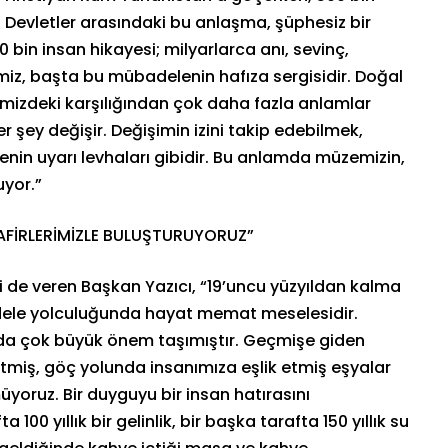
 Devletler arasındaki bu anlaşma, şüphesiz bir
 bin insan hikayesi; milyarlarca anı, sevinç,
iz, başta bu mübadelenin hafıza sergisidir. Doğal
mizdeki karşılığından çok daha fazla anlamlar
er şey değişir. Değişimin izini takip edebilmek,
in uyarı levhaları gibidir. Bu anlamda müzemizin,
uyor.”
SAFİRLERİMİZLE BULUŞTURUYORUZ”
 de veren Başkan Yazıcı, “19’uncu yüzyıldan kalma
adele yolculuğunda hayat memat meselesidir.
da çok büyük önem taşımıştır. Geçmişe giden
 etmiş, göç yolunda insanımıza eşlik etmiş eşyalar
yoruz. Bir duyguyu bir insan hatırasını
 100 yıllık bir gelinlik, bir başka tarafta 150 yıllık su