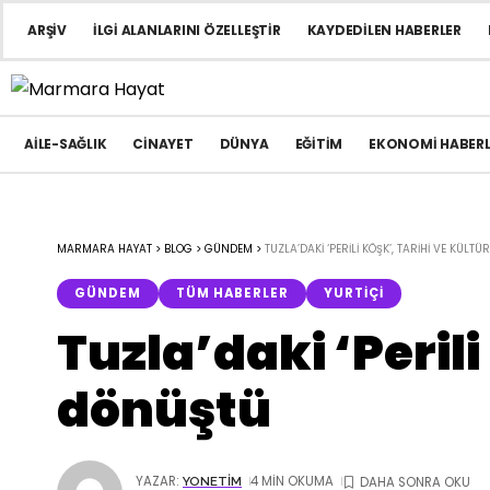
ARŞIV
İLGI ALANLARINI ÖZELLEŞTIR
KAYDEDILEN HABERLER
AILE-SAĞLIK
CINAYET
DÜNYA
EĞITIM
EKONOMI HABERL
MARMARA HAYAT
>
BLOG
>
GÜNDEM
>
TUZLA’DAKI ‘PERILI KÖŞK’, TARIHI VE KÜLT
GÜNDEM
TÜM HABERLER
YURTIÇI
Tuzla’daki ‘Perili
dönüştü
YAZAR:
4 MIN OKUMA
YONETIM