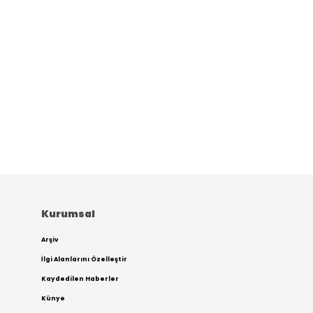
Kurumsal
Arşiv
İlgi Alanlarını Özelleştir
Kaydedilen Haberler
Künye