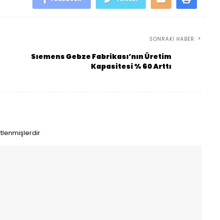
SONRAKI HABER
Sıemens Gebze Fabrikası’nın Üretim
Kapasitesi % 60 Arttı
etlenmişlerdir