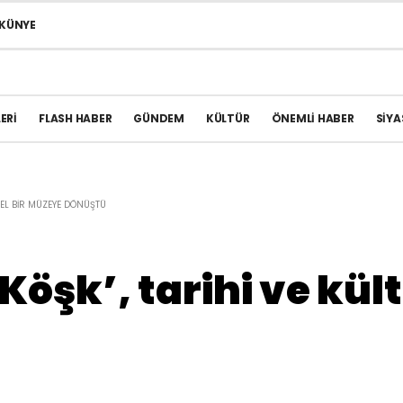
KÜNYE
ERI
FLASH HABER
GÜNDEM
KÜLTÜR
ÖNEMLI HABER
SIYA
ÜREL BIR MÜZEYE DÖNÜŞTÜ
 Köşk’, tarihi ve kü