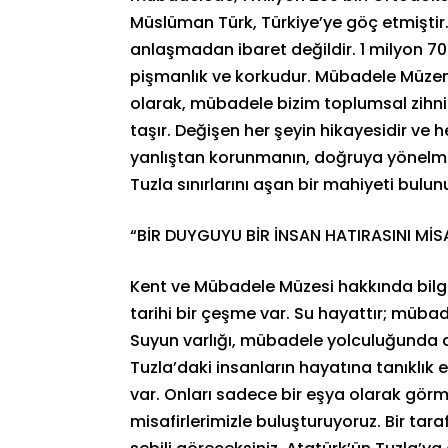
Müslüman Türk, Türkiye’ye göç etmiştir.
anlaşmadan ibaret değildir. 1 milyon 700
pişmanlık ve korkudur. Mübadele Müzem
olarak, mübadele bizim toplumsal zihni
taşır. Değişen her şeyin hikayesidir ve h
yanlıştan korunmanın, doğruya yönelmen
Tuzla sınırlarını aşan bir mahiyeti bulun
“BİR DUYGUYU BİR İNSAN HATIRASINI Mİ
Kent ve Mübadele Müzesi hakkında bilgi
tarihi bir çeşme var. Su hayattır; müb
Suyun varlığı, mübadele yolculuğunda 
Tuzla’daki insanların hayatına tanıklık
var. Onları sadece bir eşya olarak görmü
misafirlerimizle buluşturuyoruz. Bir tarafta