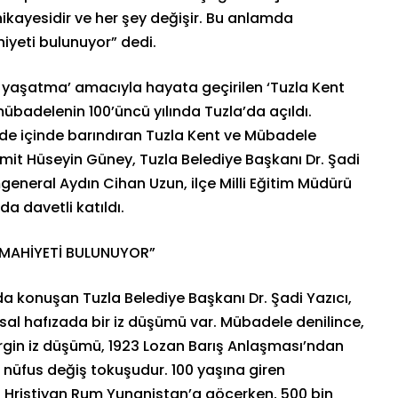
hikayesidir ve her şey değişir. Bu anlamda
hiyeti bulunuyor” dedi.
ve yaşatma’ amacıyla hayata geçirilen ‘Tuzla Kent
badelenin 100’üncü yılında Tuzla’da açıldı.
 de içinde barındıran Tuzla Kent ve Mübadele
mit Hüseyin Güney, Tuzla Belediye Başkanı Dr. Şadi
eneral Aydın Cihan Uzun, ilçe Milli Eğitim Müdürü
da davetli katıldı.
R MAHİYETİ BULUNUYOR”
a konuşan Tuzla Belediye Başkanı Dr. Şadi Yazıcı,
msal hafızada bir iz düşümü var. Mübadele denilince,
rgin iz düşümü, 1923 Lozan Barış Anlaşması’ndan
 nüfus değiş tokuşudur. 100 yaşına giren
 Hristiyan Rum Yunanistan’a göçerken, 500 bin