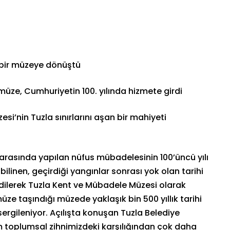
el bir müzeye dönüştü
n müze, Cumhuriyetin 100. yılında hizmete girdi
si’nin Tuzla sınırlarını aşan bir mahiyeti
arasında yapılan nüfus mübadelesinin 100’üncü yılı
bilinen, geçirdiği yangınlar sonrası yok olan tarihi
edilerek Tuzla Kent ve Mübadele Müzesi olarak
üze taşındığı müzede yaklaşık bin 500 yıllık tarihi
sergileniyor. Açılışta konuşan Tuzla Belediye
m toplumsal zihnimizdeki karşılığından çok daha