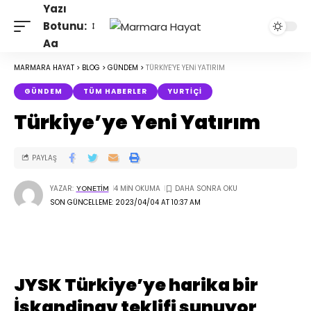
Yazı
Botunu:
Aa
MARMARA HAYAT
>
BLOG
>
GÜNDEM
>
TÜRKIYE’YE YENI YATIRIM
GÜNDEM
TÜM HABERLER
YURTIÇI
Türkiye’ye Yeni Yatırım
PAYLAŞ
YAZAR:
4 MIN OKUMA
YONETIM
SON GÜNCELLEME: 2023/04/04 AT 10:37 AM
JYSK Türkiye’ye harika bir
İskandinav teklifi sunuyor