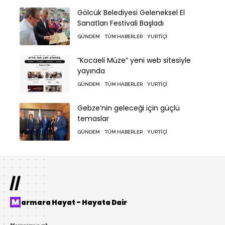
Gölcük Belediyesi Geleneksel El
Sanatları Festivali Başladı
GÜNDEM
TÜM HABERLER
YURTIÇI
“Kocaeli Müze” yeni web sitesiyle
yayında
GÜNDEM
TÜM HABERLER
YURTIÇI
Gebze’nin geleceği için güçlü
temaslar
GÜNDEM
TÜM HABERLER
YURTIÇI
//
Marmara Hayat – Hayata Dair