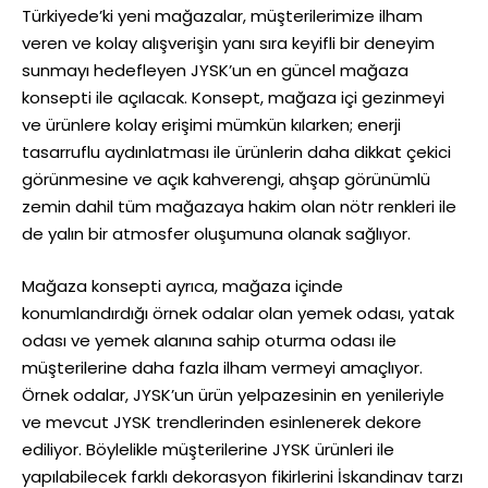
Türkiyede’ki yeni mağazalar, müşterilerimize ilham
veren ve kolay alışverişin yanı sıra keyifli bir deneyim
sunmayı hedefleyen JYSK’un en güncel mağaza
konsepti ile açılacak. Konsept, mağaza içi gezinmeyi
ve ürünlere kolay erişimi mümkün kılarken; enerji
tasarruflu aydınlatması ile ürünlerin daha dikkat çekici
görünmesine ve açık kahverengi, ahşap görünümlü
zemin dahil tüm mağazaya hakim olan nötr renkleri ile
de yalın bir atmosfer oluşumuna olanak sağlıyor.
Mağaza konsepti ayrıca, mağaza içinde
konumlandırdığı örnek odalar olan yemek odası, yatak
odası ve yemek alanına sahip oturma odası ile
müşterilerine daha fazla ilham vermeyi amaçlıyor.
Örnek odalar, JYSK’un ürün yelpazesinin en yenileriyle
ve mevcut JYSK trendlerinden esinlenerek dekore
ediliyor. Böylelikle müşterilerine JYSK ürünleri ile
yapılabilecek farklı dekorasyon fikirlerini İskandinav tarzı