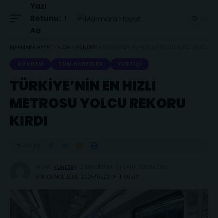
Yazı
Botunu:
Aa
MARMARA HAYAT
>
BLOG
>
GÜNDEM
>
TÜRKİYE’NİN EN HIZLI METROSU YOLCU REKORU KIRDI
GÜNDEM
TÜM HABERLER
YURTIÇI
TÜRKİYE’NİN EN HIZLI
METROSU YOLCU REKORU
KIRDI
PAYLAŞ
YAZAR:
2 MIN OKUMA
YONETIM
SON GÜNCELLEME: 2025/02/21 AT 11:06 AM