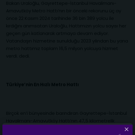
Bakan Uraloğlu, Gayrettepe-İstanbul Havalimanı-
Arnavutköy Metro Hattı’nın bir önceki rekorunu üç ay
önce 22 Kasım 2024 tarihinde 36 bin 389 yolcu ile
kırdığını anımsatan Uraloğlu, Hattımızın yolcu sayısı her
geçen gün katlanarak artmaya devam ediyor.
Vatandaşın hizmetine sunulduğu 2023 yılından bu yana
metro hattımız toplam 16,5 milyon yolcuya hizmet
verdi. dedi.
Türkiye’nin En Hızlı Metro Hattı
Birçok en’i bünyesinde barındıran Gayrettepe-İstanbul
Havalimanı-Arnavutköy Hattı’nın 47,5 kilometrelik
uzunluğuyla İstanbul’un en uzun metro hatlarından biri