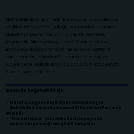
Hattı, Halkalı’ya uzatmak üzere çalışmalara devam
ettiklerini kaydeden Uraloğlu, Arnavutköy Hastane-
Halkalı hat kesiminde İbni Haldun Üniversitesi,
Kayaşehir, Olimpiyatköy, Halkalı Stadı ve Halkalı
istasyonlarında çalışmalarımız sürüyor. Hattımız
tamamen açıldığında 69 kilometreden oluşan
Gayrettepe-Halkalı arasında toplam 15 istasyonda
hizmet vereceğiz. dedi.
Bunu da beğenebilirsin
Macera, doğa ve keşif aynı rotada buluştu
Gölcük Belediyesi Geleneksel El Sanatları Festivali
Başladı
“Kocaeli Müze” yeni web sitesiyle yayında
Gebze’nin geleceği için güçlü temaslar