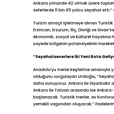
Ankara yönünde 42 olmak üzere toplam 
seferlerde 11 bin 611 yolcu seyahat etti.”
Turizm amaçlı işletmeye alınan Turistik
Erzincan, Erzurum, İliç, Divriği ve Siva
ekonomik, sosyal ve kültürel hayatına ha
sayede bölgenin potansiyelinin harekete
“Seyahatseverlere İki Yeni Rota Geliy
Anadolu’yu trenle keşfetme amacıyla yo
olduğunu vurgulayan Uraloğlu, “Seyaha
daha sunuyoruz. Ankara ile Diyarbakır 
Ankara ile Tatvan arasında ise Ankara-
başlanacak. Turistik trenler, ev konfor
yemekli vagondan oluşacak.” ifadelerini