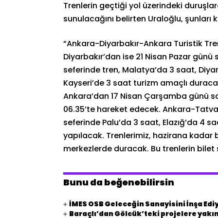
Trenlerin geçtiği yol üzerindeki duruşla
sunulacağını belirten Uraloğlu, şunları k
“Ankara-Diyarbakır-Ankara Turistik Tre
Diyarbakır’dan ise 21 Nisan Pazar günü
seferinde tren, Malatya’da 3 saat, Diya
Kayseri’de 3 saat turizm amaçlı duraca
Ankara’dan 17 Nisan Çarşamba günü saa
06.35’te hareket edecek. Ankara-Tatva
seferinde Palu’da 3 saat, Elazığ’da 4 sa
yapılacak. Trenlerimiz, hazirana kadar bel
merkezlerde duracak. Bu trenlerin bilet s
Bunu da beğenebilirsin
İMES OSB Geleceğin Sanayisini İnşa Edi
Baraçlı’dan Gölcük’teki projelere yakın