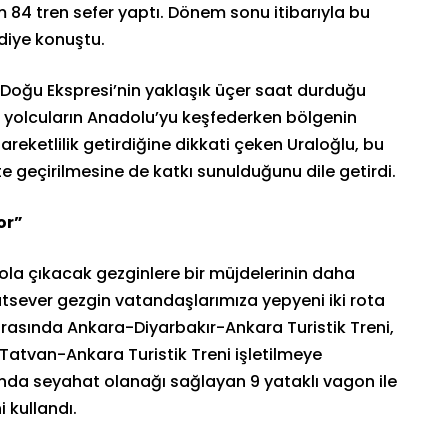
84 tren sefer yaptı. Dönem sonu itibarıyla bu
 diye konuştu.
 Doğu Ekspresi’nin yaklaşık üçer saat durduğu
s’ta yolcuların Anadolu’yu keşfederken bölgenin
reketlilik getirdiğine dikkati çeken Uraloğlu, bu
 geçirilmesine de katkı sunulduğunu dile getirdi.
or”
la çıkacak gezginlere bir müjdelerinin daha
tsever gezgin vatandaşlarımıza yepyeni iki rota
arasında Ankara-Diyarbakır-Ankara Turistik Treni,
Tatvan-Ankara Turistik Treni işletilmeye
unda seyahat olanağı sağlayan 9 yataklı vagon ile
 kullandı.