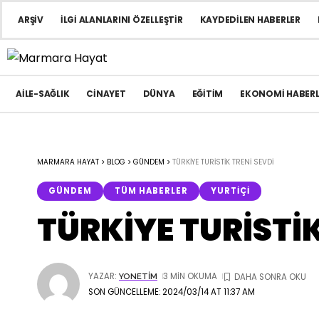
ARŞIV
İLGI ALANLARINI ÖZELLEŞTIR
KAYDEDILEN HABERLER
AILE-SAĞLIK
CINAYET
DÜNYA
EĞITIM
EKONOMI HABERL
MARMARA HAYAT
>
BLOG
>
GÜNDEM
>
TÜRKİYE TURİSTİK TRENİ SEVDİ
GÜNDEM
TÜM HABERLER
YURTIÇI
TÜRKİYE TURİSTİK
YAZAR:
3 MIN OKUMA
YONETIM
SON GÜNCELLEME: 2024/03/14 AT 11:37 AM