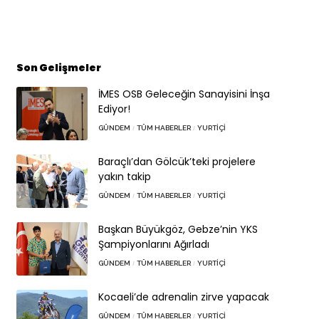
Son Gelişmeler
İMES OSB Geleceğin Sanayisini İnşa
Ediyor!
GÜNDEM
TÜM HABERLER
YURTIÇI
Baraçlı’dan Gölcük’teki projelere
yakın takip
GÜNDEM
TÜM HABERLER
YURTIÇI
Başkan Büyükgöz, Gebze’nin YKS
Şampiyonlarını Ağırladı
GÜNDEM
TÜM HABERLER
YURTIÇI
Kocaeli’de adrenalin zirve yapacak
GÜNDEM
TÜM HABERLER
YURTIÇI