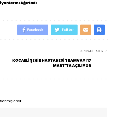
yonlarını Ağırladı
Facebook
Twitter
SONRAKI HABER
KOCAELİ ŞEHİR HASTANESİ TRAMVAYI 17
MART’TA AÇILIYOR
etlenmişlerdir