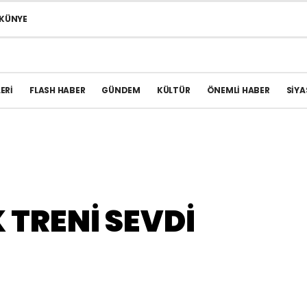
KÜNYE
ERI
FLASH HABER
GÜNDEM
KÜLTÜR
ÖNEMLI HABER
SIYA
 TRENİ SEVDİ