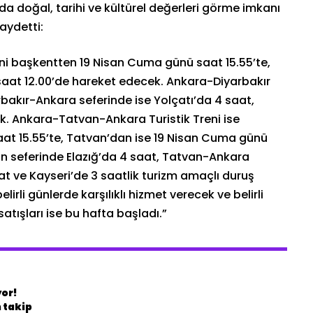
rda doğal, tarihi ve kültürel değerleri görme imkanı
aydetti:
ni başkentten 19 Nisan Cuma günü saat 15.55’te,
 saat 12.00’de hareket edecek. Ankara-Diyarbakır
rbakır-Ankara seferinde ise Yolçatı’da 4 saat,
k. Ankara-Tatvan-Ankara Turistik Treni ise
t 15.55’te, Tatvan’dan ise 19 Nisan Cuma günü
n seferinde Elazığ’da 4 saat, Tatvan-Ankara
at ve Kayseri’de 3 saatlik turizm amaçlı duruş
irli günlerde karşılıklı hizmet verecek ve belirli
atışları ise bu hafta başladı.”
yor!
 takip