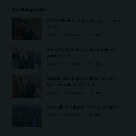
Son Gelişmeler
İMES OSB Geleceğin Sanayisini İnşa
Ediyor!
GÜNDEM
TÜM HABERLER
YURTIÇI
Baraçlı’dan Gölcük’teki projelere
yakın takip
GÜNDEM
TÜM HABERLER
YURTIÇI
Başkan Büyükgöz, Gebze’nin YKS
Şampiyonlarını Ağırladı
GÜNDEM
TÜM HABERLER
YURTIÇI
Kocaeli’de adrenalin zirve yapacak
GÜNDEM
TÜM HABERLER
YURTIÇI