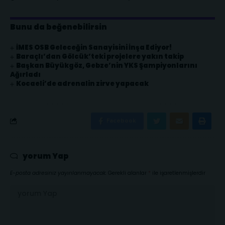
Bunu da beğenebilirsin
İMES OSB Geleceğin Sanayisini İnşa Ediyor!
Baraçlı’dan Gölcük’teki projelere yakın takip
Başkan Büyükgöz, Gebze’nin YKS Şampiyonlarını
Ağırladı
Kocaeli’de adrenalin zirve yapacak
Facebook
yorum Yap
E-posta adresiniz yayınlanmayacak.
Gerekli alanlar
*
ile işaretlenmişlerdir