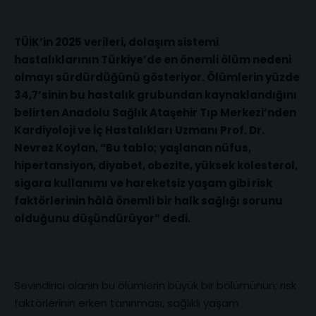
TÜİK’in 2025 verileri, dolaşım sistemi
hastalıklarının Türkiye’de en önemli ölüm nedeni
olmayı sürdürdüğünü gösteriyor. Ölümlerin yüzde
34,7’sinin bu hastalık grubundan kaynaklandığını
belirten Anadolu Sağlık Ataşehir Tıp Merkezi’nden
Kardiyoloji ve İç Hastalıkları Uzmanı Prof. Dr.
Nevrez Koylan, “Bu tablo; yaşlanan nüfus,
hipertansiyon, diyabet, obezite, yüksek kolesterol,
sigara kullanımı ve hareketsiz yaşam gibi risk
faktörlerinin hâlâ önemli bir halk sağlığı sorunu
olduğunu düşündürüyor” dedi.
Sevindirici olanın bu ölümlerin büyük bir bölümünün; risk
faktörlerinin erken tanınması, sağlıklı yaşam