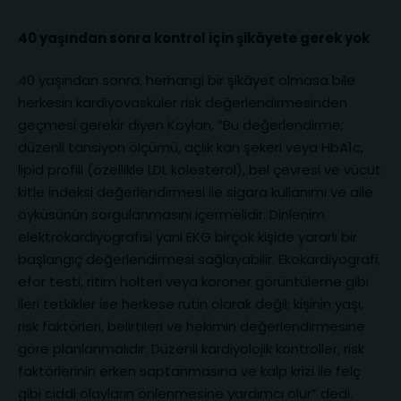
40 yaşından sonra kontrol için şikâyete gerek yok
40 yaşından sonra, herhangi bir şikâyet olmasa bile
herkesin kardiyovasküler risk değerlendirmesinden
geçmesi gerekir diyen Koylan, “Bu değerlendirme;
düzenli tansiyon ölçümü, açlık kan şekeri veya HbA1c,
lipid profili (özellikle LDL kolesterol), bel çevresi ve vücut
kitle indeksi değerlendirmesi ile sigara kullanımı ve aile
öyküsünün sorgulanmasını içermelidir. Dinlenim
elektrokardiyografisi yani EKG birçok kişide yararlı bir
başlangıç değerlendirmesi sağlayabilir. Ekokardiyografi,
efor testi, ritim holteri veya koroner görüntüleme gibi
ileri tetkikler ise herkese rutin olarak değil; kişinin yaşı,
risk faktörleri, belirtileri ve hekimin değerlendirmesine
göre planlanmalıdır. Düzenli kardiyolojik kontroller, risk
faktörlerinin erken saptanmasına ve kalp krizi ile felç
gibi ciddi olayların önlenmesine yardımcı olur” dedi.