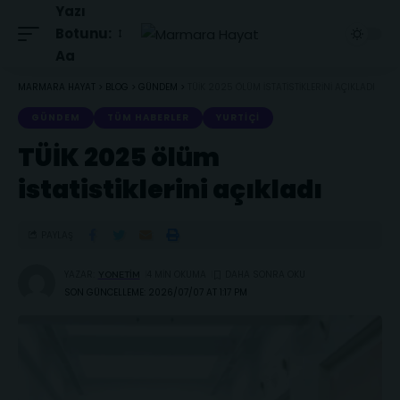
Yazı
Botunu:
Aa
MARMARA HAYAT
>
BLOG
>
GÜNDEM
>
TÜİK 2025 ÖLÜM ISTATISTIKLERINI AÇIKLADI
GÜNDEM
TÜM HABERLER
YURTIÇI
TÜİK 2025 ölüm
istatistiklerini açıkladı
PAYLAŞ
YAZAR:
4 MIN OKUMA
YONETIM
SON GÜNCELLEME: 2026/07/07 AT 1:17 PM