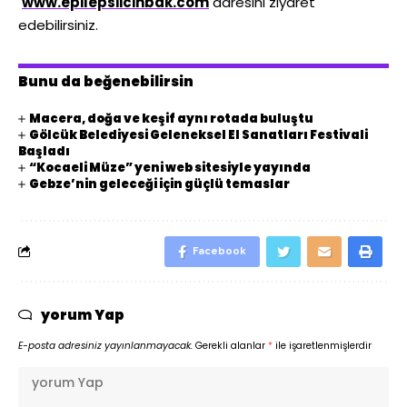
www.epilepsiicinbak.com
adresini ziyaret
edebilirsiniz.
Bunu da beğenebilirsin
Macera, doğa ve keşif aynı rotada buluştu
Gölcük Belediyesi Geleneksel El Sanatları Festivali
Başladı
“Kocaeli Müze” yeni web sitesiyle yayında
Gebze’nin geleceği için güçlü temaslar
Facebook
yorum Yap
E-posta adresiniz yayınlanmayacak.
Gerekli alanlar
*
ile işaretlenmişlerdir