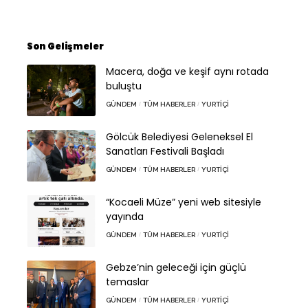
Son Gelişmeler
Macera, doğa ve keşif aynı rotada
buluştu
GÜNDEM
TÜM HABERLER
YURTIÇI
Gölcük Belediyesi Geleneksel El
Sanatları Festivali Başladı
GÜNDEM
TÜM HABERLER
YURTIÇI
“Kocaeli Müze” yeni web sitesiyle
yayında
GÜNDEM
TÜM HABERLER
YURTIÇI
Gebze’nin geleceği için güçlü
temaslar
GÜNDEM
TÜM HABERLER
YURTIÇI