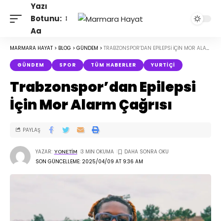
Yazı
Botunu:
Aa
MARMARA HAYAT
>
BLOG
>
GÜNDEM
>
TRABZONSPOR’DAN EPILEPSI İÇIN MOR ALARM ÇAĞRISI
GÜNDEM
SPOR
TÜM HABERLER
YURTIÇI
Trabzonspor’dan Epilepsi
İçin Mor Alarm Çağrısı
PAYLAŞ
YAZAR:
3 MIN OKUMA
YONETIM
SON GÜNCELLEME: 2025/04/09 AT 9:36 AM