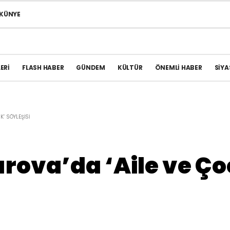
KÜNYE
ERI
FLASH HABER
GÜNDEM
KÜLTÜR
ÖNEMLI HABER
SIYA
’ SÖYLEŞISI
rova’da ‘Aile ve Ço