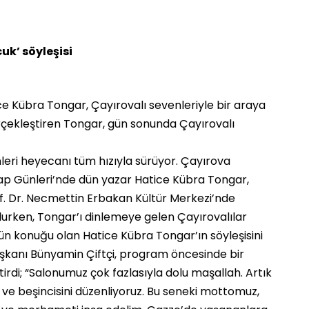
uk’ söyleşisi
ce Kübra Tongar, Çayırovalı sevenleriyle bir araya
gerçekleştiren Tongar, gün sonunda Çayırovalı
leri heyecanı tüm hızıyla sürüyor. Çayırova
itap Günleri’nde dün yazar Hatice Kübra Tongar,
rof. Dr. Necmettin Erbakan Kültür Merkezi’nde
lurken, Tongar’ı dinlemeye gelen Çayırovalılar
 gün konuğu olan Hatice Kübra Tongar’ın söyleşisini
şkanı Bünyamin Çiftçi, program öncesinde bir
tirdi; “Salonumuz çok fazlasıyla dolu maşallah. Artık
i ve beşincisini düzenliyoruz. Bu seneki mottomuz,