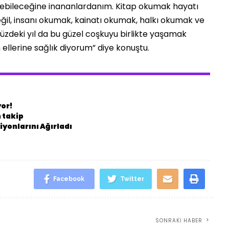
ilebileceğine inananlardanım. Kitap okumak hayatı
ğil, insanı okumak, kainatı okumak, halkı okumak ve
deki yıl da bu güzel coşkuyu birlikte yaşamak
 ellerine sağlık diyorum” diye konuştu.
yor!
 takip
yonlarını Ağırladı
Facebook
Twitter
SONRAKI HABER