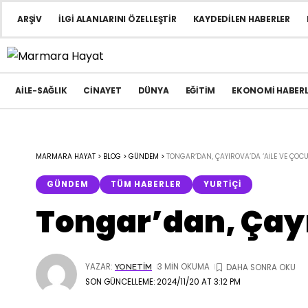
ARŞIV
İLGI ALANLARINI ÖZELLEŞTIR
KAYDEDILEN HABERLER
AILE-SAĞLIK
CINAYET
DÜNYA
EĞITIM
EKONOMI HABERL
MARMARA HAYAT
>
BLOG
>
GÜNDEM
>
TONGAR’DAN, ÇAYIROVA’DA ‘AILE VE ÇOCUK
GÜNDEM
TÜM HABERLER
YURTIÇI
Tongar’dan, Çayı
YAZAR:
3 MIN OKUMA
YONETIM
SON GÜNCELLEME: 2024/11/20 AT 3:12 PM