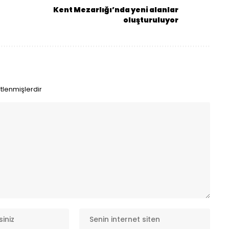
Kent Mezarlığı’nda yeni alanlar
oluşturuluyor
etlenmişlerdir