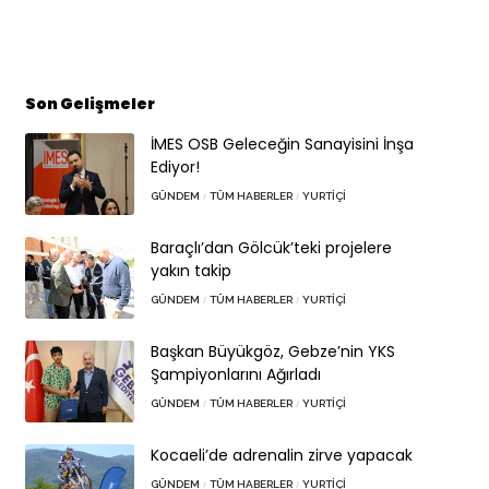
Son Gelişmeler
İMES OSB Geleceğin Sanayisini İnşa
Ediyor!
GÜNDEM
TÜM HABERLER
YURTIÇI
Baraçlı’dan Gölcük’teki projelere
yakın takip
GÜNDEM
TÜM HABERLER
YURTIÇI
Başkan Büyükgöz, Gebze’nin YKS
Şampiyonlarını Ağırladı
GÜNDEM
TÜM HABERLER
YURTIÇI
Kocaeli’de adrenalin zirve yapacak
GÜNDEM
TÜM HABERLER
YURTIÇI