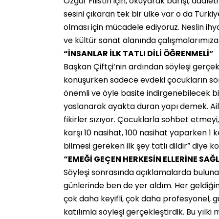
Özgür Filistin için, okuyarak barışı, ada
sesini çıkaran tek bir ülke var o da Türkiy
olması için mücadele ediyoruz. Neslin ihyas
ve kültür sanat alanında çalışmalarımı
“İNSANLAR İLK TATLI DİLİ ÖĞRENMELİ”
Başkan Çiftçi’nin ardından söyleşi gerçe
konuşurken sadece evdeki çocukların sor
önemli ve öyle basite indirgenebilecek bir 
yaslanarak ayakta duran yapı demek. Aile
fikirler sızıyor. Çocuklarla sohbet etme
karşı 10 nasihat, 100 nasihat yaparken 1 k
bilmesi gereken ilk şey tatlı dildir” diye k
“EMEĞİ GEÇEN HERKESİN ELLERİNE SAĞL
Söyleşi sonrasında açıklamalarda buluna
günlerinde ben de yer aldım. Her geldiği
çok daha keyifli, çok daha profesyonel, gü
katılımla söyleşi gerçekleştirdik. Bu yıl