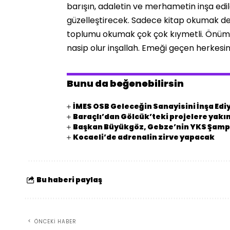
barışın, adaletin ve merhametin inşa ed
güzelleştirecek. Sadece kitap okumak de
toplumu okumak çok çok kıymetli. Önümüz
nasip olur inşallah. Emeği geçen herkesin
Bunu da beğenebilirsin
İMES OSB Geleceğin Sanayisini İnşa Edi
Baraçlı’dan Gölcük’teki projelere yakın
Başkan Büyükgöz, Gebze’nin YKS Şampi
Kocaeli’de adrenalin zirve yapacak
Bu haberi paylaş
ÖNCEKI HABER