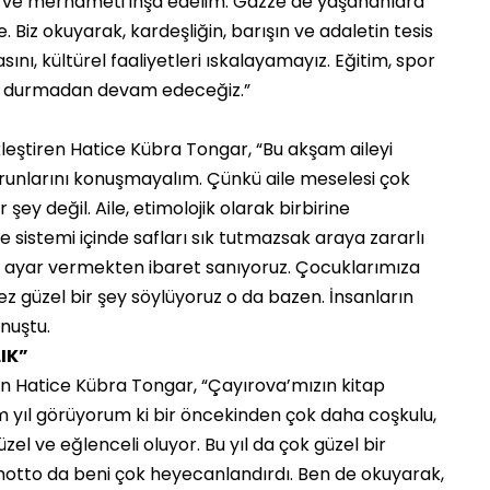
leti ve merhameti inşa edelim. Gazze’de yaşananlara
e. Biz okuyarak, kardeşliğin, barışın ve adaletin tesis
ını, kültürel faaliyetleri ıskalayamayız. Eğitim, spor
za durmadan devam edeceğiz.”
kleştiren Hatice Kübra Tongar, “Bu akşam aileyi
unlarını konuşmayalım. Çünkü aile meselesi çok
şey değil. Aile, etimolojik olarak birbirine
 sistemi içinde safları sık tutmazsak araya zararlı
yi, ayar vermekten ibaret sanıyoruz. Çocuklarımıza
ez güzel bir şey söylüyoruz o da bazen. İnsanların
onuştu.
IK”
n Hatice Kübra Tongar, “Çayırova’mızın kitap
m yıl görüyorum ki bir öncekinden çok daha coşkulu,
zel ve eğlenceli oluyor. Bu yıl da çok güzel bir
ki motto da beni çok heyecanlandırdı. Ben de okuyarak,