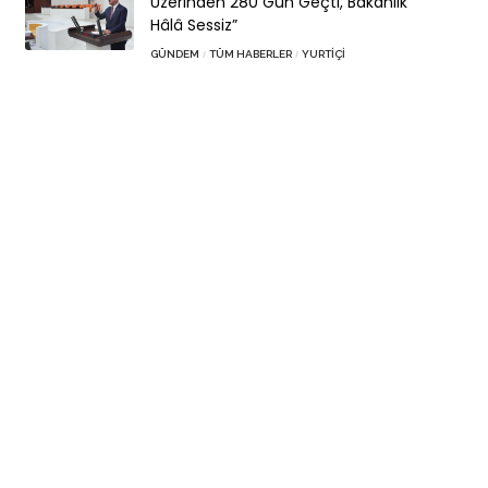
Üzerinden 280 Gün Geçti, Bakanlık
Hâlâ Sessiz”
GÜNDEM
TÜM HABERLER
YURTIÇI