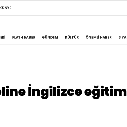
KÜNYE
ERI
FLASH HABER
GÜNDEM
KÜLTÜR
ÖNEMLI HABER
SIYA
ine İngilizce eğitim