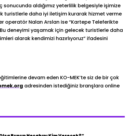
sonucunda aldığımız yeterlilik belgesiyle işimize
 turistlerle daha iyi iletişim kurarak hizmet verme
r operatör Nalan Arslan ise “Kartepe Teleferikte
 Bu deneyimi yaşamak için gelecek turistlerle daha
imleri alarak kendimizi hazırlıyoruz” ifadesini
eğitimlerine devam eden KO-MEK’te siz de bir çok
omek.org
adresinden istediğiniz branşlara online
n Olsa Bunun Hesabını Kim Verecek?”