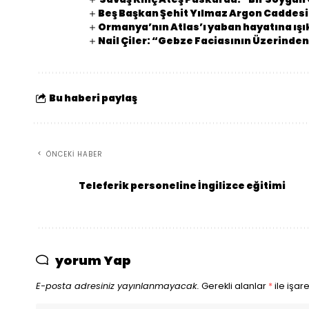
Beş Başkan Şehit Yılmaz Argon Caddes
Ormanya’nın Atlas’ı yaban hayatına ışı
Nail Çiler: “Gebze Faciasının Üzerinden
Bu haberi paylaş
ÖNCEKI HABER
Teleferik personeline İngilizce eğitimi
yorum Yap
E-posta adresiniz yayınlanmayacak.
Gerekli alanlar
*
ile işar