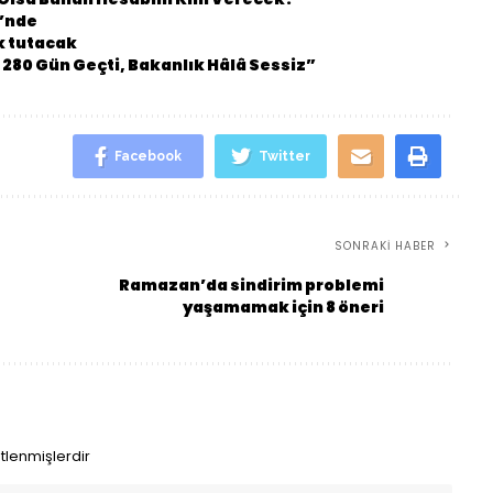
i’nde
k tutacak
 280 Gün Geçti, Bakanlık Hâlâ Sessiz”
Facebook
Twitter
SONRAKI HABER
Ramazan’da sindirim problemi
yaşamamak için 8 öneri
etlenmişlerdir