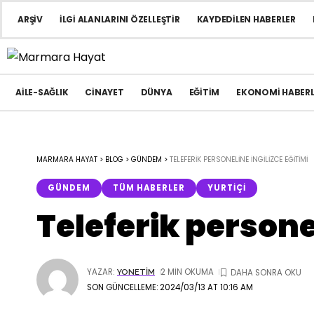
ARŞIV
İLGI ALANLARINI ÖZELLEŞTIR
KAYDEDILEN HABERLER
AILE-SAĞLIK
CINAYET
DÜNYA
EĞITIM
EKONOMI HABERL
MARMARA HAYAT
>
BLOG
>
GÜNDEM
>
TELEFERIK PERSONELINE İNGILIZCE EĞITIMI
GÜNDEM
TÜM HABERLER
YURTIÇI
Teleferik personel
YAZAR:
2 MIN OKUMA
YONETIM
SON GÜNCELLEME: 2024/03/13 AT 10:16 AM