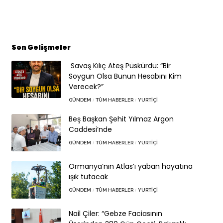
Son Gelişmeler
Savaş Kılıç Ateş Püskürdü: “Bir
Soygun Olsa Bunun Hesabını Kim
Verecek?”
GÜNDEM
TÜM HABERLER
YURTIÇI
Beş Başkan Şehit Yılmaz Argon
Caddesi’nde
GÜNDEM
TÜM HABERLER
YURTIÇI
Ormanya’nın Atlas’ı yaban hayatına
ışık tutacak
GÜNDEM
TÜM HABERLER
YURTIÇI
Nail Çiler: “Gebze Faciasının