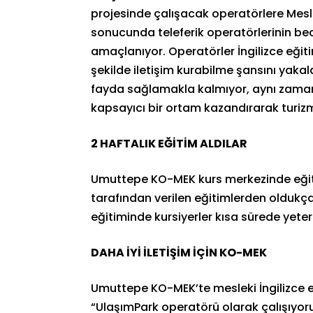
projesinde çalışacak operatörlere Meslek
sonucunda teleferik operatörlerinin beceri
amaçlanıyor. Operatörler İngilizce eğitimi
şekilde iletişim kurabilme şansını yak
fayda sağlamakla kalmıyor, aynı zamand
kapsayıcı bir ortam kazandırarak turiz
2 HAFTALIK EĞİTİM ALDILAR
Umuttepe KO-MEK kurs merkezinde eğit
tarafından verilen eğitimlerden oldukça
eğitiminde kursiyerler kısa sürede yeter
DAHA İYİ İLETİŞİM İÇİN KO-MEK
Umuttepe KO-MEK’te mesleki İngilizce
“UlaşımPark operatörü olarak çalışıyorum.