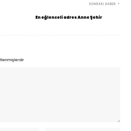
SONRAKI HABER
En eğlenceli adres Anne Şehir
etlenmişlerdir