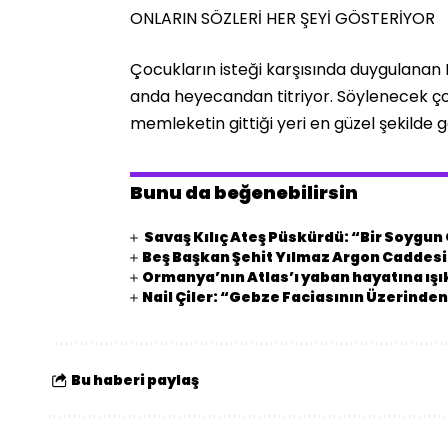
ONLARIN SÖZLERİ HER ŞEYİ GÖSTERİYOR
Çocukların isteği karşısında duygulanan B
anda heyecandan titriyor. Söylenecek çok 
memleketin gittiği yeri en güzel şekilde g
Bunu da beğenebilirsin
Savaş Kılıç Ateş Püskürdü: “Bir Soygu
Beş Başkan Şehit Yılmaz Argon Caddes
Ormanya’nın Atlas’ı yaban hayatına ışı
Nail Çiler: “Gebze Faciasının Üzerinden
Bu haberi paylaş