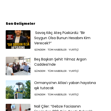
Son Gelişmeler
Savaş Kılıç Ateş Püskürdü: “Bir
Soygun Olsa Bunun Hesabını Kim
Verecek?”
GÜNDEM
TÜM HABERLER
YURTIÇI
Beş Başkan Şehit Yılmaz Argon
Caddesi’nde
GÜNDEM
TÜM HABERLER
YURTIÇI
Ormanya’nın Atlas’ı yaban hayatına
ışık tutacak
GÜNDEM
TÜM HABERLER
YURTIÇI
Nail Çiler: “Gebze Faciasının