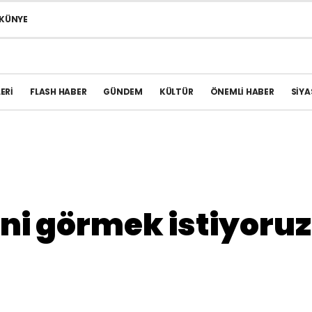
KÜNYE
ERI
FLASH HABER
GÜNDEM
KÜLTÜR
ÖNEMLI HABER
SIYA
ni görmek istiyoru