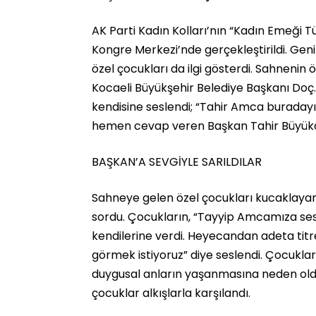
AK Parti Kadın Kolları’nın “Kadın Emeği Tü
Kongre Merkezi’nde gerçekleştirildi. Geniş
özel çocukları da ilgi gösterdi. Sahneni
Kocaeli Büyükşehir Belediye Başkanı Doç.
kendisine seslendi; “Tahir Amca buradayız
hemen cevap veren Başkan Tahir Büyükak
BAŞKAN’A SEVGİYLE SARILDILAR
Sahneye gelen özel çocukları kucaklayan 
sordu. Çocukların, “Tayyip Amcamıza ses
kendilerine verdi. Heyecandan adeta titr
görmek istiyoruz” diye seslendi. Çocukl
duygusal anların yaşanmasına neden oldu.
çocuklar alkışlarla karşılandı.