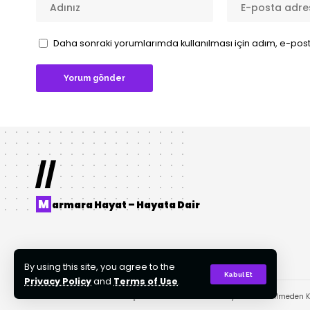
Daha sonraki yorumlarımda kullanılması için adım, e-post
//
M
armara Hayat – Hayata Dair
By using this site, you agree to the
Kabul Et
Privacy Policy
and
Terms of Use
.
© 2022 Tasarım: AKTOR Bilişim. Tüm Hakları Gizlidir. Kaynak Gösterilmeden