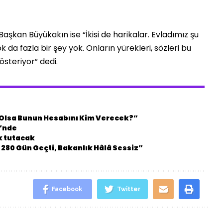
aşkan Büyükakın ise “İkisi de harikalar. Evladımız şu
da fazla bir şey yok. Onların yürekleri, sözleri bu
österiyor” dedi.
n Olsa Bunun Hesabını Kim Verecek?”
i’nde
k tutacak
 280 Gün Geçti, Bakanlık Hâlâ Sessiz”
Facebook
Twitter