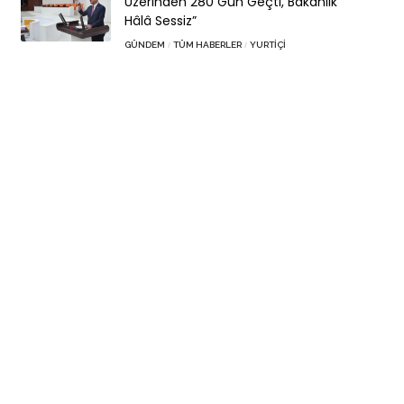
Üzerinden 280 Gün Geçti, Bakanlık
Hâlâ Sessiz”
GÜNDEM
TÜM HABERLER
YURTIÇI