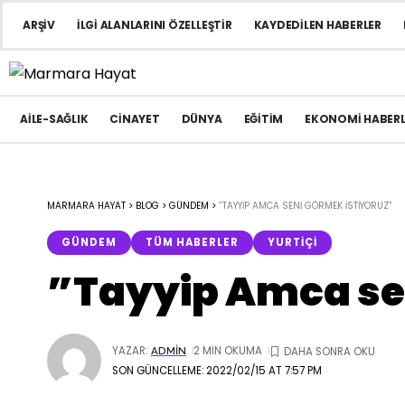
ARŞIV
İLGI ALANLARINI ÖZELLEŞTIR
KAYDEDILEN HABERLER
AILE-SAĞLIK
CINAYET
DÜNYA
EĞITIM
EKONOMI HABERL
MARMARA HAYAT
>
BLOG
>
GÜNDEM
>
”TAYYIP AMCA SENI GÖRMEK ISTIYORUZ”
GÜNDEM
TÜM HABERLER
YURTIÇI
”Tayyip Amca se
YAZAR:
2 MIN OKUMA
ADMIN
SON GÜNCELLEME: 2022/02/15 AT 7:57 PM