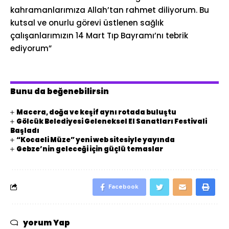
kahramanlarımıza Allah’tan rahmet diliyorum. Bu
kutsal ve onurlu görevi üstlenen sağlık
çalışanlarımızın 14 Mart Tıp Bayramı’nı tebrik
ediyorum”
Bunu da beğenebilirsin
Macera, doğa ve keşif aynı rotada buluştu
Gölcük Belediyesi Geleneksel El Sanatları Festivali
Başladı
“Kocaeli Müze” yeni web sitesiyle yayında
Gebze’nin geleceği için güçlü temaslar
Facebook
yorum Yap