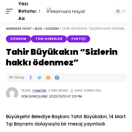
Yazı
Botunu:
Aa
MARMARA HAYAT
>
BLOG
>
GÜNDEM
>
TAHIR BÜYÜKAKIN “SIZLERIN HAKKI ÖDENMEZ”
GÜNDEM
TÜM HABERLER
YURTIÇI
Tahir Büyükakın “Sizlerin
hakkı ödenmez”
PAYLAŞ
YAZAR:
2 MIN OKUMA
YONETIM
SON GÜNCELLEME: 2023/03/13 AT 3:31 PM
Büyükşehir Belediye Başkanı Tahir Büyükakın, 14 Mart
Tıp Bayramı dolayısıyla bir mesaj yayınladı