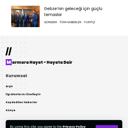
Gebze’nin geleceği için güçlü
temaslar
GÜNDEM
TÜM HABERLER
YURTIÇI
//
Marmara Hayat – Hayata Dair
Kurumsal
Arşiv
İlgi Alanlarını Özelleştir
Kaydedilen Haberler
Künye
By using this site, you agree to the
Privacy Policy