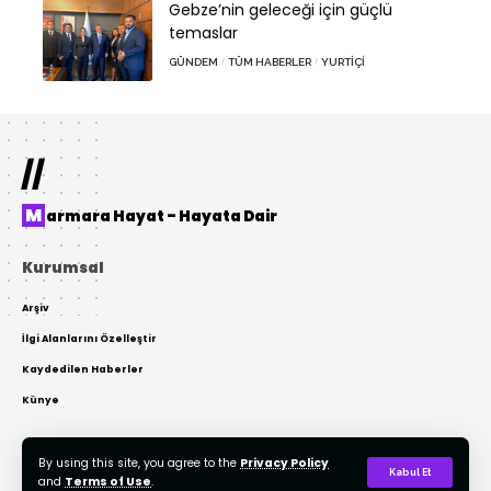
Gebze’nin geleceği için güçlü
temaslar
GÜNDEM
TÜM HABERLER
YURTIÇI
//
Marmara Hayat – Hayata Dair
Kurumsal
Arşiv
İlgi Alanlarını Özelleştir
Kaydedilen Haberler
Künye
By using this site, you agree to the
Privacy Policy
© 2022 Tasarım: AKTOR Bilişim. Tüm Hakları Gizlidir. Kaynak Gösterilmeden
Kabul Et
and
Terms of Use
.