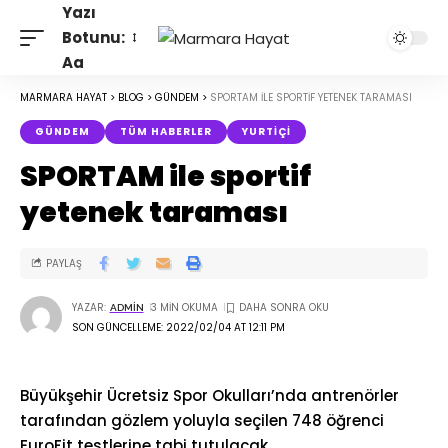
Yazı
Botunu:
Aa
MARMARA HAYAT
>
BLOG
>
GÜNDEM
>
SPORTAM ILE SPORTIF YETENEK TARAMASI
GÜNDEM
TÜM HABERLER
YURTIÇI
SPORTAM ile sportif
yetenek taraması
PAYLAŞ
YAZAR:
3 MIN OKUMA
ADMIN
SON GÜNCELLEME: 2022/02/04 AT 12:11 PM
Büyükşehir Ücretsiz Spor Okulları’nda antrenörler
tarafından gözlem yoluyla seçilen 748 öğrenci
EuroFit testlerine tabi tutulacak