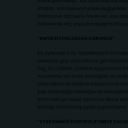
haline getirmeliyiz. Yaz aylarında ilaç iht
artabilir. Kan basıncımızdaki değişiklikl
basıncımızı ölçmekte fayda var. Kan basın
neticesinde ilaç veya doz değişimi ihtiyacı 
“ENFEKSİYONLARDAN KORUNUN”
Kış aylarında kalp hastalıklarının artma
sebebinin grip veya zatürre gibi solunum
Doç. Dr. Cabbar, özellikle aşılanmanın ön
vücudumuz için stres kaynağıdır ve neden 
çalışmasına ve oksijene ihtiyacının artma
kalp yetersizliği hastalığını da kötüleşti
arttırmak için hayat tarzımıza dikkat et
etkinliği kanıtlanmış aşıları yaptırmamız 
“STRESİNİNİZİ KONTROL ETMEYE ÇALIŞ