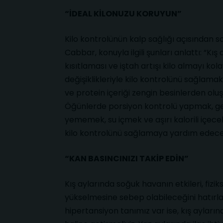
“İDEAL KİLONUZU KORUYUN”
Kilo kontrolünün kalp sağlığı açısından s
Cabbar, konuyla ilgili şunları anlattı: “Kış 
kısıtlaması ve iştah artışı kilo almayı k
değişiklikleriyle kilo kontrolünü sağlama
ve protein içeriği zengin besinlerden olu
Öğünlerde porsiyon kontrolü yapmak, 
yememek, su içmek ve aşırı kalorili içece
kilo kontrolünü sağlamaya yardım edece
“KAN BASINCINIZI TAKİP EDİN”
Kış aylarında soğuk havanın etkileri, fizi
yükselmesine sebep olabileceğini hatırla
hipertansiyon tanımız var ise, kış ayların