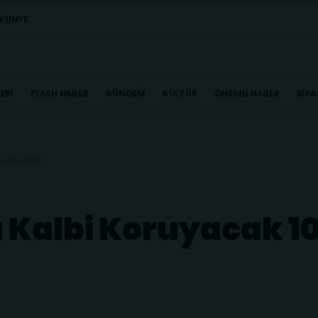
KÜNYE
ERI
FLASH HABER
GÜNDEM
KÜLTÜR
ÖNEMLI HABER
SIYA
ALTIN ÖNERI
Kalbi Koruyacak 10 