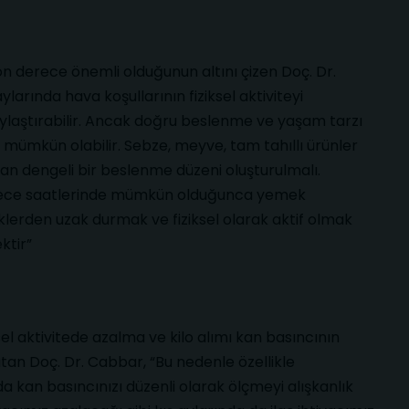
on derece önemli olduğunun altını çizen Doç. Dr.
aylarında hava koşullarının fiziksel aktiviteyi
olaylaştırabilir. Ancak doğru beslenme ve yaşam tarzı
k mümkün olabilir. Sebze, meyve, tam tahıllı ürünler
şan dengeli bir beslenme düzeni oluşturulmalı.
gece saatlerinde mümkün olduğunca yemek
klerden uzak durmak ve fiziksel olarak aktif olmak
ktir”
ksel aktivitede azalma ve kilo alımı kan basıncının
tan Doç. Dr. Cabbar, “Bu nedenle özellikle
da kan basıncınızı düzenli olarak ölçmeyi alışkanlık