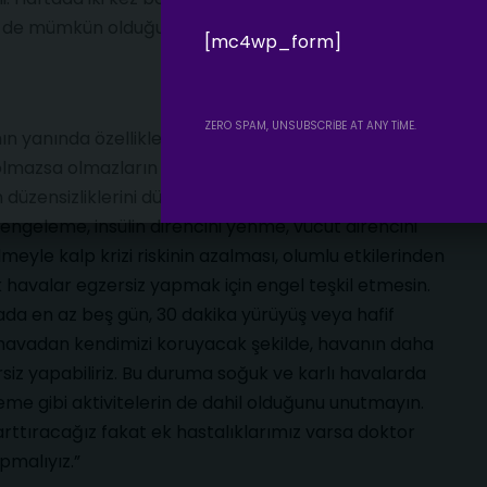
en de mümkün olduğunca kaçınılmalı.
[mc4wp_form]
ZERO SPAM, UNSUBSCRIBE AT ANY TIME.
nın yanında özellikle stresle başa çıkma, ruh sağlığını
 olmazsa olmazların başında geldiğini hatırlatan Doç.
düzensizliklerini düzeltme veya azaltma, kilo
engeleme, insülin direncini yenme, vücut direncini
yle kalp krizi riskinin azalması, olumlu etkilerinden
k havalar egzersiz yapmak için engel teşkil etmesin.
a en az beş gün, 30 dakika yürüyüş veya hafif
havadan kendimizi koruyacak şekilde, havanın daha
siz yapabiliriz. Bu duruma soğuk ve karlı havalarda
me gibi aktivitelerin de dahil olduğunu unutmayın.
arttıracağız fakat ek hastalıklarımız varsa doktor
apmalıyız.”