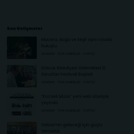
Son Gelişmeler
Macera, doğa ve keşif aynı rotada
buluştu
GÜNDEM
TÜM HABERLER
YURTIÇI
Gölcük Belediyesi Geleneksel El
Sanatları Festivali Başladı
GÜNDEM
TÜM HABERLER
YURTIÇI
“Kocaeli Müze” yeni web sitesiyle
yayında
GÜNDEM
TÜM HABERLER
YURTIÇI
Gebze’nin geleceği için güçlü
temaslar