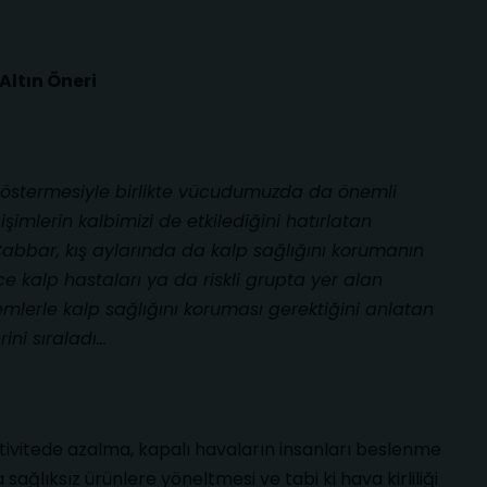
Altın Öneri
göstermesiyle birlikte vücudumuzda da önemli
şimlerin kalbimizi de etkilediğini hatırlatan
Cabbar, kış aylarında da kalp sağlığını korumanın
ece kalp hastaları ya da riskli grupta yer alan
lemlerle kalp sağlığını koruması gerektiğini anlatan
ini sıraladı…
aktivitede azalma, kapalı havaların insanları beslenme
ağlıksız ürünlere yöneltmesi ve tabi ki hava kirliliği