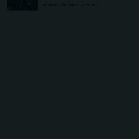
GÜNDEM
TÜM HABERLER
YURTIÇI