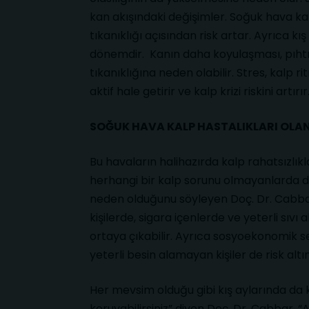
kan akışındaki değişimler. Soğuk hava kan
tıkanıklığı açısından risk artar. Ayrıca kış 
dönemdir. Kanın daha koyulaşması, pıhtı 
tıkanıklığına neden olabilir. Stres, kalp r
aktif hale getirir ve kalp krizi riskini artırır
SOĞUK HAVA KALP HASTALIKLARI OLAN
Bu havaların halihazırda kalp rahatsızlıkla
herhangi bir kalp sorunu olmayanlarda d
neden olduğunu söyleyen Doç. Dr. Cabbar,
kişilerde, sigara içenlerde ve yeterli sıv
ortaya çıkabilir. Ayrıca sosyoekonomik sevi
yeterli besin alamayan kişiler de risk altın
Her mevsim olduğu gibi kış aylarında da k
koruyabilirsiniz” diyen Doç. Dr. Cabbar, 