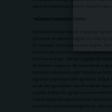
alkol ve kafeinli içeceklerin tüketimind
“DÜZENLİ EGZERSİZ YAPIN”
Egzersizin fiziksel olarak sağladığı fayda
korumak ve elbette sağlıklı bir kalp için
Dr. Cabbar, “Kan basıncında düşme, ritim 
kontrolüne yardımcı olma, kan şekerini d
artırma ve kalp- damar sağlığında düzelme
bir kısmını oluşturur. Bu nedenlerle soğu
Mümkün olduğunca açık havada ve haftad
egzersiz yapmaya özen gösterin. Soğuk 
sıcak olduğu saatleri tercih ederek egzer
yapılan bahçe ile uğraşma ve kar temizle
Tabi ki egzersiz yaparken kalp hızımızın 
önerisi ile kısıtlayabileceğimiz bir plan y