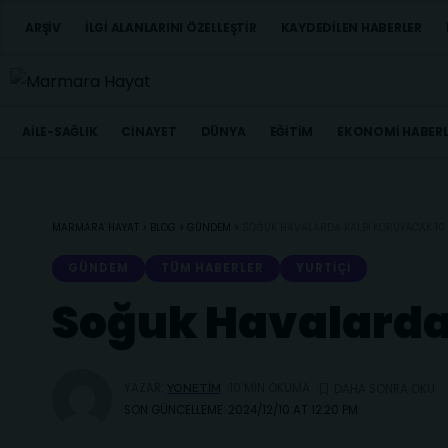
ARŞIV
İLGI ALANLARINI ÖZELLEŞTIR
KAYDEDILEN HABERLER
AILE-SAĞLIK
CINAYET
DÜNYA
EĞITIM
EKONOMI HABERL
MARMARA HAYAT
>
BLOG
>
GÜNDEM
>
SOĞUK HAVALARDA KALBI KORUYACAK 10 
GÜNDEM
TÜM HABERLER
YURTIÇI
Soğuk Havalarda 
YAZAR:
10 MIN OKUMA
YONETIM
SON GÜNCELLEME: 2024/12/10 AT 12:20 PM