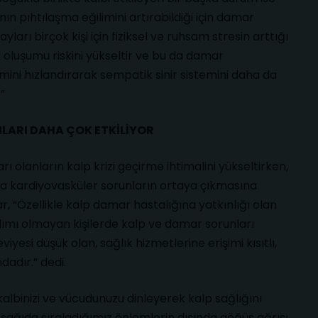
ın pıhtılaşma eğilimini artırabildiği için damar
ayları birçok kişi için fiziksel ve ruhsam stresin arttığı
oluşumu riskini yükseltir ve bu da damar
itmini hızlandırarak sempatik sinir sistemini daha da
.”
LARI DAHA ÇOK ETKİLİYOR
rı olanların kalp krizi geçirme ihtimalini yükseltirken,
a kardiyovasküler sorunların ortaya çıkmasına
 “Özellikle kalp damar hastalığına yatkınlığı olan
ı alımı olmayan kişilerde kalp ve damar sorunları
yesi düşük olan, sağlık hizmetlerine erişimi kısıtlı,
dadır.” dedi.
albinizi ve vücudunuzu dinleyerek kalp sağlığını
“Aşağıda sıraladığımız önlemlerin dışında göğüs ağrısı,