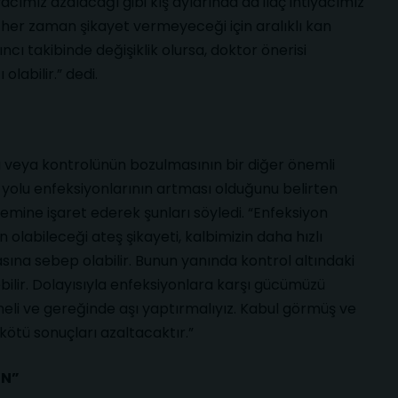
iyacımız azalacağı gibi kış aylarında da ilaç ihtiyacımız
er her zaman şikayet vermeyeceği için aralıklı kan
cı takibinde değişiklik olursa, doktor önerisi
olabilir.” dedi.
sı veya kontrolünün bozulmasının bir diğer önemli
 yolu enfeksiyonlarının artması olduğunu belirten
emine işaret ederek şunları söyledi. “Enfeksiyon
olabileceği ateş şikayeti, kalbimizin daha hızlı
sına sebep olabilir. Bunun yanında kontrol altındaki
rebilir. Dolayısıyla enfeksiyonlara karşı gücümüzü
meli ve gereğinde aşı yaptırmalıyız. Kabul görmüş ve
kötü sonuçları azaltacaktır.”
IN”