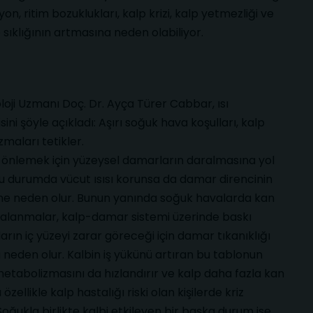
on, ritim bozuklukları, kalp krizi, kalp yetmezliği ve
sıklığının artmasına neden olabiliyor.
loji Uzmanı Doç. Dr. Ayça Türer Cabbar, ısı
isini şöyle açıkladı: Aşırı soğuk hava koşulları, kalp
izmaları tetikler.
ı önlemek için yüzeysel damarların daralmasına yol
 Bu durumda vücut ısısı korunsa da damar direncinin
ne neden olur. Bunun yanında soğuk havalarda kan
galanmalar, kalp-damar sistemi üzerinde baskı
arın iç yüzeyi zarar göreceği için damar tıkanıklığı
a neden olur. Kalbin iş yükünü artıran bu tablonun
etabolizmasını da hızlandırır ve kalp daha fazla kan
ellikle kalp hastalığı riski olan kişilerde kriz
Soğukla birlikte kalbi etkileyen bir başka durum ise