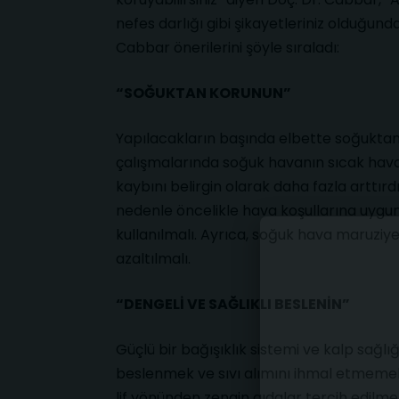
nefes darlığı gibi şikayetleriniz olduğun
Cabbar önerilerini şöyle sıraladı:
“SOĞUKTAN KORUNUN”
Yapılacakların başında elbette soğukta
çalışmalarında soğuk havanın sıcak hav
kaybını belirgin olarak daha fazla arttırd
nedenle öncelikle hava koşullarına uygun 
kullanılmalı. Ayrıca, soğuk hava maruziyet
azaltılmalı.
“DENGELİ VE SAĞLIKLI BESLENİN”
Güçlü bir bağışıklık sistemi ve kalp sağl
beslenmek ve sıvı alımını ihmal etmeme
lif yönünden zengin gıdalar tercih edilmel