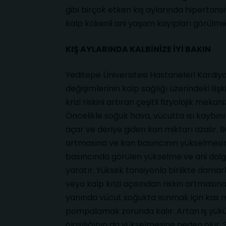
gibi birçok etken kış aylarında hipertansiy
kalp kökenli ani yaşam kayıpları görülme 
KIŞ AYLARINDA KALBİNİZE İYİ BAKIN
Yeditepe Üniversitesi Hastaneleri Kardiyo
değişimlerinin kalp sağlığı üzerindeki ilişk
krizi riskini artıran çeşitli fizyolojik mekan
Öncelikle soğuk hava, vücutta ısı kaybın
açar ve deriye giden kan miktarı azalır.
artmasına ve kan basıncının yükselmesi
basıncında görülen yükselme ve ani dal
yaratır. Yüksek tansiyonla birlikte damarl
veya kalp krizi açısından riskin artmasın
yanında vücut soğukta ısınmak için kas m
pompalamak zorunda kalır. Artan iş yükü öz
olasılığının da yükselmesine neden olur. 