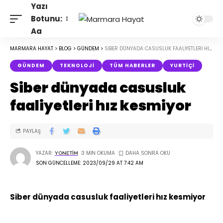
Yazı
Botunu:
Aa
MARMARA HAYAT
>
BLOG
>
GÜNDEM
>
SIBER DÜNYADA CASUSLUK FAALIYETLERI HIZ KESMIYOR
GÜNDEM
TEKNOLOJI
TÜM HABERLER
YURTIÇI
Siber dünyada casusluk
faaliyetleri hız kesmiyor
PAYLAŞ
YAZAR:
3 MIN OKUMA
YONETIM
SON GÜNCELLEME: 2023/09/29 AT 7:42 AM
Siber dünyada casusluk faaliyetleri hız kesmiyor