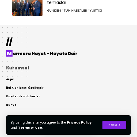
temaslar
GÜNDEM
TÜM HABERLER
YURTIÇI
//
Marmara Hayat – Hayata Dair
Kurumsal
Arşiv
İlgi Alanlarını Özelleştir
Kaydedilen Haberler
Künye
By using this site, you agree to the
Privacy Policy
© 2022 Tasarım: AKTOR Bilişim. Tüm Hakları Gizlidir. Kaynak Gösterilmeden
Kabul Et
and
Terms of Use
.
Kopyalanamaz.