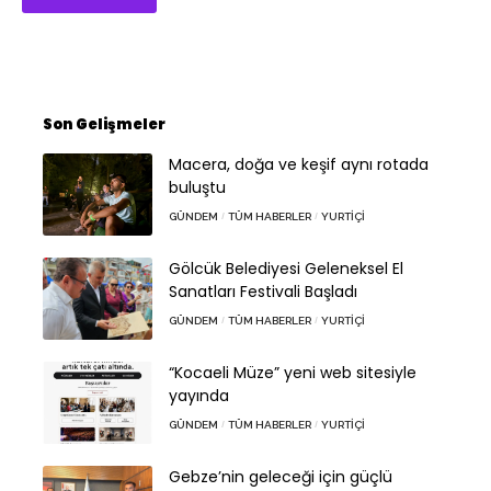
Son Gelişmeler
Macera, doğa ve keşif aynı rotada
buluştu
GÜNDEM
TÜM HABERLER
YURTIÇI
Gölcük Belediyesi Geleneksel El
Sanatları Festivali Başladı
GÜNDEM
TÜM HABERLER
YURTIÇI
“Kocaeli Müze” yeni web sitesiyle
yayında
GÜNDEM
TÜM HABERLER
YURTIÇI
Gebze’nin geleceği için güçlü