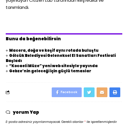
yayınlayan Citizen Lab tarafından keşfedildi ve
tanımlandı.
Bunu da beğenebilirsin
Macera, doğa ve keşif aynı rotada buluştu
Gölcük Belediyesi Geleneksel El Sanatları Festivali
Başladı
“Kocaeli Müze” yeni web sitesiyle yayında
Gebze’nin geleceği için güçlü temaslar
Facebook
yorum Yap
E-posta adresiniz yayınlanmayacak.
Gerekli alanlar
*
ile işaretlenmişlerdir