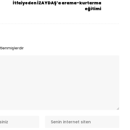
İtfaiyeden İZAYDAŞ’a arama-kurtarma
eğitimi
etlenmişlerdir