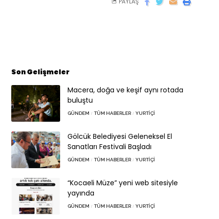
PAYLAŞ
Son Gelişmeler
Macera, doğa ve keşif aynı rotada
buluştu
GÜNDEM
TÜM HABERLER
YURTIÇI
Gölcük Belediyesi Geleneksel El
Sanatları Festivali Başladı
GÜNDEM
TÜM HABERLER
YURTIÇI
“Kocaeli Müze” yeni web sitesiyle
yayında
GÜNDEM
TÜM HABERLER
YURTIÇI