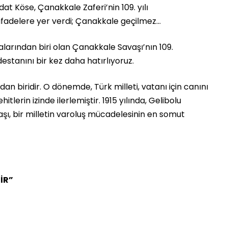
dat Köse, Çanakkale Zaferi’nin 109. yılı
ifadelere yer verdi; Çanakkale geçilmez…
larından biri olan Çanakkale Savaşı’nın 109.
stanını bir kez daha hatırlıyoruz.
dan biridir. O dönemde, Türk milleti, vatanı için canını
erin izinde ilerlemiştir. 1915 yılında, Gelibolu
, bir milletin varoluş mücadelesinin en somut
İR”