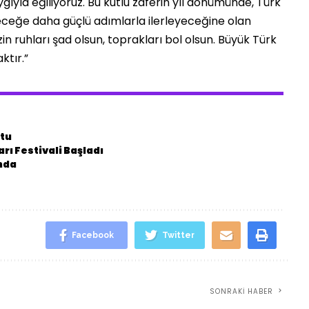
gıyla eğiliyoruz. Bu kutlu zaferin yıl dönümünde, Türk
eleceğe daha güçlü adımlarla ilerleyeceğine olan
zin ruhları şad olsun, toprakları bol olsun. Büyük Türk
ktır.”
ştu
rı Festivali Başladı
ında
Facebook
Twitter
SONRAKI HABER