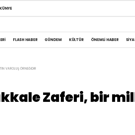
KÜNYE
ERI
FLASH HABER
GÜNDEM
KÜLTÜR
ÖNEMLI HABER
SIYA
LETIN VAROLUŞ ÖRNEĞIDIR
kale Zaferi, bir mil