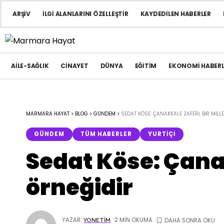
ARŞIV
İLGI ALANLARINI ÖZELLEŞTIR
KAYDEDILEN HABERLER
AILE-SAĞLIK
CINAYET
DÜNYA
EĞITIM
EKONOMI HABERL
MARMARA HAYAT
>
BLOG
>
GÜNDEM
>
SEDAT KÖSE: ÇANAKKALE ZAFERI, BIR MIL
GÜNDEM
TÜM HABERLER
YURTIÇI
Sedat Köse: Çanak
örneğidir
YAZAR:
2 MIN OKUMA
YONETIM