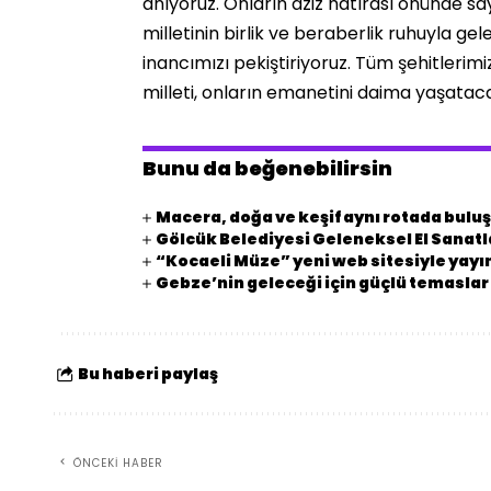
anıyoruz. Onların aziz hatırası önünde say
milletinin birlik ve beraberlik ruhuyla g
inancımızı pekiştiriyoruz. Tüm şehitlerimi
milleti, onların emanetini daima yaşataca
Bunu da beğenebilirsin
Macera, doğa ve keşif aynı rotada bulu
Gölcük Belediyesi Geleneksel El Sanatla
“Kocaeli Müze” yeni web sitesiyle yay
Gebze’nin geleceği için güçlü temaslar
Bu haberi paylaş
ÖNCEKI HABER