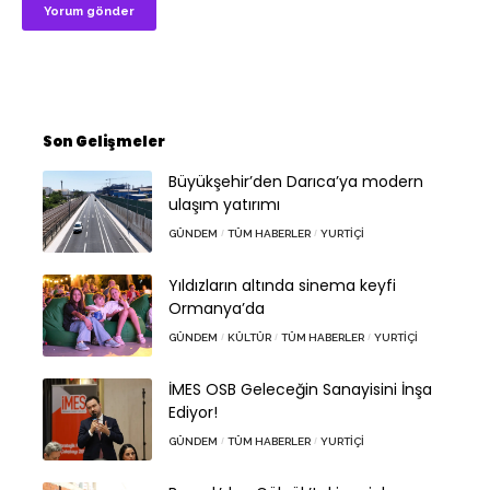
Son Gelişmeler
Büyükşehir’den Darıca’ya modern
ulaşım yatırımı
GÜNDEM
TÜM HABERLER
YURTIÇI
Yıldızların altında sinema keyfi
Ormanya’da
GÜNDEM
KÜLTÜR
TÜM HABERLER
YURTIÇI
İMES OSB Geleceğin Sanayisini İnşa
Ediyor!
GÜNDEM
TÜM HABERLER
YURTIÇI