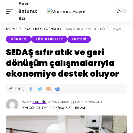
Yazı
Botunu:
Aa
MARMARA HAYAT
>
BLOG
>
GÜNDEM
>
SEDAŞ SIFIR ATIK VE GERI DÖNÜŞÜM ÇALIŞMALARIYLA EKONOMIYE DESTEK OLUYOR
GÜNDEM
TÜM HABERLER
YURTIÇI
SEDAŞ sıfır atık ve geri
dönüşüm çalışmalarıyla
ekonomiye destek oluyor
PAYLAŞ
YAZAR:
2 MIN OKUMA
YONETIM
SON GÜNCELLEME: 2025/03/18 AT 11:55 AM