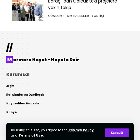
Baraçlı’dan Gölcük’teki projelere
yakın takip
GÜNDEM
TÜM HABERLER
YURTIÇI
//
Marmara Hayat – Hayata Dair
Kurumsal
Arşiv
İlgi Alanlarını Özelleştir
Kaydedilen Haberler
Künye
By using this site, you agree to the
Privacy Policy
© 2022 Tasarım: AKTOR Bilişim. Tüm Hakları Gizlidir. Kaynak Gösterilmeden
Kabul Et
and
Terms of Use
.
Kopyalanamaz.