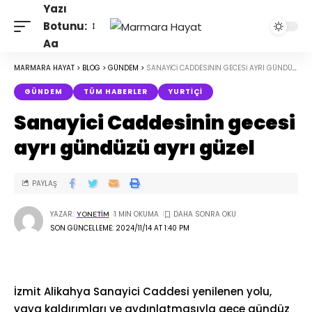
Yazı
Botunu:
Aa
MARMARA HAYAT
>
BLOG
>
GÜNDEM
>
SANAYICI CADDESININ GECESI AYRI GÜNDÜZÜ AYRI GÜZEL
GÜNDEM
TÜM HABERLER
YURTIÇI
Sanayici Caddesinin gecesi
ayrı gündüzü ayrı güzel
PAYLAŞ
YAZAR:
1 MIN OKUMA
YONETIM
SON GÜNCELLEME: 2024/11/14 AT 1:40 PM
İzmit Alikahya Sanayici Caddesi yenilenen yolu,
yaya kaldırımları ve aydınlatmasıyla gece gündüz