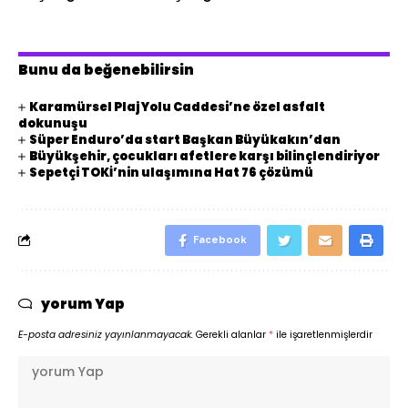
Bunu da beğenebilirsin
Karamürsel Plaj Yolu Caddesi’ne özel asfalt
dokunuşu
Süper Enduro’da start Başkan Büyükakın’dan
Büyükşehir, çocukları afetlere karşı bilinçlendiriyor
Sepetçi TOKİ’nin ulaşımına Hat 76 çözümü
Facebook
yorum Yap
E-posta adresiniz yayınlanmayacak.
Gerekli alanlar
*
ile işaretlenmişlerdir