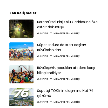
Son Gelişmeler
Karamürsel Plaj Yolu Caddesi’ne özel
asfalt dokunuşu
GÜNDEM
TÜM HABERLER
YURTIÇI
Süper Enduro’da start Başkan
Büyükakın’dan
GÜNDEM
TÜM HABERLER
YURTIÇI
Büyükşehir, çocukları afetlere karşı
bilinçlendiriyor
GÜNDEM
TÜM HABERLER
YURTIÇI
Sepetçi TOKİ’nin ulaşımına Hat 76
çözümü
GÜNDEM
TÜM HABERLER
YURTIÇI