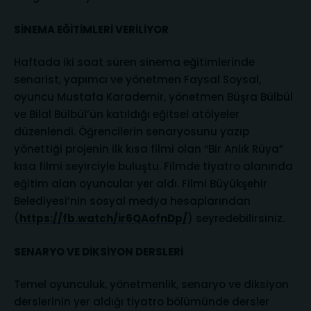
SİNEMA EĞİTİMLERİ VERİLİYOR
Haftada iki saat süren sinema eğitimlerinde
senarist, yapımcı ve yönetmen Faysal Soysal,
oyuncu Mustafa Karademir, yönetmen Büşra Bülbül
ve Bilal Bülbül’ün katıldığı eğitsel atölyeler
düzenlendi. Öğrencilerin senaryosunu yazıp
yönettiği projenin ilk kısa filmi olan “Bir Anlık Rüya”
kısa filmi seyirciyle buluştu. Filmde tiyatro alanında
eğitim alan oyuncular yer aldı. Filmi Büyükşehir
Belediyesi’nin sosyal medya hesaplarından
(
https://fb.watch/ir6QAofnDp/
) seyredebilirsiniz.
SENARYO VE DİKSİYON DERSLERİ
Temel oyunculuk, yönetmenlik, senaryo ve diksiyon
derslerinin yer aldığı tiyatro bölümünde dersler