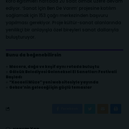
koro eğitimleri haftada 20 saat olmak üzere devam
ediyor. ‘Sanat İçin Ben De Varım’ projesine katılım
sağlamak için 153 çağrı merkezinden başvuru
yapılması gerekiyor. Proje kültür-sanat alanlarında
yenilikçi bir anlayışla özel bireyleri sanat dallarıyla
buluşturuyor.
Bunu da beğenebilirsin
Macera, doğa ve keşif aynı rotada buluştu
Gölcük Belediyesi Geleneksel El Sanatları Festivali
Başladı
“Kocaeli Müze” yeni web sitesiyle yayında
Gebze’nin geleceği için güçlü temaslar
Facebook
yorum Yap