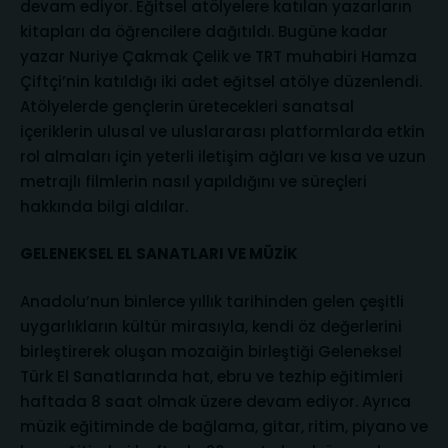
devam ediyor. Eğitsel atölyelere katılan yazarların
kitapları da öğrencilere dağıtıldı. Bugüne kadar
yazar Nuriye Çakmak Çelik ve TRT muhabiri Hamza
Çiftçi’nin katıldığı iki adet eğitsel atölye düzenlendi.
Atölyelerde gençlerin üretecekleri sanatsal
içeriklerin ulusal ve uluslararası platformlarda etkin
rol almaları için yeterli iletişim ağları ve kısa ve uzun
metrajlı filmlerin nasıl yapıldığını ve süreçleri
hakkında bilgi aldılar.
GELENEKSEL EL SANATLARI VE MÜZİK
Anadolu’nun binlerce yıllık tarihinden gelen çeşitli
uygarlıkların kültür mirasıyla, kendi öz değerlerini
birleştirerek oluşan mozaiğin birleştiği Geleneksel
Türk El Sanatlarında hat, ebru ve tezhip eğitimleri
haftada 8 saat olmak üzere devam ediyor. Ayrıca
müzik eğitiminde de bağlama, gitar, ritim, piyano ve