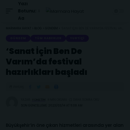
Yazı
Botunu:
Aa
MARMARA HAYAT
>
BLOG
>
GÜNDEM
>
‘SANAT İÇIN BEN DE VARIM’DA FESTIVAL HAZIRLIKLARI BAŞLADI
GÜNDEM
TÜM HABERLER
YURTIÇI
‘Sanat İçin Ben De
Varım’da festival
hazırlıkları başladı
PAYLAŞ
YAZAR:
4 MIN OKUMA
YONETIM
SON GÜNCELLEME: 2023/03/14 AT 11:08 AM
Büyükşehir’in öne çıkan hizmetleri arasında yer alan