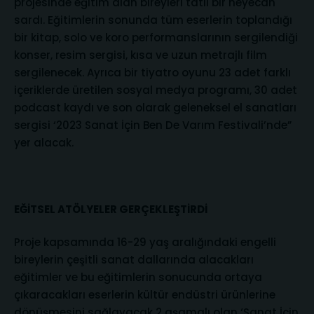
projesinde eğitim alan bireyleri tatlı bir heyecan
sardı. Eğitimlerin sonunda tüm eserlerin toplandığı
bir kitap, solo ve koro performanslarının sergilendiği
konser, resim sergisi, kısa ve uzun metrajlı film
sergilenecek. Ayrıca bir tiyatro oyunu 23 adet farklı
içeriklerde üretilen sosyal medya programı, 30 adet
podcast kaydı ve son olarak geleneksel el sanatları
sergisi ‘2023 Sanat İçin Ben De Varım Festivali’nde”
yer alacak.
EĞİTSEL ATÖLYELER GERÇEKLEŞTİRDİ
Proje kapsamında 16-29 yaş aralığındaki engelli
bireylerin çeşitli sanat dallarında alacakları
eğitimler ve bu eğitimlerin sonucunda ortaya
çıkaracakları eserlerin kültür endüstri ürünlerine
dönüşmesini sağlayacak 2 aşamalı olan ‘Sanat İçin