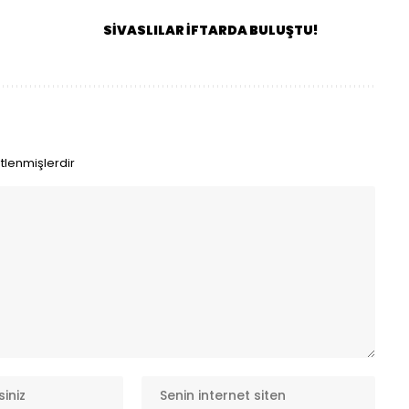
SİVASLILAR İFTARDA BULUŞTU!
etlenmişlerdir