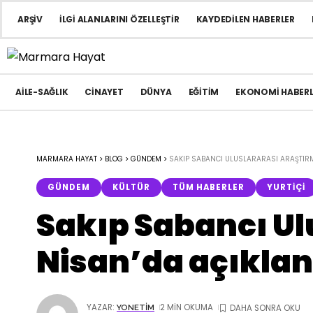
ARŞIV
İLGI ALANLARINI ÖZELLEŞTIR
KAYDEDILEN HABERLER
AILE-SAĞLIK
CINAYET
DÜNYA
EĞITIM
EKONOMI HABERL
MARMARA HAYAT
>
BLOG
>
GÜNDEM
>
SAKIP SABANCI ULUSLARARASI ARAŞTIRM
GÜNDEM
KÜLTÜR
TÜM HABERLER
YURTIÇI
Sakıp Sabancı Ul
Nisan’da açıkla
YAZAR:
2 MIN OKUMA
YONETIM