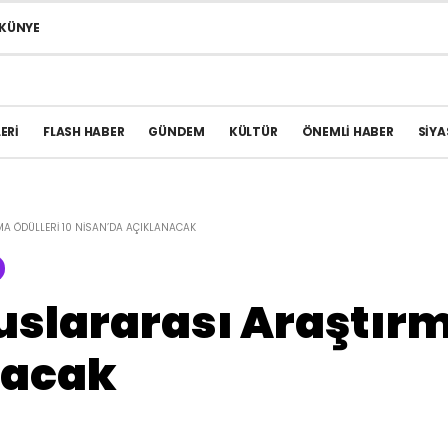
KÜNYE
ERI
FLASH HABER
GÜNDEM
KÜLTÜR
ÖNEMLI HABER
SIYA
A ÖDÜLLERI 10 NISAN’DA AÇIKLANACAK
uslararası Araştırma
nacak