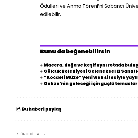
Ödülleri ve Anma Töreni’ni Sabancı Ünive
edilebilir.
Bunu da beğenebilirsin
Macera, doğa ve keşif aynı rotada bulu
Gölcük Belediyesi Geleneksel El Sanatla
“Kocaeli Müze” yeni web sitesiyle yay
Gebze’nin geleceği için güçlü temaslar
Bu haberi paylaş
ÖNCEKI HABER