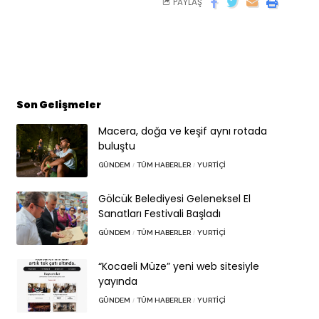
PAYLAŞ
Son Gelişmeler
Macera, doğa ve keşif aynı rotada
buluştu
GÜNDEM
TÜM HABERLER
YURTIÇI
Gölcük Belediyesi Geleneksel El
Sanatları Festivali Başladı
GÜNDEM
TÜM HABERLER
YURTIÇI
“Kocaeli Müze” yeni web sitesiyle
yayında
GÜNDEM
TÜM HABERLER
YURTIÇI