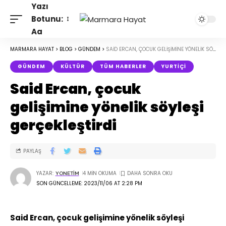
Yazı
Botunu:
Aa
MARMARA HAYAT
>
BLOG
>
GÜNDEM
>
SAID ERCAN, ÇOCUK GELIŞIMINE YÖNELIK SÖYLEŞI GERÇEKLEŞTIRDI
GÜNDEM
KÜLTÜR
TÜM HABERLER
YURTIÇI
Said Ercan, çocuk
gelişimine yönelik söyleşi
gerçekleştirdi
PAYLAŞ
YAZAR:
4 MIN OKUMA
YONETIM
SON GÜNCELLEME: 2023/11/06 AT 2:28 PM
Said Ercan, çocuk gelişimine yönelik söyleşi