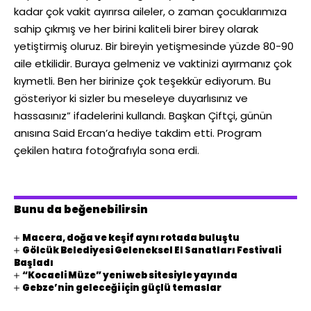
kadar çok vakit ayırırsa aileler, o zaman çocuklarımıza
sahip çıkmış ve her birini kaliteli birer birey olarak
yetiştirmiş oluruz. Bir bireyin yetişmesinde yüzde 80-90
aile etkilidir. Buraya gelmeniz ve vaktinizi ayırmanız çok
kıymetli. Ben her birinize çok teşekkür ediyorum. Bu
gösteriyor ki sizler bu meseleye duyarlısınız ve
hassasınız” ifadelerini kullandı. Başkan Çiftçi, günün
anısına Said Ercan’a hediye takdim etti. Program
çekilen hatıra fotoğrafıyla sona erdi.
Bunu da beğenebilirsin
Macera, doğa ve keşif aynı rotada buluştu
Gölcük Belediyesi Geleneksel El Sanatları Festivali
Başladı
“Kocaeli Müze” yeni web sitesiyle yayında
Gebze’nin geleceği için güçlü temaslar