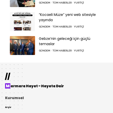
GÜNDEM
TÜM HABERLER
YURTIÇI
“Kocaeli Müze” yeni web sitesiyle
yayında
GÜNDEM
TÜM HABERLER
YURTIÇI
Gebze’nin geleceği için güçlü
temaslar
GÜNDEM
TÜM HABERLER
YURTIÇI
//
Marmara Hayat – Hayata Dair
Kurumsal
Arşiv