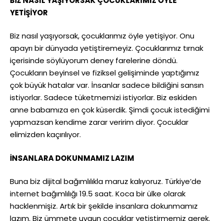
BİZ NASIL YAŞIYORSAK ÇOCUKLARIMIZ ÖYLE
YETİŞİYOR
Biz nasıl yaşıyorsak, çocuklarımız öyle yetişiyor. Onu
apayrı bir dünyada yetiştiremeyiz. Çocuklarımız tırnak
içerisinde söylüyorum deney farelerine döndü.
Çocukların beyinsel ve fiziksel gelişiminde yaptığımız
çok büyük hatalar var. İnsanlar sadece bildiğini sansın
istiyorlar. Sadece tüketmemizi istiyorlar. Biz eskiden
anne babamıza en çok küserdik. Şimdi çocuk istediğimi
yapmazsan kendime zarar veririm diyor. Çocuklar
elimizden kaçırılıyor.
İNSANLARA DOKUNMAMIZ LAZIM
Buna biz dijital bağımlılıkla maruz kalıyoruz. Türkiye’de
internet bağımlılığı 19.5 saat. Koca bir ülke olarak
hacklenmişiz. Artık bir şekilde insanlara dokunmamız
lazım. Biz ümmete uygun çocuklar yetiştirmemiz gerek.