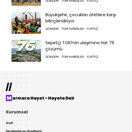
GÜNDEM
TÜM HABERLER
YURTIÇI
Büyükşehir, çocukları afetlere karşı
bilinçlendiriyor
GÜNDEM
TÜM HABERLER
YURTIÇI
Sepetçi TOKİ’nin ulaşımına Hat 76
çözümü
GÜNDEM
TÜM HABERLER
YURTIÇI
//
Marmara Hayat – Hayata Dair
Kurumsal
Arşiv
İlgi Alanlarını Özelleştir