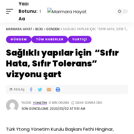
Yazı
Botunu:
Aa
MARMARA HAYAT
>
BLOG
>
GÜNDEM
>
SAĞLIKLI YAPILAR IÇIN “SIFIR HATA, SIFIR TOLERANS” VIZYONU ŞART
GÜNDEM
TÜM HABERLER
YURTIÇI
Sağlıklı yapılar için “Sıfır
Hata, Sıfır Tolerans”
vizyonu şart
PAYLAŞ
YAZAR:
3 MIN OKUMA
YONETIM
SON GÜNCELLEME: 2023/03/02 AT 11:51 AM
Türk Ytong Yönetim Kurulu Başkanı Fethi Hinginar,