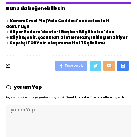
Bunu da beğenebilirsin
Karamürsel Plaj Yolu Caddesi’ne özel asfalt
dokunuşu
Süper Enduro’da start Başkan Büyükakın’dan
Büyükşehir, çocukları afetlere karşı bilinçlendiriyor
Sepetçi TOKİ’nin ulaşımına Hat 76 çözümü
Facebook
yorum Yap
E-posta adresiniz yayınlanmayacak.
Gerekli alanlar
*
ile işaretlenmişlerdir