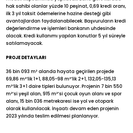
hak sahibi olanlar yüzde 10 peşinat, 0,69 kredi oranı,
ilk 3 yıl taksit ödemelerine hazine desteği gibi
avantajlardan faydalanabilecek. Başvuruların kredi
değerlendirme ve işlemleri bankanın uhdesinde
olacak. Kredi kullanımı yapılan konutlar 5 yıl süreyle
satılamayacak.
PROJE DETAYLARI
36 bin 093 m² alanda hayata geçirilen projede
69,86 m²‘lik 1+1, 88,05-98 m²’lik 2+1, 132,05-135,13
m²‘lik 3+1 daire tipleri bulunuyor. Projenin 7 bin 550
m²’si yeşil alan, 915 m²’si çocuk oyun alanı ve spor
alanı, 15 bin 036 metrekaresi ise yol ve otopark
olarak kullanılacak. İnşaatı devam eden projenin
2023 yılında teslim edilmesi planlanıyor.