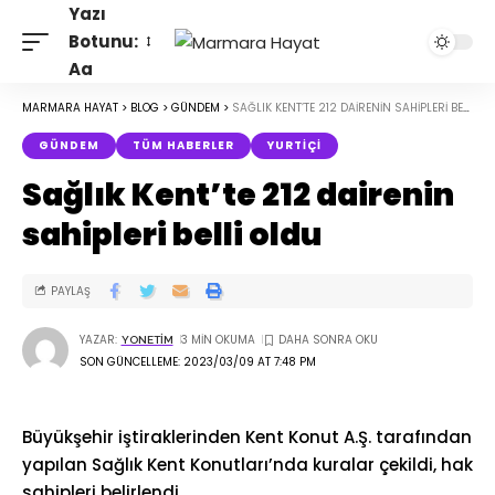
Yazı
Botunu:
Aa
MARMARA HAYAT
>
BLOG
>
GÜNDEM
>
SAĞLIK KENT’TE 212 DAIRENIN SAHIPLERI BELLI OLDU
GÜNDEM
TÜM HABERLER
YURTIÇI
Sağlık Kent’te 212 dairenin
sahipleri belli oldu
PAYLAŞ
YAZAR:
3 MIN OKUMA
YONETIM
SON GÜNCELLEME: 2023/03/09 AT 7:48 PM
Büyükşehir iştiraklerinden Kent Konut A.Ş. tarafından
yapılan Sağlık Kent Konutları’nda kuralar çekildi, hak
sahipleri belirlendi