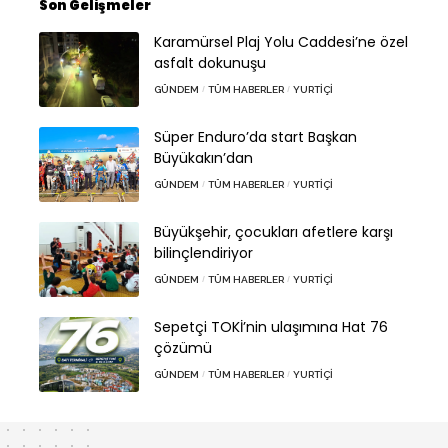
Son Gelişmeler
Karamürsel Plaj Yolu Caddesi’ne özel
asfalt dokunuşu
GÜNDEM
TÜM HABERLER
YURTIÇI
Süper Enduro’da start Başkan
Büyükakın’dan
GÜNDEM
TÜM HABERLER
YURTIÇI
Büyükşehir, çocukları afetlere karşı
bilinçlendiriyor
GÜNDEM
TÜM HABERLER
YURTIÇI
Sepetçi TOKİ’nin ulaşımına Hat 76
çözümü
GÜNDEM
TÜM HABERLER
YURTIÇI