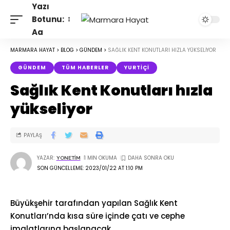
Yazı
Botunu:
Aa
MARMARA HAYAT
>
BLOG
>
GÜNDEM
>
SAĞLIK KENT KONUTLARI HIZLA YÜKSELIYOR
GÜNDEM
TÜM HABERLER
YURTIÇI
Sağlık Kent Konutları hızla
yükseliyor
PAYLAŞ
YAZAR:
1 MIN OKUMA
YONETIM
SON GÜNCELLEME: 2023/01/22 AT 1:10 PM
Büyükşehir tarafından yapılan Sağlık Kent
Konutları’nda kısa süre içinde çatı ve cephe
imalatlarına başlanacak