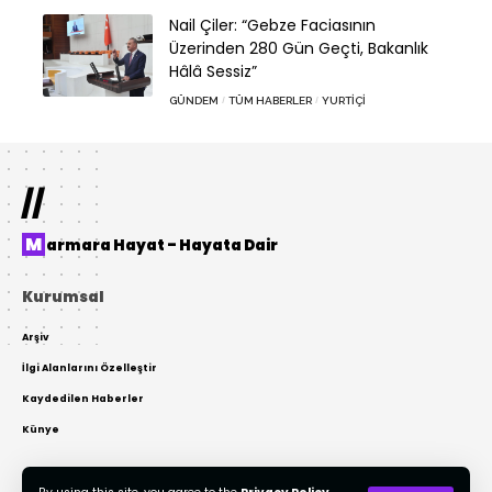
Nail Çiler: “Gebze Faciasının
Üzerinden 280 Gün Geçti, Bakanlık
Hâlâ Sessiz”
GÜNDEM
TÜM HABERLER
YURTIÇI
//
Marmara Hayat – Hayata Dair
Kurumsal
Arşiv
İlgi Alanlarını Özelleştir
Kaydedilen Haberler
Künye