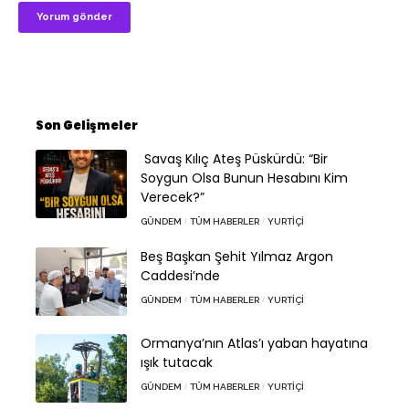
Son Gelişmeler
Savaş Kılıç Ateş Püskürdü: “Bir
Soygun Olsa Bunun Hesabını Kim
Verecek?”
GÜNDEM
TÜM HABERLER
YURTIÇI
Beş Başkan Şehit Yılmaz Argon
Caddesi’nde
GÜNDEM
TÜM HABERLER
YURTIÇI
Ormanya’nın Atlas’ı yaban hayatına
ışık tutacak
GÜNDEM
TÜM HABERLER
YURTIÇI