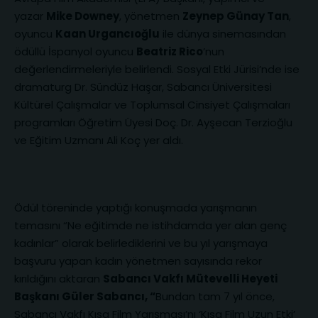
yazar
Mike Downey
, yönetmen
Zeynep Günay Tan
,
oyuncu
K
aan Urgancıoğlu
ile dünya sinemasından
ödüllü İspanyol oyuncu
Beatriz Rico
’nun
değerlendirmeleriyle belirlendi. Sosyal Etki Jürisi’nde ise
dramaturg Dr. Sündüz Haşar, Sabancı Üniversitesi
Kültürel Çalışmalar ve Toplumsal Cinsiyet Çalışmaları
programları Öğretim Üyesi Doç. Dr. Ayşecan Terzioğlu
ve Eğitim Uzmanı Ali Koç yer aldı.
Ödül töreninde yaptığı konuşmada yarışmanın
temasını “Ne eğitimde ne istihdamda yer alan genç
kadınlar” olarak belirlediklerini ve bu yıl yarışmaya
başvuru yapan kadın yönetmen sayısında rekor
kırıldığını aktaran
Sabancı Vakfı Mütevelli Heyeti
Başkanı Güler Sabancı, “
Bundan tam 7 yıl önce,
Sabancı Vakfı Kısa Film Yarışması’nı ‘Kısa Film Uzun Etki’