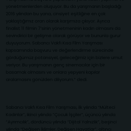
yönetmenlerden oluşuyor. Bu da yarışmanın başladığı
2016 yılından bu yana, cinsiyet eşitliğine en çok
yaklaştığımız oran olarak karşımıza çıkıyor. Ayrıca
finalist 11 filmin 7’sinin yönetmeninin kadın olmasını da
sevindirici bir gelişme olarak görüyor ve bununla gurur
duyuyorum. Sabancı Vakfı Kısa Film Yarışması
kapsamında başvuru ve değerlendirme sürecinde
gördüğümüz potansiyel, geleceğimiz için bizlere umut
veriyor. Bu yarışmanın genç sinemacılar için bir
basamak olmasını ve onlara yepyeni kapılar
aralamasını gönülden diliyorum.” dedi.
Sabancı Vakfı Kısa Film Yarışması, ilk yılında “Mülteci
Kadınlar”, ikinci yılında “Çocuk İşçiler”, üçüncü yılında
“Ayrımcılık”, dördüncü yılında “Dijital Yalnızlık”, beşinci
yılında “Değişen İklimler, Değişen Hayatlar”, altıncı