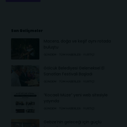
Son Gelişmeler
Macera, doğa ve keşif aynı rotada
buluştu
GÜNDEM
TÜM HABERLER
YURTIÇI
Gölcük Belediyesi Geleneksel El
Sanatları Festivali Başladı
GÜNDEM
TÜM HABERLER
YURTIÇI
“Kocaeli Müze” yeni web sitesiyle
yayında
GÜNDEM
TÜM HABERLER
YURTIÇI
Gebze’nin geleceği için güçlü