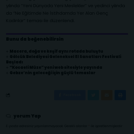
yılında “Yeni Dünyada Yeni Meslekler” ve yedinci yılında
da “Ne Eğitimde Ne İstihdamda Yer Alan Genç
Kadınlar” teması ile düzenlendi.
Bunu da beğenebilirsin
Macera, doğa ve keşif aynı rotada buluştu
Gölcük Belediyesi Geleneksel El Sanatları Festivali
Başladı
“Kocaeli Müze” yeni web sitesiyle yayında
Gebze’nin geleceği için güçlü temaslar
Facebook
yorum Yap
E-posta adresiniz yayınlanmayacak.
Gerekli alanlar
*
ile işaretlenmişlerdir