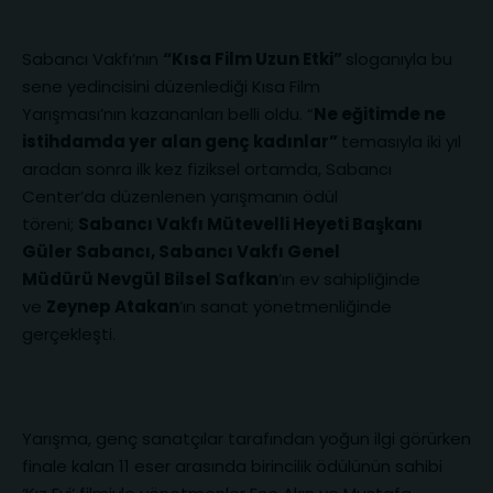
Sabancı Vakfı’nın
“Kısa Film Uzun Etki”
sloganıyla bu
sene yedincisini düzenlediği Kısa Film
Yarışması’nın kazananları belli oldu. “
Ne eğitimde ne
istihdamda yer alan genç kadınlar”
temasıyla iki yıl
aradan sonra ilk kez fiziksel ortamda, Sabancı
Center’da düzenlenen yarışmanın ödül
töreni;
Sabancı Vakfı Mütevelli Heyeti Başkanı
Güler Sabancı, Sabancı Vakfı Genel
Müdürü Nevgül Bilsel Safkan
’ın ev sahipliğinde
ve
Zeynep Atakan
’ın sanat yönetmenliğinde
gerçekleşti.
Yarışma, genç sanatçılar tarafından yoğun ilgi görürken
finale kalan 11 eser arasında birincilik ödülünün sahibi