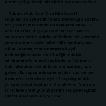
potansiyel, geleceğimiz için bizlere umut veriyor
Sabancı Vakfı’nın “Kısa Film Uzun Etki”
sloganıyla bu yıl yedincisini düzenlediği Kısa Film
Yarışması’nın kazananları belirlendi. Birincilik
ödülü Kız Evi filmiyle yönetmenler Ece Akın ve
Mustafa Solmaz’ın oldu. Ödül töreninde konuşma
yapan Sabancı Vakfı Mütevelli Heyeti Başkanı
Güler Sabancı, “Yarışmamızda bu yıl
belirlediğimiz tema olan ‘Ne Eğitimde Ne
İstihdamda Yer Alan Genç Kadınlar’, Sabancı
Vakfı olarak en önemli konularımızın başında
geliyor. Bu kapsamda sinemacıların bu konuyu
benimseyip son derece yaratıcı çalışmalarla
yarışmaya katılmaları mutluluk verici. Yarışma
sürecinde gördüğümüz potansiyel, geleceğimiz
için bizlere umut veriyor.” dedi.