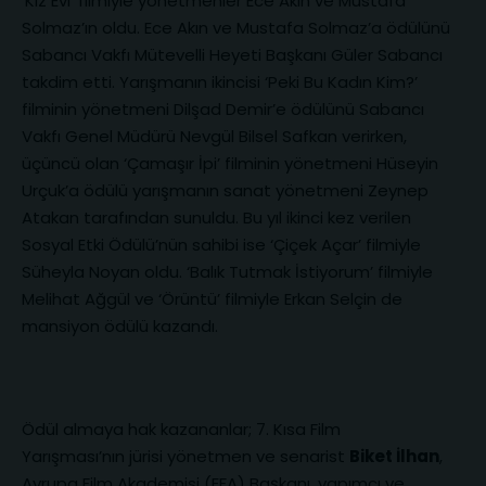
‘Kız Evi’ filmiyle yönetmenler Ece Akın ve Mustafa
Solmaz’ın oldu. Ece Akın ve Mustafa Solmaz’a ödülünü
Sabancı Vakfı Mütevelli Heyeti Başkanı Güler Sabancı
takdim etti. Yarışmanın ikincisi ‘Peki Bu Kadın Kim?’
filminin yönetmeni Dilşad Demir’e ödülünü Sabancı
Vakfı Genel Müdürü Nevgül Bilsel Safkan verirken,
üçüncü olan ‘Çamaşır İpi’ filminin yönetmeni Hüseyin
Urçuk’a ödülü yarışmanın sanat yönetmeni Zeynep
Atakan tarafından sunuldu. Bu yıl ikinci kez verilen
Sosyal Etki Ödülü’nün sahibi ise ‘Çiçek Açar’ filmiyle
Süheyla Noyan oldu. ‘Balık Tutmak İstiyorum’ filmiyle
Melihat Ağgül ve ‘Örüntü’ filmiyle Erkan Selçin de
mansiyon ödülü kazandı.
Ödül almaya hak kazananlar; 7. Kısa Film
Yarışması’nın jürisi yönetmen ve senarist
Biket İlhan
,
Avrupa Film Akademisi (EFA) Başkanı, yapımcı ve