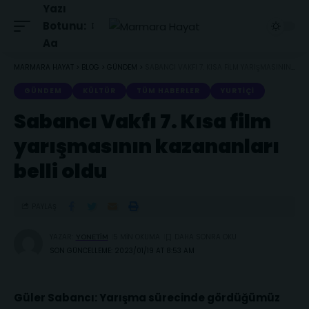
Yazı
Botunu:
Aa
MARMARA HAYAT
>
BLOG
>
GÜNDEM
>
SABANCI VAKFI 7. KISA FILM YARIŞMASININ KAZANANLARI BELLI OLDU
GÜNDEM
KÜLTÜR
TÜM HABERLER
YURTIÇI
Sabancı Vakfı 7. Kısa film
yarışmasının kazananları
belli oldu
PAYLAŞ
YAZAR:
5 MIN OKUMA
YONETIM
SON GÜNCELLEME: 2023/01/19 AT 8:53 AM
Güler Sabancı: Yarışma sürecinde gördüğümüz